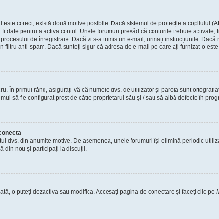
tul este corect, există două motive posibile. Dacă sistemul de protecție a copilului (A
r fi date pentru a activa contul. Unele forumuri prevăd că conturile trebuie activate,
tul procesului de înregistrare. Dacă vi s-a trimis un e-mail, urmați instrucțiunile. Dac
n filtru anti-spam. Dacă sunteți sigur că adresa de e-mail pe care ați furnizat-o este 
. În primul rând, asigurați-vă că numele dvs. de utilizator și parola sunt ortografia
ul să fie configurat prost de către proprietarul său și / sau să aibă defecte în progr
conecta!
tul dvs. din anumite motive. De asemenea, unele forumuri își elimină periodic utili
din nou și participați la discuții.
ată, o puteți dezactiva sau modifica. Accesați pagina de conectare și faceți clic pe
M