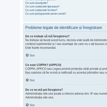
Ce sunt anunţurile?
Ce sunt subiectele lipicioase?
Ce sunt subiectele închise?
Ce sunt pictogramele pentru temă?
Probleme legate de identificare și înregistrare
De ce trebuie să mă înregistrez?
Nu trebuie să faceți acest lucru, decizia este luată de Administra
conținut suplimentar și / sau avantaje de care nu v-ați bucura ca
Este foarte recomandat.
Sus
Ce este COPPA? (APPCO)
COPPA, APPCO sau Legea privind protecția vieții private și protecț
fișa copilului să fie scrisă și ratificată cu acordul părinților s
Sus
De ce nu mă pot înregistra?
Administrația site-ului poate a interzis adresa dvs. IP sau numele
Administrația site-ului.
Sus