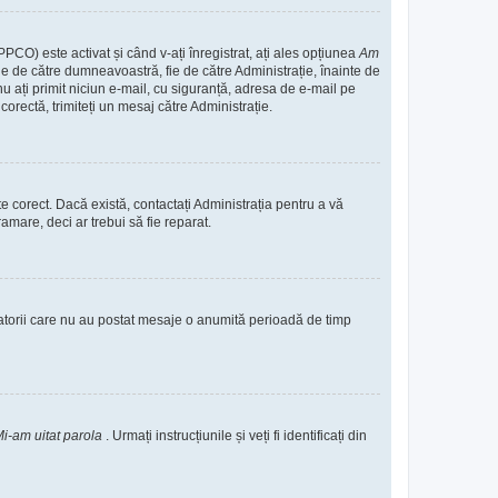
PPCO) este activat și când v-ați înregistrat, ați ales opțiunea
Am
 fie de către dumneavoastră, fie de către Administrație, înainte de
ă nu ați primit niciun e-mail, cu siguranță, adresa de e-mail pe
corectă, trimiteți un mesaj către Administrație.
te corect. Dacă există, contactați Administrația pentru a vă
amare, deci ar trebui să fie reparat.
zatorii care nu au postat mesaje o anumită perioadă de timp
i-am uitat parola
. Urmați instrucțiunile și veți fi identificați din