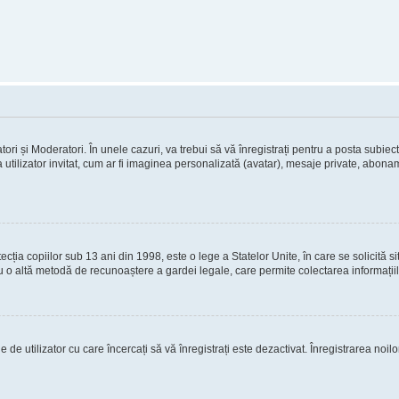
tori și Moderatori. În unele cazuri, va trebui să vă înregistrați pentru a posta subiect
 utilizator invitat, cum ar fi imaginea personalizată (avatar), mesaje private, abona
ia copiilor sub 13 ani din 1998, este o lege a Statelor Unite, în care se solicită site-
au cu o altă metodă de recunoaștere a gardei legale, care permite colectarea informații
 de utilizator cu care încercați să vă înregistrați este dezactivat. Înregistrarea noil