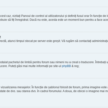
est caz, vizitați Panoul de control al utilizatorului și definiți fusul orar în funcție 
 trebuie să fiți înregistrat. Dacă nu este, acesta este un moment bun pentru a face ace
!
corectă, atunci timpul stocat pe server este greșit. Vă rugăm să contactați administra
stalat pachetul de limbă pentru forum sau nimeni nu a creat o traducere. Întrebați un
ucere. Puteți găsi mai multe informații pe site-ul
phpBB
& reg;
vizualizarea mesajelor. În funcție de șablonul folosit de forum, prima imagine este a
tate de dvs. sau starea dvs. în cadrul forumului. A doua, de obicei o imagine mai ma