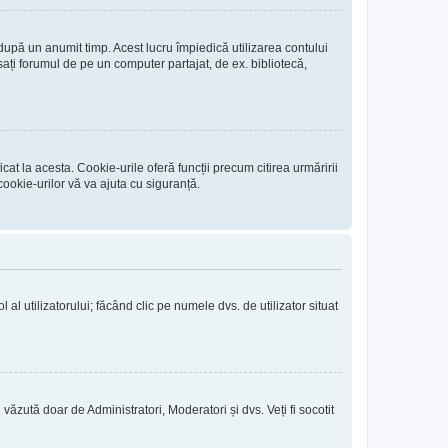
 după un anumit timp. Acest lucru împiedică utilizarea contului
ați forumul de pe un computer partajat, de ex. bibliotecă,
at la acesta. Cookie-urile oferă funcții precum citirea urmăririi
ookie-urilor vă va ajuta cu siguranță.
l al utilizatorului; făcând clic pe numele dvs. de utilizator situat
i văzută doar de Administratori, Moderatori și dvs. Veți fi socotit