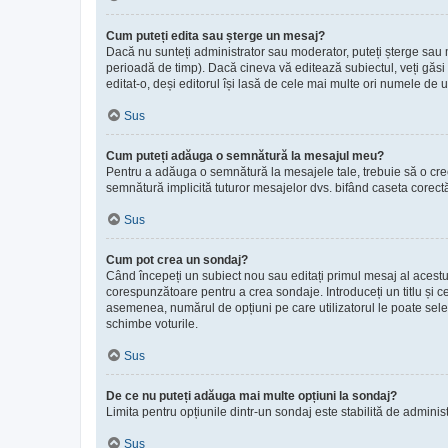
Cum puteți edita sau șterge un mesaj?
Dacă nu sunteți administrator sau moderator, puteți șterge sau m
perioadă de timp). Dacă cineva vă editează subiectul, veți găsi 
editat-o, deși editorul își lasă de cele mai multe ori numele de u
Sus
Cum puteți adăuga o semnătură la mesajul meu?
Pentru a adăuga o semnătură la mesajele tale, trebuie să o creez
semnătură implicită tuturor mesajelor dvs. bifând caseta corectă
Sus
Cum pot crea un sondaj?
Când începeți un subiect nou sau editați primul mesaj al acestui
corespunzătoare pentru a crea sondaje. Introduceți un titlu și c
asemenea, numărul de opțiuni pe care utilizatorul le poate selecta 
schimbe voturile.
Sus
De ce nu puteți adăuga mai multe opțiuni la sondaj?
Limita pentru opțiunile dintr-un sondaj este stabilită de adminis
Sus