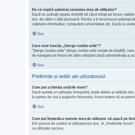
De ce expiră automat sesiunea mea de utilizator?
Dacă nu activați caseta
Amintiți-vă
când intrați pe forum, datele
dvs. de către o altă persoană. Pentru a fi recunoscut automat de
cafenele informatice, computere universitare etc. Dacă nu vede
Sus
Care este funcția „Șterge cookie-urile”?
"Șterge cookie-urile" șterge cookie-urile create de phpBB, care v
de navigare pe forum de către utilizator dacă administrația a ac
Sus
Preferințe și setări ale utilizatorului
Cum pot schimba setările mele?
Dacă sunteți un utilizator înregistrat, toate datele și setările dv
în partea de sus a paginilor forumului. Acest sistem vă va permit
Sus
Cum pot împiedica numele meu de utilizator să apară pe listel
Din panoul de control al utilizatorului dvs., în „Preferințe forum”
ca utilizator ascuns.