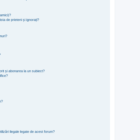
namici)?
sta de prieteni și ignorați?
muri?
?
rit și abonarea la un subiect?
ifice?
m?
ilizări ilegale legate de acest forum?