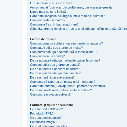
Ora în forumuri nu este corectă!
Am schimbat fusul orar din profilul meu, dar ora este greșită!
Limba mea nu este în listă!
Care este imaginea de lângă numele meu de utilizator?
Cum pot arăta un avatar?
Cum poate fi schimbat rangul meu?
Când dau clic pe linkul de e-mail al unui utilizator, el îmi cere să mă înre
Livrare de mesaje
Cum pot crea un subiect nou sau trimite un răspuns?
Cum puteți edita sau șterge un mesaj?
Cum puteți adăuga o semnătură la mesajul meu?
Cum pot crea un sondaj?
De ce nu puteți adăuga mai multe opțiuni la sondaj?
Cum pot edita sau șterge un sondaj?
De ce nu poate fi accesat un forum?
De ce nu puteți adăuga atașamente?
De ce am primit un avertisment?
Cum poate fi raportat un mesaj unui moderator?
Care este butonul „Salvați” pentru postarea subiectului?
De ce mesajele mele trebuie să fie aprobate?
Cum pot reactiva un subiect?
Formate și tipuri de subiecte
Ce este codul BBCode?
Pot folosi HTML?
Ce sunt emoticoanele?
Pot publica imagini?
Ce sunt anunţurile globale?