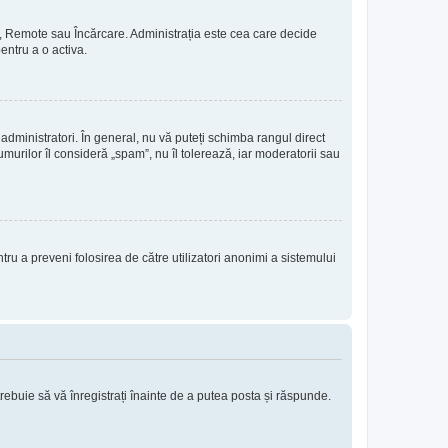
rie, Remote sau Încărcare. Administrația este cea care decide
pentru a o activa.
 administratori. În general, nu vă puteți schimba rangul direct
murilor îl consideră „spam”, nu îl tolerează, iar moderatorii sau
entru a preveni folosirea de către utilizatori anonimi a sistemului
trebuie să vă înregistrați înainte de a putea posta și răspunde.