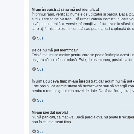
M-am înregistrat și nu mă pot identifica!
În primul rând, verificați numele de utilizator și parola. Dacă to
sub 13 ani
atunci va trebui să urmați câteva instrucțiuni care vo
a vă putea identifica; Aceste informații vor fi furnizate la sfârși
care ați furnizat-o este incorectă sau poate a fost capturată de u
Sus
De ce nu mă pot identifica?
Există mai multe motive pentru care se poate întâmpla acest lucru
asigura că nu a fost exclusă. Este, de asemenea, posibil ca forum
Sus
În urmă cu ceva timp m-am înregistrat, dar acum nu mă pot 
Este posibil ca administrația să dezactiveze sau să șteargă con
pentru a reduce greutatea bazei de date. Dacă da, înregistrați-vă 
Sus
Mi-am pierdut parola!
Nu vă panicați, calmați-vă! Dacă parola dvs. nu poate fi recuper
nou în cel mai scurt timp.
Sus