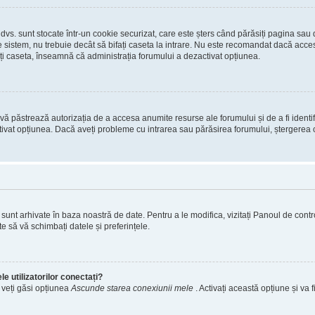
 dvs. sunt stocate într-un cookie securizat, care este șters când părăsiți pagina sau
 sistem, nu trebuie decât să bifați caseta la intrare. Nu este recomandat dacă acces
ți caseta, înseamnă că administrația forumului a dezactivat opțiunea.
ă păstrează autorizația de a accesa anumite resurse ale forumului și de a fi identific
tivat opțiunea. Dacă aveți probleme cu intrarea sau părăsirea forumului, ștergerea c
s. sunt arhivate în baza noastră de date. Pentru a le modifica, vizitați Panoul de contro
e să vă schimbați datele și preferințele.
e utilizatorilor conectați?
, veți găsi opțiunea
Ascunde starea conexiunii mele
. Activați această opțiune și va f