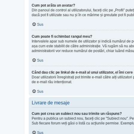
Cum pot arăta un avatar?
Din panoul de control al utilizatorului, faceți clic pe „Profil”
dacă pot fi utilizate sau nu și în ce mărime și greutate pot fi pub
Sus
Cum poate fi schimbat rangul meu?
Intervalele apar sub numele de utilizator și indică numărul de po
așa cum este stabilit de către administrație. Vă rugăm să nu abuz
administratorii vor reduce numărul de postări, chiar luând măsu
Sus
Când dau clic pe linkul de e-mail al unui utilizator, el îmi cer
Doar utilizatorii înregistrați pot trimite e-mail către alți utiliz
de e-mail rău intenționat.
Sus
Livrare de mesaje
Cum pot crea un subiect nou sau trimite un răspuns?
Pentru a publica un subiect nou, faceți clic pe "Subiect nou". Pe
Sub fiecare forum veți găsi o listă cu acțiunile permise. Exemplu:
Sus