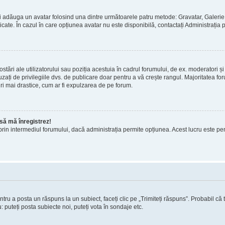
 puteți adăuga un avatar folosind una dintre următoarele patru metode: Gravatar, Gale
licate. În cazul în care opțiunea avatar nu este disponibilă, contactați Administrația 
stări ale utilizatorului sau poziția acestuia în cadrul forumului, de ex. moderatori și
ați de privilegiile dvs. de publicare doar pentru a vă crește rangul. Majoritatea foru
ri mai drastice, cum ar fi expulzarea de pe forum.
e să mă înregistrez!
atori prin intermediul forumului, dacă administrația permite opțiunea. Acest lucru este p
ntru a posta un răspuns la un subiect, faceți clic pe „Trimiteți răspuns”. Probabil că 
 puteți posta subiecte noi, puteți vota în sondaje etc.