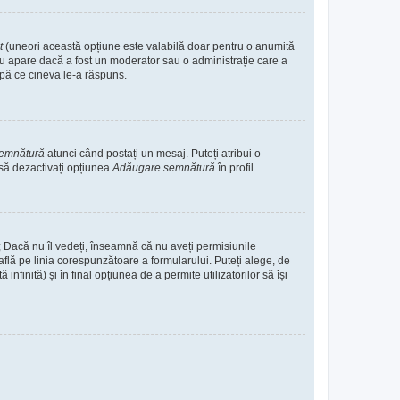
it
(uneori această opțiune este valabilă doar pentru o anumită
. Nu apare dacă a fost un moderator sau o administrație care a
după ce cineva le-a răspuns.
semnătură
atunci când postați un mesaj. Puteți atribui o
 să dezactivați opțiunea
Adăugare semnătură
în profil.
e; Dacă nu îl vedeți, înseamnă că nu aveți permisiunile
flă pe linia corespunzătoare a formularului. Puteți alege, de
nfinită) și în final opțiunea de a permite utilizatorilor să își
.