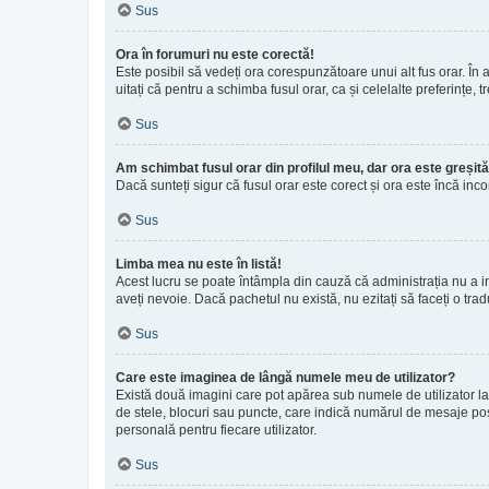
Sus
Ora în forumuri nu este corectă!
Este posibil să vedeți ora corespunzătoare unui alt fus orar. În ac
uitați că pentru a schimba fusul orar, ca și celelalte preferințe,
Sus
Am schimbat fusul orar din profilul meu, dar ora este greșită
Dacă sunteți sigur că fusul orar este corect și ora este încă in
Sus
Limba mea nu este în listă!
Acest lucru se poate întâmpla din cauză că administrația nu a in
aveți nevoie. Dacă pachetul nu există, nu ezitați să faceți o trad
Sus
Care este imaginea de lângă numele meu de utilizator?
Există două imagini care pot apărea sub numele de utilizator la 
de stele, blocuri sau puncte, care indică numărul de mesaje pos
personală pentru fiecare utilizator.
Sus