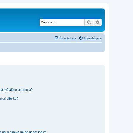
Căutare
Căutare avansată
Înregistrare
Autentificare
t să mă alătur acestora?
lori diferite?
e de la cineva de pe acest forum!