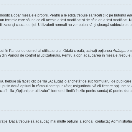
odifica doar mesajele proprii. Pentru a le edita trebuie să faceți clic pe butonul
ed
un text mic care să indice că acesta a fost modificat și de câte ori a fost modificat
tilizator și cauza ediției. Utilizatorii normali nu vor putea să-și șteargă subiectele 
i în Panoul de control al utilizatorului. Odată creată, activați opțiunea
Adăugare 
 din Panoul de control al utilizatorului. Pentru a opri adăugarea în mesaje, trebuie
a, trebuie să faceți clic pe fila „Adăugați o anchetă” de sub formularul de publicar
el puțin două opțiuni în câmpul corespunzător, asigurându-vă că fiecare opțiune se a
în fila „Opțiuni per utilizator”, termenul limită în zile pentru sondaj (0 pentru durată i
trație. Dacă trebuie să adăugați mai multe opțiuni la sondaj, contactați Administrația