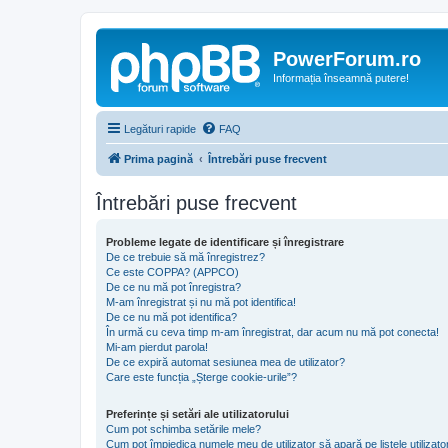
PowerForum.ro
Informația înseamnă putere!
Legături rapide
FAQ
Prima pagină
Întrebări puse frecvent
Întrebări puse frecvent
Probleme legate de identificare și înregistrare
De ce trebuie să mă înregistrez?
Ce este COPPA? (APPCO)
De ce nu mă pot înregistra?
M-am înregistrat și nu mă pot identifica!
De ce nu mă pot identifica?
În urmă cu ceva timp m-am înregistrat, dar acum nu mă pot conecta!
Mi-am pierdut parola!
De ce expiră automat sesiunea mea de utilizator?
Care este funcția „Șterge cookie-urile”?
Preferințe și setări ale utilizatorului
Cum pot schimba setările mele?
Cum pot împiedica numele meu de utilizator să apară pe listele utilizator