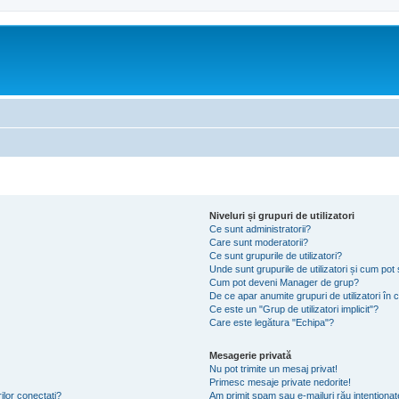
Niveluri și grupuri de utilizatori
Ce sunt administratorii?
Care sunt moderatorii?
Ce sunt grupurile de utilizatori?
Unde sunt grupurile de utilizatori și cum po
Cum pot deveni Manager de grup?
De ce apar anumite grupuri de utilizatori în cu
Ce este un "Grup de utilizatori implicit"?
Care este legătura "Echipa"?
Mesagerie privată
Nu pot trimite un mesaj privat!
Primesc mesaje private nedorite!
ilor conectați?
Am primit spam sau e-mailuri rău intenționat