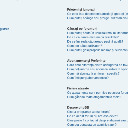
Prieteni și ignorați
Ce este lista de prieteni (amici) și ignorați (i
Cum puteți adăuga sau șterge utilizatori din li
Căutați pe forumuri
gistrez!
Cum puteți căuta în unul sau mai multe foru
De ce căutarea mea nu dă rezultate?
De ce îmi reda căutarea o pagină goală?
Cum pot căuta utilizatori?
Cum puteți găsi propriile mesaje și subiecte
Abonamente și Preferințe
Care este diferența dintre adăugarea ca favo
Cum poți marca sau abona la subiecte spec
Cum mă abonez la un forum specific?
Cum îmi șterg abonamentele?
Fișiere atașate
Ce atașamente sunt permise pe acest foru
Cum găsesc toate atașamentele mele?
Despre phpBB
Cine a programat acest forum?
De ce acest forum nu are așa ceva?
Cine poate fi contactat despre abuzuri sau ut
Cum pot contacta un administrator?