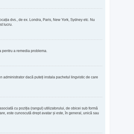
de locația dvs., de ex. Londra, Paris, New York, Sydney etc. Nu
st lucru.
ția pentru a remedia problema.
 administrator dacă puteți instala pachetul lingvistic de care
sociată cu poziția (rangul) utilizatorului, de obicei sub formă
re, este cunoscută drept avatar și este, în general, unică sau