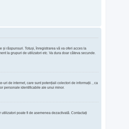
e și răspunsuri. Totuși, înregistrarea vă va oferi acces la
ment la grupuri de utilizatori etc. Va dura doar câteva secunde.
uri de internet, care sunt potențiali colectori de informații. , ca
lor personale identificabile ale unui minor.
or utilizatori poate fi de asemenea dezactivată. Contactați