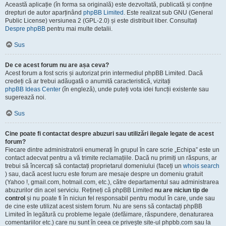
Această aplicație (în forma sa originală) este dezvoltată, publicată și conține
drepturi de autor aparținând
phpBB Limited
. Este realizat sub GNU (General
Public License) versiunea 2 (GPL-2.0) și este distribuit liber. Consultați
Despre phpBB
pentru mai multe detalii.
Sus
De ce acest forum nu are așa ceva?
Acest forum a fost scris și autorizat prin intermediul phpBB Limited. Dacă
credeți că ar trebui adăugată o anumită caracteristică, vizitați
phpBB Ideas Center
(în engleză), unde puteți vota idei funcții existente sau
sugerează noi.
Sus
Cine poate fi contactat despre abuzuri sau utilizări ilegale legate de acest
forum?
Fiecare dintre administratorii enumerați în grupul în care scrie „Echipa” este un
contact adecvat pentru a vă trimite reclamațiile. Dacă nu primiți un răspuns, ar
trebui să încercați să contactați proprietarul domeniului (faceți un
whois search
) sau, dacă acest lucru este forum are mesaje despre un domeniu gratuit
(Yahoo !, gmail.com, hotmail.com, etc.), către departamentul sau administrarea
abuzurilor din acel serviciu. Rețineți că phpBB Limited
nu are niciun tip de
control
și nu poate fi în niciun fel responsabil pentru modul în care, unde sau
de cine este utilizat acest sistem forum. Nu are sens să contactați phpBB
Limited în legătură cu probleme legale (defăimare, răspundere, denaturarea
comentariilor etc.) care nu sunt în ceea ce privește site-ul phpbb.com sau la