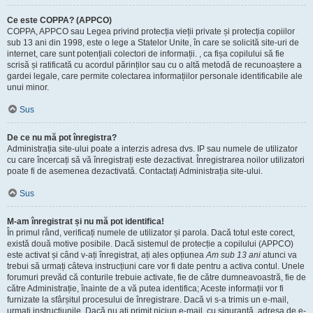
Ce este COPPA? (APPCO)
COPPA, APPCO sau Legea privind protecția vieții private și protecția copiilor
sub 13 ani din 1998, este o lege a Statelor Unite, în care se solicită site-uri de
internet, care sunt potențiali colectori de informații. , ca fișa copilului să fie
scrisă și ratificată cu acordul părinților sau cu o altă metodă de recunoaștere a
gardei legale, care permite colectarea informațiilor personale identificabile ale
unui minor.
Sus
De ce nu mă pot înregistra?
Administrația site-ului poate a interzis adresa dvs. IP sau numele de utilizator
cu care încercați să vă înregistrați este dezactivat. Înregistrarea noilor utilizatori
poate fi de asemenea dezactivată. Contactați Administrația site-ului.
Sus
M-am înregistrat și nu mă pot identifica!
În primul rând, verificați numele de utilizator și parola. Dacă totul este corect,
există două motive posibile. Dacă sistemul de protecție a copilului (APPCO)
este activat și când v-ați înregistrat, ați ales opțiunea
Am sub 13 ani
atunci va
trebui să urmați câteva instrucțiuni care vor fi date pentru a activa contul. Unele
forumuri prevăd că conturile trebuie activate, fie de către dumneavoastră, fie de
către Administrație, înainte de a vă putea identifica; Aceste informații vor fi
furnizate la sfârșitul procesului de înregistrare. Dacă vi s-a trimis un e-mail,
urmați instrucțiunile. Dacă nu ați primit niciun e-mail, cu siguranță, adresa de e-