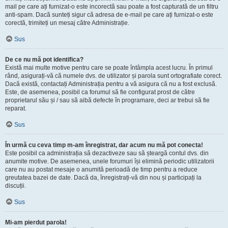
mail pe care ați furnizat-o este incorectă sau poate a fost capturată de un filtru
anti-spam. Dacă sunteți sigur că adresa de e-mail pe care ați furnizat-o este
corectă, trimiteți un mesaj către Administrație.
Sus
De ce nu mă pot identifica?
Există mai multe motive pentru care se poate întâmpla acest lucru. În primul
rând, asigurați-vă că numele dvs. de utilizator și parola sunt ortografiate corect.
Dacă există, contactați Administrația pentru a vă asigura că nu a fost exclusă.
Este, de asemenea, posibil ca forumul să fie configurat prost de către
proprietarul său și / sau să aibă defecte în programare, deci ar trebui să fie
reparat.
Sus
În urmă cu ceva timp m-am înregistrat, dar acum nu mă pot conecta!
Este posibil ca administrația să dezactiveze sau să șteargă contul dvs. din
anumite motive. De asemenea, unele forumuri își elimină periodic utilizatorii
care nu au postat mesaje o anumită perioadă de timp pentru a reduce
greutatea bazei de date. Dacă da, înregistrați-vă din nou și participați la
discuții.
Sus
Mi-am pierdut parola!