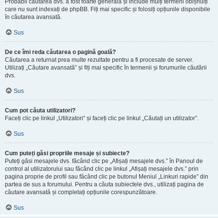
Probabil căutarea dvs. a fost foarte generală și include mulți termeni obișnuiți
care nu sunt indexați de phpBB. Fiți mai specific și folosiți opțiunile disponibile
în căutarea avansată.
Sus
De ce îmi reda căutarea o pagină goală?
Căutarea a returnat prea multe rezultate pentru a fi procesate de server.
Utilizați „Căutare avansată” și fiți mai specific în termenii și forumurile căutării
dvs.
Sus
Cum pot căuta utilizatori?
Faceți clic pe linkul „Utilizatori” și faceți clic pe linkul „Căutați un utilizator”.
Sus
Cum puteți găsi propriile mesaje și subiecte?
Puteți găsi mesajele dvs. făcând clic pe „Afișați mesajele dvs.” în Panoul de
control al utilizatorului sau făcând clic pe linkul „Afișați mesajele dvs.” prin
pagina proprie de profil sau făcând clic pe butonul Meniul „Linkuri rapide” din
partea de sus a forumului. Pentru a căuta subiectele dvs., utilizați pagina de
căutare avansată și completați opțiunile corespunzătoare.
Sus