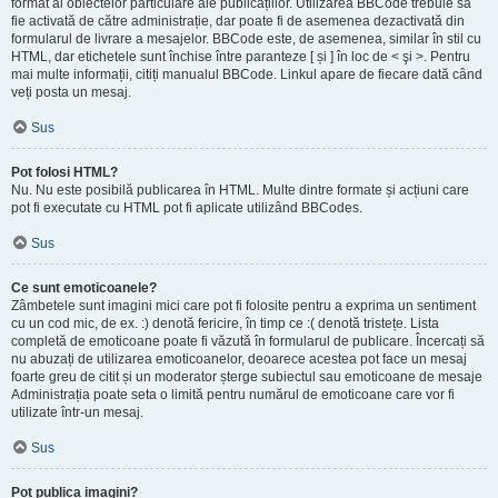
format al obiectelor particulare ale publicațiilor. Utilizarea BBCode trebuie să
fie activată de către administrație, dar poate fi de asemenea dezactivată din
formularul de livrare a mesajelor. BBCode este, de asemenea, similar în stil cu
HTML, dar etichetele sunt închise între paranteze [ și ] în loc de < şi >. Pentru
mai multe informații, citiți manualul BBCode. Linkul apare de fiecare dată când
veți posta un mesaj.
Sus
Pot folosi HTML?
Nu. Nu este posibilă publicarea în HTML. Multe dintre formate și acțiuni care
pot fi executate cu HTML pot fi aplicate utilizând BBCodes.
Sus
Ce sunt emoticoanele?
Zâmbetele sunt imagini mici care pot fi folosite pentru a exprima un sentiment
cu un cod mic, de ex. :) denotă fericire, în timp ce :( denotă tristețe. Lista
completă de emoticoane poate fi văzută în formularul de publicare. Încercați să
nu abuzați de utilizarea emoticoanelor, deoarece acestea pot face un mesaj
foarte greu de citit și un moderator șterge subiectul sau emoticoane de mesaje
Administrația poate seta o limită pentru numărul de emoticoane care vor fi
utilizate într-un mesaj.
Sus
Pot publica imagini?