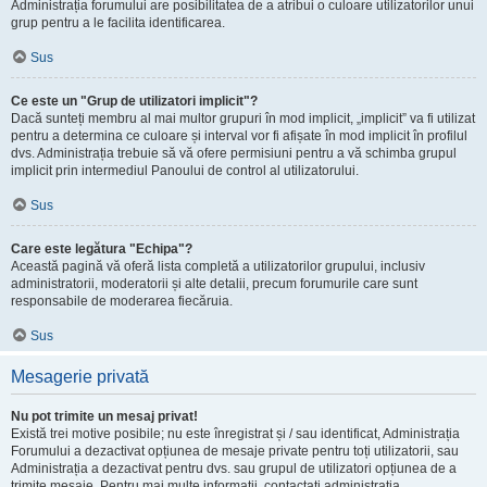
Administrația forumului are posibilitatea de a atribui o culoare utilizatorilor unui
grup pentru a le facilita identificarea.
Sus
Ce este un "Grup de utilizatori implicit"?
Dacă sunteți membru al mai multor grupuri în mod implicit, „implicit” va fi utilizat
pentru a determina ce culoare și interval vor fi afișate în mod implicit în profilul
dvs. Administrația trebuie să vă ofere permisiuni pentru a vă schimba grupul
implicit prin intermediul Panoului de control al utilizatorului.
Sus
Care este legătura "Echipa"?
Această pagină vă oferă lista completă a utilizatorilor grupului, inclusiv
administratorii, moderatorii și alte detalii, precum forumurile care sunt
responsabile de moderarea fiecăruia.
Sus
Mesagerie privată
Nu pot trimite un mesaj privat!
Există trei motive posibile; nu este înregistrat și / sau identificat, Administrația
Forumului a dezactivat opțiunea de mesaje private pentru toți utilizatorii, sau
Administrația a dezactivat pentru dvs. sau grupul de utilizatori opțiunea de a
trimite mesaje. Pentru mai multe informații, contactați administrația.