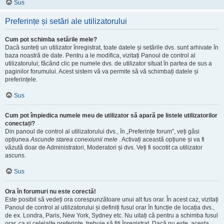
Sus
Preferințe și setări ale utilizatorului
Cum pot schimba setările mele?
Dacă sunteți un utilizator înregistrat, toate datele și setările dvs. sunt arhivate în
baza noastră de date. Pentru a le modifica, vizitați Panoul de control al
utilizatorului; făcând clic pe numele dvs. de utilizator situat în partea de sus a
paginilor forumului. Acest sistem vă va permite să vă schimbați datele și
preferințele.
Sus
Cum pot împiedica numele meu de utilizator să apară pe listele utilizatorilor
conectați?
Din panoul de control al utilizatorului dvs., în „Preferințe forum”, veți găsi
opțiunea
Ascunde starea conexiunii mele
. Activați această opțiune și va fi
văzută doar de Administratori, Moderatori și dvs. Veți fi socotit ca utilizator
ascuns.
Sus
Ora în forumuri nu este corectă!
Este posibil să vedeți ora corespunzătoare unui alt fus orar. În acest caz, vizitați
Panoul de control al utilizatorului și definiți fusul orar în funcție de locația dvs.,
de ex. Londra, Paris, New York, Sydney etc. Nu uitați că pentru a schimba fusul
orar, ca și celelalte preferințe, trebuie să fiți înregistrat. Dacă nu este, acesta