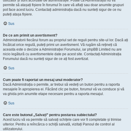
utilizator și sunt acordate de administrație. Poate că Administrația nu vă
permite să atașați fișiere în forumul în care vă aflați sau doar anumite grupuri
pot face acest lucru. Contactați administrația dacă nu sunteți sigur de ce nu
puteți atașa fișiere.
Sus
De ce am primit un avertisment?
Administratorii fiecărui forum au propriul set de reguli pentru site-ul lor. Dacă ați
încălcat orice regulă, puteți primi un avertisment. Vă rugăm să rețineți că
aceasta este o decizie a Administrației Forumului, iar phpBB Limited nu are
nicio legătură cu avertismentele date pe acest site. Contactați Administrația
Forumului dacă nu sunteți sigur de ce ați fost avertizat.
Sus
Cum poate fi raportat un mesaj unui moderator?
Dacă Administrația o permite, ar trebui să vedeți un buton pentru a raporta
mesajele în apropierea ei. Făcând clic pe buton, forumul vă va conduce și vă
va ghida prin anumite etape necesare pentru a raporta mesajul.
Sus
Care este butonul „Salvați” pentru postarea subiectului?
Acest lucru vă va permite să salvați schițele care vor fi completate și trimise
ulterior. Pentru a reîncărca o schiță salvată, vizitați Panoul de control al
utilizatorului.