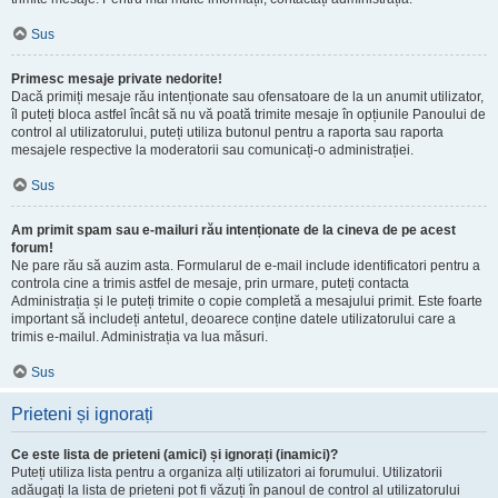
Sus
Primesc mesaje private nedorite!
Dacă primiți mesaje rău intenționate sau ofensatoare de la un anumit utilizator,
îl puteți bloca astfel încât să nu vă poată trimite mesaje în opțiunile Panoului de
control al utilizatorului, puteți utiliza butonul pentru a raporta sau raporta
mesajele respective la moderatorii sau comunicați-o administrației.
Sus
Am primit spam sau e-mailuri rău intenționate de la cineva de pe acest
forum!
Ne pare rău să auzim asta. Formularul de e-mail include identificatori pentru a
controla cine a trimis astfel de mesaje, prin urmare, puteți contacta
Administrația și le puteți trimite o copie completă a mesajului primit. Este foarte
important să includeți antetul, deoarece conține datele utilizatorului care a
trimis e-mailul. Administrația va lua măsuri.
Sus
Prieteni și ignorați
Ce este lista de prieteni (amici) și ignorați (inamici)?
Puteți utiliza lista pentru a organiza alți utilizatori ai forumului. Utilizatorii
adăugați la lista de prieteni pot fi văzuți în panoul de control al utilizatorului