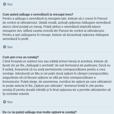
Sus
Cum puteți adăuga o semnătură la mesajul meu?
Pentru a adăuga o semnătură la mesajele tale, trebuie să o creezi în Panoul
de control al utilizatorului. Odată creată, activați opțiunea
Adăugare semnătură
atunci când postați un mesaj. Puteți atribui o semnătură implicită tuturor
mesajelor dvs. bifând caseta corectă din Panoul de control al utilizatorului.
Pentru a opri adăugarea în mesaje, trebuie să dezactivați opțiunea
Adăugare
semnătură
în profil.
Sus
Cum pot crea un sondaj?
Când începeți un subiect nou sau editați primul mesaj al acestuia, trebuie să
faceți clic pe fila „Adăugați o anchetă” de sub formularul de publicare; Dacă nu
îl vedeți, înseamnă că nu aveți permisiunile corespunzătoare pentru a crea
sondaje. Introduceți un titlu și cel puțin două opțiuni în câmpul corespunzător,
asigurându-vă că fiecare opțiune se află pe linia corespunzătoare a
formularului. Puteți alege, de asemenea, numărul de opțiuni pe care utilizatorul
le poate selecta în fila „Opțiuni per utilizator”, termenul limită în zile pentru
sondaj (0 pentru durată infinită) și în final opțiunea de a permite utilizatorilor să
își schimbe voturile.
Sus
De ce nu puteți adăuga mai multe opțiuni la sondaj?