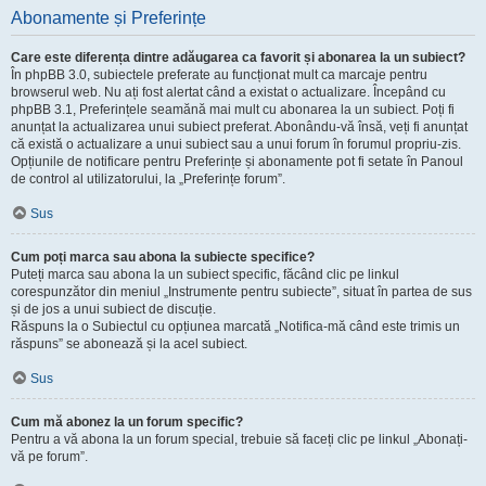
Abonamente și Preferințe
Care este diferența dintre adăugarea ca favorit și abonarea la un subiect?
În phpBB 3.0, subiectele preferate au funcționat mult ca marcaje pentru
browserul web. Nu ați fost alertat când a existat o actualizare. Începând cu
phpBB 3.1, Preferințele seamănă mai mult cu abonarea la un subiect. Poți fi
anunțat la actualizarea unui subiect preferat. Abonându-vă însă, veți fi anunțat
că există o actualizare a unui subiect sau a unui forum în forumul propriu-zis.
Opțiunile de notificare pentru Preferințe și abonamente pot fi setate în Panoul
de control al utilizatorului, la „Preferințe forum”.
Sus
Cum poți marca sau abona la subiecte specifice?
Puteți marca sau abona la un subiect specific, făcând clic pe linkul
corespunzător din meniul „Instrumente pentru subiecte”, situat în partea de sus
și de jos a unui subiect de discuție.
Răspuns la o Subiectul cu opțiunea marcată „Notifica-mă când este trimis un
răspuns” se abonează și la acel subiect.
Sus
Cum mă abonez la un forum specific?
Pentru a vă abona la un forum special, trebuie să faceți clic pe linkul „Abonați-
vă pe forum”.