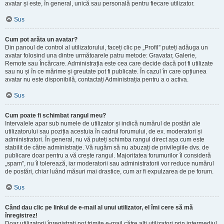
avatar și este, în general, unică sau personală pentru fiecare utilizator.
Sus
Cum pot arăta un avatar?
Din panoul de control al utilizatorului, faceți clic pe „Profil” puteți adăuga un
avatar folosind una dintre următoarele patru metode: Gravatar, Galerie,
Remote sau Încărcare. Administrația este cea care decide dacă pot fi utilizate
sau nu și în ce mărime și greutate pot fi publicate. În cazul în care opțiunea
avatar nu este disponibilă, contactați Administrația pentru a o activa.
Sus
Cum poate fi schimbat rangul meu?
Intervalele apar sub numele de utilizator și indică numărul de postări ale
utilizatorului sau poziția acestuia în cadrul forumului, de ex. moderatori și
administratori. În general, nu vă puteți schimba rangul direct așa cum este
stabilit de către administrație. Vă rugăm să nu abuzați de privilegiile dvs. de
publicare doar pentru a vă crește rangul. Majoritatea forumurilor îl consideră
„spam”, nu îl tolerează, iar moderatorii sau administratorii vor reduce numărul
de postări, chiar luând măsuri mai drastice, cum ar fi expulzarea de pe forum.
Sus
Când dau clic pe linkul de e-mail al unui utilizator, el îmi cere să mă
înregistrez!
Doar utilizatorii înregistrați pot trimite e-mail către alți utilizatori prin intermediul