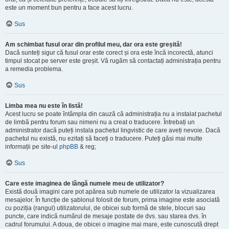
este un moment bun pentru a face acest lucru.
Sus
Am schimbat fusul orar din profilul meu, dar ora este greșită!
Dacă sunteți sigur că fusul orar este corect și ora este încă incorectă, atunci
timpul stocat pe server este greșit. Vă rugăm să contactați administrația pentru
a remedia problema.
Sus
Limba mea nu este în listă!
Acest lucru se poate întâmpla din cauză că administrația nu a instalat pachetul
de limbă pentru forum sau nimeni nu a creat o traducere. Întrebați un
administrator dacă puteți instala pachetul lingvistic de care aveți nevoie. Dacă
pachetul nu există, nu ezitați să faceți o traducere. Puteți găsi mai multe
informații pe site-ul
phpBB
& reg;
Sus
Care este imaginea de lângă numele meu de utilizator?
Există două imagini care pot apărea sub numele de utilizator la vizualizarea
mesajelor. În funcție de șablonul folosit de forum, prima imagine este asociată
cu poziția (rangul) utilizatorului, de obicei sub formă de stele, blocuri sau
puncte, care indică numărul de mesaje postate de dvs. sau starea dvs. în
cadrul forumului. A doua, de obicei o imagine mai mare, este cunoscută drept