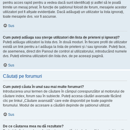
pentru acces rapid pentru a vedea dacă sunt identificați și astfel să le poată
trimite un mesaj privat. În funcție de șablonul folosit de forum, mesajele acestor
utilizatori pot fi afișate evidențiate. Dacă adăugați un utilizator la lista ignorați,
toate mesajele dvs. vor fi ascunse.
Sus
Cum puteți adăuga sau șterge utilizatori din lista de prieteni și ignorați?
Puteți adăuga utilizatori la lista dvs. în două moduri. În fiecare profil de utilizator
există un link pentru a-l adăuga la lista de prieteni și / sau ignorate. Puteți face,
de asemenea, direct din Panoul de control al utilizatorului, introducând numele
dvs. Puteți elimina utilizatorii din lista dvs. de pe aceeași pagină.
Sus
Căutați pe forumuri
Cum puteți căuta în unul sau mai multe forumuri?
Introducerea unui termen de căutare în câmpul corespunzător al motorului de
căutare index, forum sau în subiecte. Puteți accesa căutări avansate făcând
clic pe linkul „Căutare avansată” care este disponibil pe toate paginile
forumului. Modul de accesare a căutării depinde de șablonul utilizat.
Sus
De ce căutarea mea nu dă rezultate?