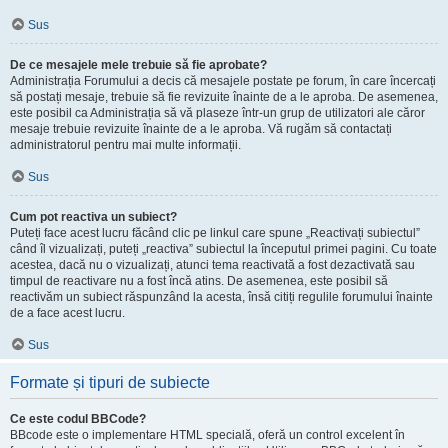
Sus
De ce mesajele mele trebuie să fie aprobate?
Administrația Forumului a decis că mesajele postate pe forum, în care încercați
să postați mesaje, trebuie să fie revizuite înainte de a le aproba. De asemenea,
este posibil ca Administrația să vă plaseze într-un grup de utilizatori ale căror
mesaje trebuie revizuite înainte de a le aproba. Vă rugăm să contactați
administratorul pentru mai multe informații.
Sus
Cum pot reactiva un subiect?
Puteți face acest lucru făcând clic pe linkul care spune „Reactivați subiectul”
când îl vizualizați, puteți „reactiva” subiectul la începutul primei pagini. Cu toate
acestea, dacă nu o vizualizați, atunci tema reactivată a fost dezactivată sau
timpul de reactivare nu a fost încă atins. De asemenea, este posibil să
reactivăm un subiect răspunzând la acesta, însă citiți regulile forumului înainte
de a face acest lucru.
Sus
Formate și tipuri de subiecte
Ce este codul BBCode?
BBcode este o implementare HTML specială, oferă un control excelent în