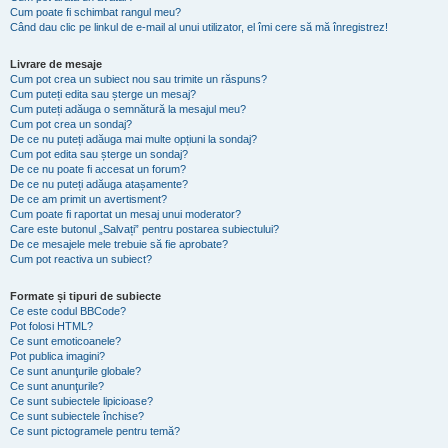
Cum poate fi schimbat rangul meu?
Când dau clic pe linkul de e-mail al unui utilizator, el îmi cere să mă înregistrez!
Livrare de mesaje
Cum pot crea un subiect nou sau trimite un răspuns?
Cum puteți edita sau șterge un mesaj?
Cum puteți adăuga o semnătură la mesajul meu?
Cum pot crea un sondaj?
De ce nu puteți adăuga mai multe opțiuni la sondaj?
Cum pot edita sau șterge un sondaj?
De ce nu poate fi accesat un forum?
De ce nu puteți adăuga atașamente?
De ce am primit un avertisment?
Cum poate fi raportat un mesaj unui moderator?
Care este butonul „Salvați” pentru postarea subiectului?
De ce mesajele mele trebuie să fie aprobate?
Cum pot reactiva un subiect?
Formate și tipuri de subiecte
Ce este codul BBCode?
Pot folosi HTML?
Ce sunt emoticoanele?
Pot publica imagini?
Ce sunt anunţurile globale?
Ce sunt anunţurile?
Ce sunt subiectele lipicioase?
Ce sunt subiectele închise?
Ce sunt pictogramele pentru temă?