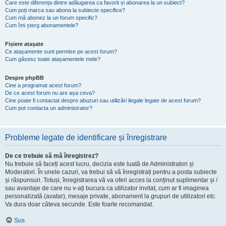
Care este diferența dintre adăugarea ca favorit și abonarea la un subiect?
Cum poți marca sau abona la subiecte specifice?
Cum mă abonez la un forum specific?
Cum îmi șterg abonamentele?
Fișiere atașate
Ce atașamente sunt permise pe acest forum?
Cum găsesc toate atașamentele mele?
Despre phpBB
Cine a programat acest forum?
De ce acest forum nu are așa ceva?
Cine poate fi contactat despre abuzuri sau utilizări ilegale legate de acest forum?
Cum pot contacta un administrator?
Probleme legate de identificare și înregistrare
De ce trebuie să mă înregistrez?
Nu trebuie să faceți acest lucru, decizia este luată de Administratori și
Moderatori. În unele cazuri, va trebui să vă înregistrați pentru a posta subiecte
și răspunsuri. Totuși, înregistrarea vă va oferi acces la conținut suplimentar și /
sau avantaje de care nu v-ați bucura ca utilizator invitat, cum ar fi imaginea
personalizată (avatar), mesaje private, abonament la grupuri de utilizatori etc.
Va dura doar câteva secunde. Este foarte recomandat.
Sus