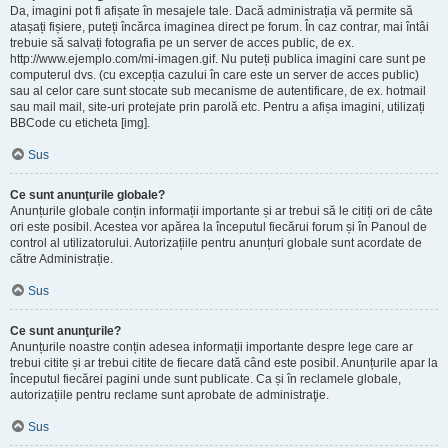
Da, imagini pot fi afișate în mesajele tale. Dacă administrația vă permite să
atașați fișiere, puteți încărca imaginea direct pe forum. În caz contrar, mai întâi
trebuie să salvați fotografia pe un server de acces public, de ex.
http://www.ejemplo.com/mi-imagen.gif. Nu puteți publica imagini care sunt pe
computerul dvs. (cu excepția cazului în care este un server de acces public)
sau al celor care sunt stocate sub mecanisme de autentificare, de ex. hotmail
sau mail mail, site-uri protejate prin parolă etc. Pentru a afișa imagini, utilizați
BBCode cu eticheta [img].
Sus
Ce sunt anunţurile globale?
Anunțurile globale conțin informații importante și ar trebui să le citiți ori de câte
ori este posibil. Acestea vor apărea la începutul fiecărui forum și în Panoul de
control al utilizatorului. Autorizațiile pentru anunțuri globale sunt acordate de
către Administrație.
Sus
Ce sunt anunţurile?
Anunțurile noastre conțin adesea informații importante despre lege care ar
trebui citite și ar trebui citite de fiecare dată când este posibil. Anunțurile apar la
începutul fiecărei pagini unde sunt publicate. Ca și în reclamele globale,
autorizațiile pentru reclame sunt aprobate de administraţie.
Sus