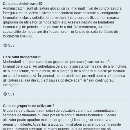
Ce sunt administratorii?
Administratorii sunt utilizatorii alocați cu cel mai înalt nivel de control asupra
întregului forum. Acești utilizatori pot controla toate acțiunile și configurațiile
forumului, inclusiv setările de permisiuni, interzicerea utilizatorilor, crearea
grupurilor de utilizatori și moderatorii etc. Acestea depind de fondatorul
forumului și de permisiunile pe care le-a dat. De asemenea, au toate
capacitățile de moderare din fiecare forum, în funcție de setările făcute de
fondatorul site-ului.
Sus
Care sunt moderatorii?
Moderatorii sunt persoane (sau grupuri de persoane) care se ocupă de
forumul de zi cu zi. Au autoritatea de a edita sau șterge mesaje, de a le închide,
de a le deschide, de a le muta, de a șterge și de a separa subiecte pe forumul
pe care îl moderează. În general, moderatorii sunt prezenți pentru a împiedica
utilizatorii să iasă din subiect sau să posteze spam și / sau conținut rău
intenționat.
Sus
Ce sunt grupurile de utilizatori?
Grupurile de utilizatori sunt seturi de utilizatori care împart comunitatea în
sectoare gestionabile cu care pot lucra administratorii forumului. Fiecare
utilizator poate aparține mai multor grupuri și fiecare grup poate avea
permisiuni diferite. Acest lucru ajută administratorii să schimbe permisiunile
multor utilizatori simultan, cum ar fi permisiunile de moderator sau să