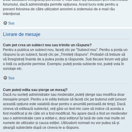
forumului, dacă administrația permite opțiunea. Acest lucru este pentru a
preveni folosirea de către utilizatori anonimi a sistemului de e-mail rău
intenționat.
Sus
Livrare de mesaje
Cum pot crea un subiect nou sau trimite un răspuns?
Pentru a publica un subiect nou, faceți clic pe "Subiect nou". Pentru a posta un
răspuns la un subiect, faceți clic pe „Trimiteți răspuns”. Probabil că trebuie să
vă înregistrați înainte de a putea posta și răspunde. Sub fiecare forum veți găsi
o listă cu acțiunile permise. Exemplu: puteți posta subiecte noi, puteți vota în
sondaje etc.
Sus
Cum puteți edita sau șterge un mesaj?
Dacă nu sunteți administrator sau moderator, puteți șterge sau modifica doar
mesajele proprii. Pentru a le edita trebuie să faceți clic pe butonul
edit
(uneori
această opțiune este valabilă doar pentru o anumită perioadă de timp). Dacă
cineva vă editează subiectul, veți găsi un text mic care să indice că acesta a
fost modificat și de câte ori a fost modificat. Nu apare dacă a fost un moderator
sau o administrație care a editat-o, deși editorul își lasă de cele mai multe ori
numele de utilizator și cauza ediției. Utilizatorii normali nu vor putea să-și
șteargă subiectele după ce cineva le-a răspuns.