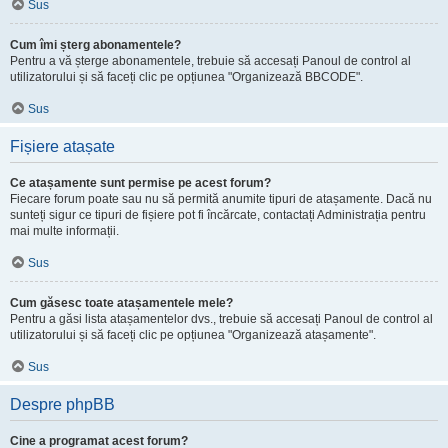
Sus
Cum îmi șterg abonamentele?
Pentru a vă șterge abonamentele, trebuie să accesați Panoul de control al
utilizatorului și să faceți clic pe opțiunea "Organizează BBCODE".
Sus
Fișiere atașate
Ce atașamente sunt permise pe acest forum?
Fiecare forum poate sau nu să permită anumite tipuri de atașamente. Dacă nu
sunteți sigur ce tipuri de fișiere pot fi încărcate, contactați Administrația pentru
mai multe informații.
Sus
Cum găsesc toate atașamentele mele?
Pentru a găsi lista atașamentelor dvs., trebuie să accesați Panoul de control al
utilizatorului și să faceți clic pe opțiunea "Organizează atașamente".
Sus
Despre phpBB
Cine a programat acest forum?