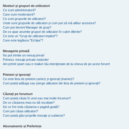
Niveluri și grupuri de utilizatori
Ce sunt administratorii?
Care sunt moderatorii?
Ce sunt grupurile de utilizatori?
Unde sunt grupurile de utilizatori și cum pot să mă alătur acestora?
Cum pot deveni Manager de grup?
De ce apar anumite grupuri de utilizatori în culori diferite?
Ce este un "Grup de utilizatori implicit"?
Care este legătura "Echipa"?
Mesagerie privată
Nu pot trimite un mesaj privat!
Primesc mesaje private nedorite!
Am primit spam sau e-mailuri rău intenționate de la cineva de pe acest forum!
Prieteni și ignorați
Ce este lista de prieteni (amici) și ignorați (inamici)?
Cum puteți adăuga sau șterge utilizatori din lista de prieteni și ignorați?
Căutați pe forumuri
Cum puteți căuta în unul sau mai multe forumuri?
De ce căutarea mea nu dă rezultate?
De ce îmi reda căutarea o pagină goală?
Cum pot căuta utilizatori?
Cum puteți găsi propriile mesaje și subiecte?
Abonamente și Preferințe