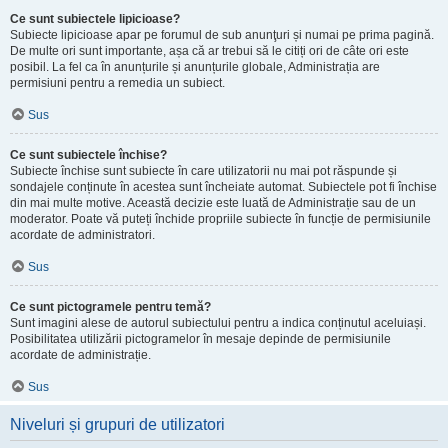
Ce sunt subiectele lipicioase?
Subiecte lipicioase apar pe forumul de sub anunţuri și numai pe prima pagină.
De multe ori sunt importante, așa că ar trebui să le citiți ori de câte ori este
posibil. La fel ca în anunțurile și anunțurile globale, Administrația are
permisiuni pentru a remedia un subiect.
Sus
Ce sunt subiectele închise?
Subiecte închise sunt subiecte în care utilizatorii nu mai pot răspunde și
sondajele conținute în acestea sunt încheiate automat. Subiectele pot fi închise
din mai multe motive. Această decizie este luată de Administrație sau de un
moderator. Poate vă puteți închide propriile subiecte în funcție de permisiunile
acordate de administratori.
Sus
Ce sunt pictogramele pentru temă?
Sunt imagini alese de autorul subiectului pentru a indica conținutul aceluiași.
Posibilitatea utilizării pictogramelor în mesaje depinde de permisiunile
acordate de administrație.
Sus
Niveluri și grupuri de utilizatori