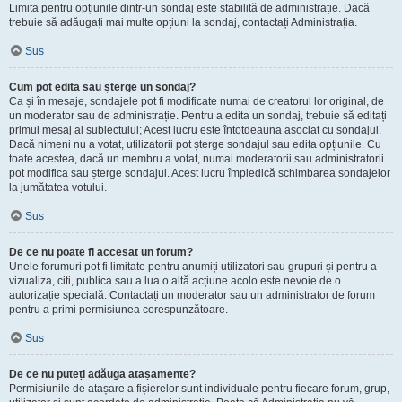
Limita pentru opțiunile dintr-un sondaj este stabilită de administrație. Dacă
trebuie să adăugați mai multe opțiuni la sondaj, contactați Administrația.
Sus
Cum pot edita sau șterge un sondaj?
Ca și în mesaje, sondajele pot fi modificate numai de creatorul lor original, de
un moderator sau de administrație. Pentru a edita un sondaj, trebuie să editați
primul mesaj al subiectului; Acest lucru este întotdeauna asociat cu sondajul.
Dacă nimeni nu a votat, utilizatorii pot șterge sondajul sau edita opțiunile. Cu
toate acestea, dacă un membru a votat, numai moderatorii sau administratorii
pot modifica sau șterge sondajul. Acest lucru împiedică schimbarea sondajelor
la jumătatea votului.
Sus
De ce nu poate fi accesat un forum?
Unele forumuri pot fi limitate pentru anumiți utilizatori sau grupuri și pentru a
vizualiza, citi, publica sau a lua o altă acțiune acolo este nevoie de o
autorizație specială. Contactați un moderator sau un administrator de forum
pentru a primi permisiunea corespunzătoare.
Sus
De ce nu puteți adăuga atașamente?
Permisiunile de atașare a fișierelor sunt individuale pentru fiecare forum, grup,