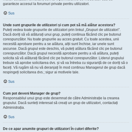
garanteze accesul la forumuri private pentru utilizatori.
Sus
Unde sunt grupurile de utilizatori și cum pot să mă alătur acestora?
Puteți vedea toate grupurile de utilizatori prin linkul „Grupuri de utilizatori”.
Dacă doriți să vă alăturați unui grup, puteți continua făcând clic pe butonul
corespunzător. Nu toate grupurile au acces gratuit. Cu toate acestea, unii
necesită aprobare pentru a se alătura, alții sunt închise, iar unele sunt
ascunse. Dacă grupul este deschis, vă puteți alătura făcând clic pe butonul
corespunzător. Dacă grupul necesită aprobare pentru a vă alătura, puteți
solicita să vă alăturați făcând clic pe butonul corespunzător. Liderul grupului
trebuie să aprobe solicitarea dvs. și vă va întreba cu siguranță de ce doriți să o
faceți. Vă rugăm să nu vă deranjați în mod continuu Managerul de grup dacă
respingeți solicitarea dvs.; sigur ai motivele tale.
Sus
Cum pot deveni Manager de grup?
Responsabilul unui grup este desemnat de către Administrație la crearea
grupului. Dacă sunteți interesat să creați un grup de utilizatori, contactați
Administrația.
Sus
De ce apar anumite grupuri de utilizatori în culori diferite?