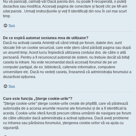
Nu vă panicați, calmați-vă! Dacă parola dvs. nu poate fi recuperată, o puteți
dezactiva sau modifica. Accesați pagina de conectare și faceți clic pe
Mi-am
uitat parola
. Urmați instrucțiunile și veți fi identificați din nou în cel mai scurt
timp.
Sus
De ce expiră automat sesiunea mea de utilizator?
Dacă nu activați caseta
Amintiți-vă
când intrați pe forum, datele dvs. sunt
stocate într-un cookie securizat, care este șters când părăsiți pagina sau după
un anumit timp. Acest lucru împiedică utilizarea contului dvs. de către o altă
persoană. Pentru a fi recunoscut automat de sistem, nu trebuie decât să bifați
caseta la intrare. Nu este recomandat dacă accesați forumul de pe un
computer partajat, de ex. bibliotecă, cafenele informatice, computere
universitare etc. Dacă nu vedeți caseta, înseamnă că administrația forumului a
dezactivat opțiunea.
Sus
Care este funcția „Șterge cookie-urile”?
"Șterge cookie-urile" șterge cookie-urile create de phpBB, care vă păstrează
autorizația de a accesa anumite resurse ale forumului și de a fi identificat la
acesta. Cookie-urile oferă funcții precum citirea urmăririi de navigare pe forum
de către utilizator dacă administrația a activat opțiunea. Dacă aveți probleme
cu intrarea sau părăsirea forumului, ștergerea cookie-urilor vă va ajuta cu
siguranță.