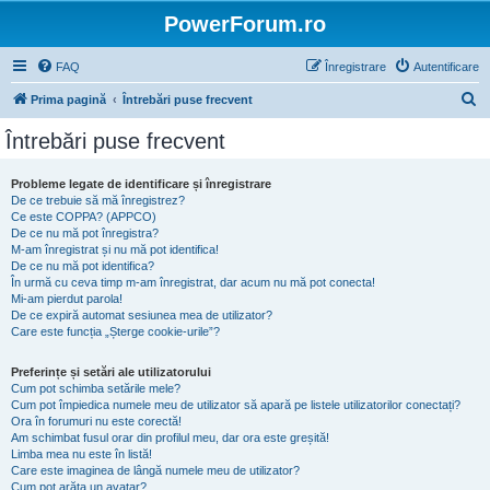
PowerForum.ro
FAQ
Înregistrare
Autentificare
C
Prima pagină
Întrebări puse frecvent
ă
Întrebări puse frecvent
u
t
Probleme legate de identificare și înregistrare
De ce trebuie să mă înregistrez?
a
Ce este COPPA? (APPCO)
r
De ce nu mă pot înregistra?
M-am înregistrat și nu mă pot identifica!
e
De ce nu mă pot identifica?
În urmă cu ceva timp m-am înregistrat, dar acum nu mă pot conecta!
Mi-am pierdut parola!
De ce expiră automat sesiunea mea de utilizator?
Care este funcția „Șterge cookie-urile”?
Preferințe și setări ale utilizatorului
Cum pot schimba setările mele?
Cum pot împiedica numele meu de utilizator să apară pe listele utilizatorilor conectați?
Ora în forumuri nu este corectă!
Am schimbat fusul orar din profilul meu, dar ora este greșită!
Limba mea nu este în listă!
Care este imaginea de lângă numele meu de utilizator?
Cum pot arăta un avatar?