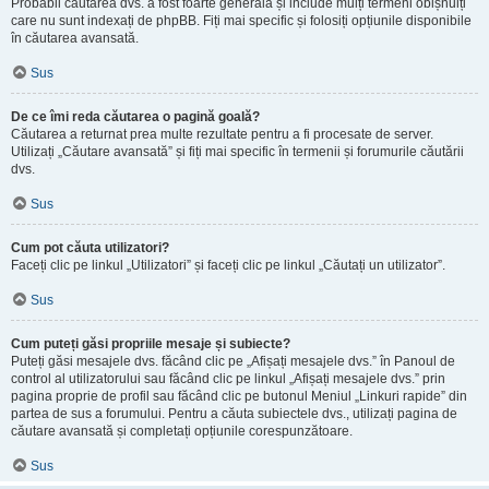
Probabil căutarea dvs. a fost foarte generală și include mulți termeni obișnuiți
care nu sunt indexați de phpBB. Fiți mai specific și folosiți opțiunile disponibile
în căutarea avansată.
Sus
De ce îmi reda căutarea o pagină goală?
Căutarea a returnat prea multe rezultate pentru a fi procesate de server.
Utilizați „Căutare avansată” și fiți mai specific în termenii și forumurile căutării
dvs.
Sus
Cum pot căuta utilizatori?
Faceți clic pe linkul „Utilizatori” și faceți clic pe linkul „Căutați un utilizator”.
Sus
Cum puteți găsi propriile mesaje și subiecte?
Puteți găsi mesajele dvs. făcând clic pe „Afișați mesajele dvs.” în Panoul de
control al utilizatorului sau făcând clic pe linkul „Afișați mesajele dvs.” prin
pagina proprie de profil sau făcând clic pe butonul Meniul „Linkuri rapide” din
partea de sus a forumului. Pentru a căuta subiectele dvs., utilizați pagina de
căutare avansată și completați opțiunile corespunzătoare.
Sus