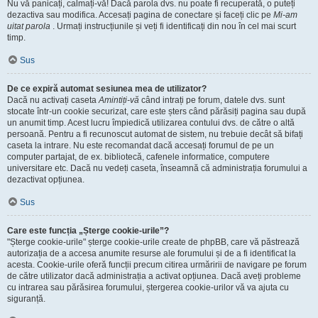
Nu vă panicați, calmați-vă! Dacă parola dvs. nu poate fi recuperată, o puteți
dezactiva sau modifica. Accesați pagina de conectare și faceți clic pe
Mi-am
uitat parola
. Urmați instrucțiunile și veți fi identificați din nou în cel mai scurt
timp.
Sus
De ce expiră automat sesiunea mea de utilizator?
Dacă nu activați caseta
Amintiți-vă
când intrați pe forum, datele dvs. sunt
stocate într-un cookie securizat, care este șters când părăsiți pagina sau după
un anumit timp. Acest lucru împiedică utilizarea contului dvs. de către o altă
persoană. Pentru a fi recunoscut automat de sistem, nu trebuie decât să bifați
caseta la intrare. Nu este recomandat dacă accesați forumul de pe un
computer partajat, de ex. bibliotecă, cafenele informatice, computere
universitare etc. Dacă nu vedeți caseta, înseamnă că administrația forumului a
dezactivat opțiunea.
Sus
Care este funcția „Șterge cookie-urile”?
"Șterge cookie-urile" șterge cookie-urile create de phpBB, care vă păstrează
autorizația de a accesa anumite resurse ale forumului și de a fi identificat la
acesta. Cookie-urile oferă funcții precum citirea urmăririi de navigare pe forum
de către utilizator dacă administrația a activat opțiunea. Dacă aveți probleme
cu intrarea sau părăsirea forumului, ștergerea cookie-urilor vă va ajuta cu
siguranță.