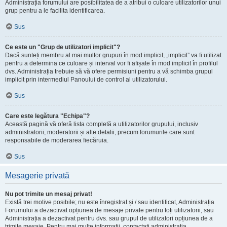
Administrația forumului are posibilitatea de a atribui o culoare utilizatorilor unui
grup pentru a le facilita identificarea.
Sus
Ce este un "Grup de utilizatori implicit"?
Dacă sunteți membru al mai multor grupuri în mod implicit, „implicit” va fi utilizat
pentru a determina ce culoare și interval vor fi afișate în mod implicit în profilul
dvs. Administrația trebuie să vă ofere permisiuni pentru a vă schimba grupul
implicit prin intermediul Panoului de control al utilizatorului.
Sus
Care este legătura "Echipa"?
Această pagină vă oferă lista completă a utilizatorilor grupului, inclusiv
administratorii, moderatorii și alte detalii, precum forumurile care sunt
responsabile de moderarea fiecăruia.
Sus
Mesagerie privată
Nu pot trimite un mesaj privat!
Există trei motive posibile; nu este înregistrat și / sau identificat, Administrația
Forumului a dezactivat opțiunea de mesaje private pentru toți utilizatorii, sau
Administrația a dezactivat pentru dvs. sau grupul de utilizatori opțiunea de a
trimite mesaje. Pentru mai multe informații, contactați administrația.