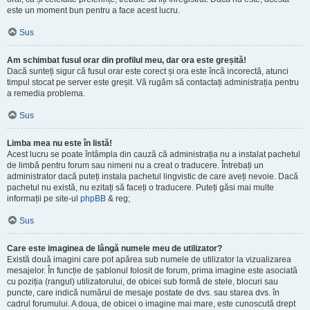
este un moment bun pentru a face acest lucru.
Sus
Am schimbat fusul orar din profilul meu, dar ora este greșită!
Dacă sunteți sigur că fusul orar este corect și ora este încă incorectă, atunci
timpul stocat pe server este greșit. Vă rugăm să contactați administrația pentru
a remedia problema.
Sus
Limba mea nu este în listă!
Acest lucru se poate întâmpla din cauză că administrația nu a instalat pachetul
de limbă pentru forum sau nimeni nu a creat o traducere. Întrebați un
administrator dacă puteți instala pachetul lingvistic de care aveți nevoie. Dacă
pachetul nu există, nu ezitați să faceți o traducere. Puteți găsi mai multe
informații pe site-ul
phpBB
& reg;
Sus
Care este imaginea de lângă numele meu de utilizator?
Există două imagini care pot apărea sub numele de utilizator la vizualizarea
mesajelor. În funcție de șablonul folosit de forum, prima imagine este asociată
cu poziția (rangul) utilizatorului, de obicei sub formă de stele, blocuri sau
puncte, care indică numărul de mesaje postate de dvs. sau starea dvs. în
cadrul forumului. A doua, de obicei o imagine mai mare, este cunoscută drept