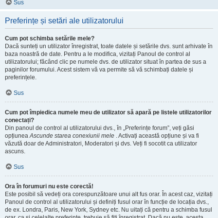
Sus
Preferințe și setări ale utilizatorului
Cum pot schimba setările mele?
Dacă sunteți un utilizator înregistrat, toate datele și setările dvs. sunt arhivate în
baza noastră de date. Pentru a le modifica, vizitați Panoul de control al
utilizatorului; făcând clic pe numele dvs. de utilizator situat în partea de sus a
paginilor forumului. Acest sistem vă va permite să vă schimbați datele și
preferințele.
Sus
Cum pot împiedica numele meu de utilizator să apară pe listele utilizatorilor
conectați?
Din panoul de control al utilizatorului dvs., în „Preferințe forum”, veți găsi
opțiunea
Ascunde starea conexiunii mele
. Activați această opțiune și va fi
văzută doar de Administratori, Moderatori și dvs. Veți fi socotit ca utilizator
ascuns.
Sus
Ora în forumuri nu este corectă!
Este posibil să vedeți ora corespunzătoare unui alt fus orar. În acest caz, vizitați
Panoul de control al utilizatorului și definiți fusul orar în funcție de locația dvs.,
de ex. Londra, Paris, New York, Sydney etc. Nu uitați că pentru a schimba fusul
orar, ca și celelalte preferințe, trebuie să fiți înregistrat. Dacă nu este, acesta