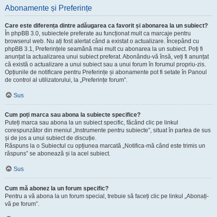
Abonamente și Preferințe
Care este diferența dintre adăugarea ca favorit și abonarea la un subiect?
În phpBB 3.0, subiectele preferate au funcționat mult ca marcaje pentru
browserul web. Nu ați fost alertat când a existat o actualizare. Începând cu
phpBB 3.1, Preferințele seamănă mai mult cu abonarea la un subiect. Poți fi
anunțat la actualizarea unui subiect preferat. Abonându-vă însă, veți fi anunțat
că există o actualizare a unui subiect sau a unui forum în forumul propriu-zis.
Opțiunile de notificare pentru Preferințe și abonamente pot fi setate în Panoul
de control al utilizatorului, la „Preferințe forum”.
Sus
Cum poți marca sau abona la subiecte specifice?
Puteți marca sau abona la un subiect specific, făcând clic pe linkul
corespunzător din meniul „Instrumente pentru subiecte”, situat în partea de sus
și de jos a unui subiect de discuție.
Răspuns la o Subiectul cu opțiunea marcată „Notifica-mă când este trimis un
răspuns” se abonează și la acel subiect.
Sus
Cum mă abonez la un forum specific?
Pentru a vă abona la un forum special, trebuie să faceți clic pe linkul „Abonați-
vă pe forum”.