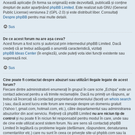
Această aplicație (în forma sa originală) este dezvoltată, publicată și conține
drepturi de autor aparținând
phpBB Limited
. Este realizat sub GNU (General
Public License) versiunea 2 (GPL-2.0) și este distribuit liber. Consultați
Despre phpBB
pentru mai multe detalii.
Sus
De ce acest forum nu are așa ceva?
Acest forum a fost scris și autorizat prin intermediul phpBB Limited. Dacă
credeți că ar trebui adăugată o anumită caracteristică, vizitați
phpBB Ideas Center
(în engleză), unde puteți vota idei funcții existente sau
sugerează noi.
Sus
Cine poate fi contactat despre abuzuri sau utilizări ilegale legate de acest
forum?
Fiecare dintre administratorii enumerați în grupul în care scrie „Echipa” este un
contact adecvat pentru a vă trimite reclamațiile. Dacă nu primiți un răspuns, ar
trebui să încercați să contactați proprietarul domeniului (faceți un
whois search
) sau, dacă acest lucru este forum are mesaje despre un domeniu gratuit
(Yahoo !, gmail.com, hotmail.com, etc.), către departamentul sau administrarea
abuzurilor din acel serviciu. Rețineți că phpBB Limited
nu are niciun tip de
control
și nu poate fi în niciun fel responsabil pentru modul în care, unde sau
de cine este utilizat acest sistem forum. Nu are sens să contactați phpBB
Limited în legătură cu probleme legale (defăimare, răspundere, denaturarea
comentariilor etc.) care nu sunt în ceea ce privește site-ul phpbb.com sau la