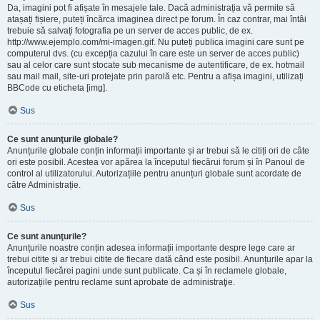
Da, imagini pot fi afișate în mesajele tale. Dacă administrația vă permite să
atașați fișiere, puteți încărca imaginea direct pe forum. În caz contrar, mai întâi
trebuie să salvați fotografia pe un server de acces public, de ex.
http://www.ejemplo.com/mi-imagen.gif. Nu puteți publica imagini care sunt pe
computerul dvs. (cu excepția cazului în care este un server de acces public)
sau al celor care sunt stocate sub mecanisme de autentificare, de ex. hotmail
sau mail mail, site-uri protejate prin parolă etc. Pentru a afișa imagini, utilizați
BBCode cu eticheta [img].
Sus
Ce sunt anunţurile globale?
Anunțurile globale conțin informații importante și ar trebui să le citiți ori de câte
ori este posibil. Acestea vor apărea la începutul fiecărui forum și în Panoul de
control al utilizatorului. Autorizațiile pentru anunțuri globale sunt acordate de
către Administrație.
Sus
Ce sunt anunţurile?
Anunțurile noastre conțin adesea informații importante despre lege care ar
trebui citite și ar trebui citite de fiecare dată când este posibil. Anunțurile apar la
începutul fiecărei pagini unde sunt publicate. Ca și în reclamele globale,
autorizațiile pentru reclame sunt aprobate de administraţie.
Sus