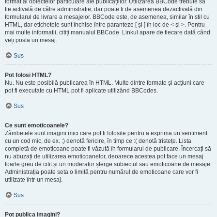
format al obiectelor particulare ale publicațiilor. Utilizarea BBCode trebuie să
fie activată de către administrație, dar poate fi de asemenea dezactivată din
formularul de livrare a mesajelor. BBCode este, de asemenea, similar în stil cu
HTML, dar etichetele sunt închise între paranteze [ și ] în loc de < şi >. Pentru
mai multe informații, citiți manualul BBCode. Linkul apare de fiecare dată când
veți posta un mesaj.
Sus
Pot folosi HTML?
Nu. Nu este posibilă publicarea în HTML. Multe dintre formate și acțiuni care
pot fi executate cu HTML pot fi aplicate utilizând BBCodes.
Sus
Ce sunt emoticoanele?
Zâmbetele sunt imagini mici care pot fi folosite pentru a exprima un sentiment
cu un cod mic, de ex. :) denotă fericire, în timp ce :( denotă tristețe. Lista
completă de emoticoane poate fi văzută în formularul de publicare. Încercați să
nu abuzați de utilizarea emoticoanelor, deoarece acestea pot face un mesaj
foarte greu de citit și un moderator șterge subiectul sau emoticoane de mesaje
Administrația poate seta o limită pentru numărul de emoticoane care vor fi
utilizate într-un mesaj.
Sus
Pot publica imagini?