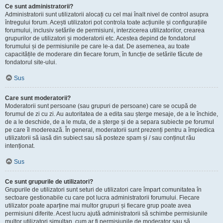
Ce sunt administratorii?
Administratorii sunt utilizatorii alocați cu cel mai înalt nivel de control asupra
întregului forum. Acești utilizatori pot controla toate acțiunile și configurațiile
forumului, inclusiv setările de permisiuni, interzicerea utilizatorilor, crearea
grupurilor de utilizatori și moderatorii etc. Acestea depind de fondatorul
forumului și de permisiunile pe care le-a dat. De asemenea, au toate
capacitățile de moderare din fiecare forum, în funcție de setările făcute de
fondatorul site-ului.
Sus
Care sunt moderatorii?
Moderatorii sunt persoane (sau grupuri de persoane) care se ocupă de
forumul de zi cu zi. Au autoritatea de a edita sau șterge mesaje, de a le închide,
de a le deschide, de a le muta, de a șterge și de a separa subiecte pe forumul
pe care îl moderează. În general, moderatorii sunt prezenți pentru a împiedica
utilizatorii să iasă din subiect sau să posteze spam și / sau conținut rău
intenționat.
Sus
Ce sunt grupurile de utilizatori?
Grupurile de utilizatori sunt seturi de utilizatori care împart comunitatea în
sectoare gestionabile cu care pot lucra administratorii forumului. Fiecare
utilizator poate aparține mai multor grupuri și fiecare grup poate avea
permisiuni diferite. Acest lucru ajută administratorii să schimbe permisiunile
multor utilizatori simultan, cum ar fi permisiunile de moderator sau să