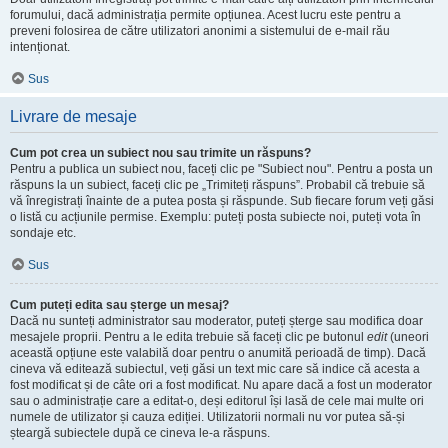
forumului, dacă administrația permite opțiunea. Acest lucru este pentru a
preveni folosirea de către utilizatori anonimi a sistemului de e-mail rău
intenționat.
Sus
Livrare de mesaje
Cum pot crea un subiect nou sau trimite un răspuns?
Pentru a publica un subiect nou, faceți clic pe "Subiect nou". Pentru a posta un
răspuns la un subiect, faceți clic pe „Trimiteți răspuns”. Probabil că trebuie să
vă înregistrați înainte de a putea posta și răspunde. Sub fiecare forum veți găsi
o listă cu acțiunile permise. Exemplu: puteți posta subiecte noi, puteți vota în
sondaje etc.
Sus
Cum puteți edita sau șterge un mesaj?
Dacă nu sunteți administrator sau moderator, puteți șterge sau modifica doar
mesajele proprii. Pentru a le edita trebuie să faceți clic pe butonul
edit
(uneori
această opțiune este valabilă doar pentru o anumită perioadă de timp). Dacă
cineva vă editează subiectul, veți găsi un text mic care să indice că acesta a
fost modificat și de câte ori a fost modificat. Nu apare dacă a fost un moderator
sau o administrație care a editat-o, deși editorul își lasă de cele mai multe ori
numele de utilizator și cauza ediției. Utilizatorii normali nu vor putea să-și
șteargă subiectele după ce cineva le-a răspuns.