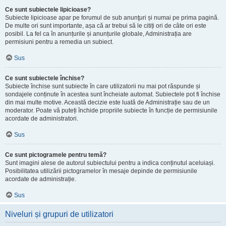
Ce sunt subiectele lipicioase?
Subiecte lipicioase apar pe forumul de sub anunţuri și numai pe prima pagină.
De multe ori sunt importante, așa că ar trebui să le citiți ori de câte ori este
posibil. La fel ca în anunțurile și anunțurile globale, Administrația are
permisiuni pentru a remedia un subiect.
Sus
Ce sunt subiectele închise?
Subiecte închise sunt subiecte în care utilizatorii nu mai pot răspunde și
sondajele conținute în acestea sunt încheiate automat. Subiectele pot fi închise
din mai multe motive. Această decizie este luată de Administrație sau de un
moderator. Poate vă puteți închide propriile subiecte în funcție de permisiunile
acordate de administratori.
Sus
Ce sunt pictogramele pentru temă?
Sunt imagini alese de autorul subiectului pentru a indica conținutul aceluiași.
Posibilitatea utilizării pictogramelor în mesaje depinde de permisiunile
acordate de administrație.
Sus
Niveluri și grupuri de utilizatori