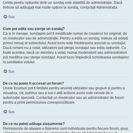
Limita pentru opțiunile dintr-un sondaj este stabilită de administrație. Dacă
trebuie să adăugați mai multe opțiuni la sondaj, contactați Administrația.
Sus
Cum pot edita sau șterge un sondaj?
Ca și în mesaje, sondajele pot fi modificate numai de creatorul lor original, de
un moderator sau de administrație. Pentru a edita un sondaj, trebuie să editați
primul mesaj al subiectului; Acest lucru este întotdeauna asociat cu sondajul.
Dacă nimeni nu a votat, utilizatorii pot șterge sondajul sau edita opțiunile. Cu
toate acestea, dacă un membru a votat, numai moderatorii sau administratorii
pot modifica sau șterge sondajul. Acest lucru împiedică schimbarea sondajelor
la jumătatea votului.
Sus
De ce nu poate fi accesat un forum?
Unele forumuri pot fi limitate pentru anumiți utilizatori sau grupuri și pentru a
vizualiza, citi, publica sau a lua o altă acțiune acolo este nevoie de o
autorizație specială. Contactați un moderator sau un administrator de forum
pentru a primi permisiunea corespunzătoare.
Sus
De ce nu puteți adăuga atașamente?
Permisiunile de atașare a fișierelor sunt individuale pentru fiecare forum, grup,