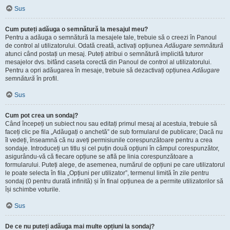
Sus
Cum puteți adăuga o semnătură la mesajul meu?
Pentru a adăuga o semnătură la mesajele tale, trebuie să o creezi în Panoul
de control al utilizatorului. Odată creată, activați opțiunea
Adăugare semnătură
atunci când postați un mesaj. Puteți atribui o semnătură implicită tuturor
mesajelor dvs. bifând caseta corectă din Panoul de control al utilizatorului.
Pentru a opri adăugarea în mesaje, trebuie să dezactivați opțiunea
Adăugare
semnătură
în profil.
Sus
Cum pot crea un sondaj?
Când începeți un subiect nou sau editați primul mesaj al acestuia, trebuie să
faceți clic pe fila „Adăugați o anchetă” de sub formularul de publicare; Dacă nu
îl vedeți, înseamnă că nu aveți permisiunile corespunzătoare pentru a crea
sondaje. Introduceți un titlu și cel puțin două opțiuni în câmpul corespunzător,
asigurându-vă că fiecare opțiune se află pe linia corespunzătoare a
formularului. Puteți alege, de asemenea, numărul de opțiuni pe care utilizatorul
le poate selecta în fila „Opțiuni per utilizator”, termenul limită în zile pentru
sondaj (0 pentru durată infinită) și în final opțiunea de a permite utilizatorilor să
își schimbe voturile.
Sus
De ce nu puteți adăuga mai multe opțiuni la sondaj?