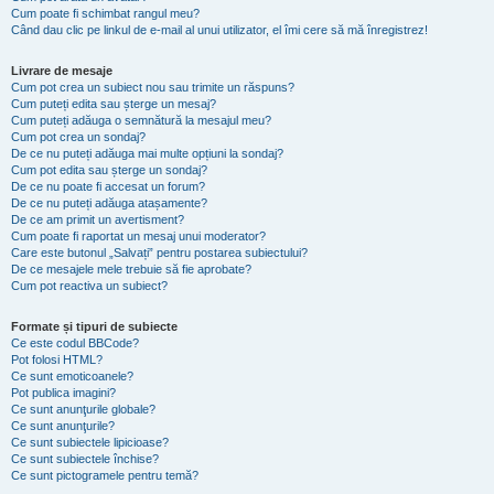
Cum poate fi schimbat rangul meu?
Când dau clic pe linkul de e-mail al unui utilizator, el îmi cere să mă înregistrez!
Livrare de mesaje
Cum pot crea un subiect nou sau trimite un răspuns?
Cum puteți edita sau șterge un mesaj?
Cum puteți adăuga o semnătură la mesajul meu?
Cum pot crea un sondaj?
De ce nu puteți adăuga mai multe opțiuni la sondaj?
Cum pot edita sau șterge un sondaj?
De ce nu poate fi accesat un forum?
De ce nu puteți adăuga atașamente?
De ce am primit un avertisment?
Cum poate fi raportat un mesaj unui moderator?
Care este butonul „Salvați” pentru postarea subiectului?
De ce mesajele mele trebuie să fie aprobate?
Cum pot reactiva un subiect?
Formate și tipuri de subiecte
Ce este codul BBCode?
Pot folosi HTML?
Ce sunt emoticoanele?
Pot publica imagini?
Ce sunt anunţurile globale?
Ce sunt anunţurile?
Ce sunt subiectele lipicioase?
Ce sunt subiectele închise?
Ce sunt pictogramele pentru temă?