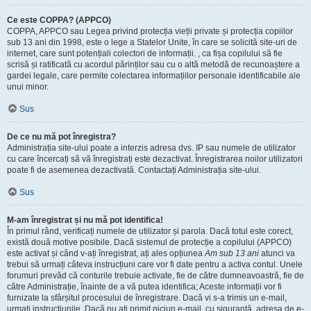
Ce este COPPA? (APPCO)
COPPA, APPCO sau Legea privind protecția vieții private și protecția copiilor
sub 13 ani din 1998, este o lege a Statelor Unite, în care se solicită site-uri de
internet, care sunt potențiali colectori de informații. , ca fișa copilului să fie
scrisă și ratificată cu acordul părinților sau cu o altă metodă de recunoaștere a
gardei legale, care permite colectarea informațiilor personale identificabile ale
unui minor.
Sus
De ce nu mă pot înregistra?
Administrația site-ului poate a interzis adresa dvs. IP sau numele de utilizator
cu care încercați să vă înregistrați este dezactivat. Înregistrarea noilor utilizatori
poate fi de asemenea dezactivată. Contactați Administrația site-ului.
Sus
M-am înregistrat și nu mă pot identifica!
În primul rând, verificați numele de utilizator și parola. Dacă totul este corect,
există două motive posibile. Dacă sistemul de protecție a copilului (APPCO)
este activat și când v-ați înregistrat, ați ales opțiunea
Am sub 13 ani
atunci va
trebui să urmați câteva instrucțiuni care vor fi date pentru a activa contul. Unele
forumuri prevăd că conturile trebuie activate, fie de către dumneavoastră, fie de
către Administrație, înainte de a vă putea identifica; Aceste informații vor fi
furnizate la sfârșitul procesului de înregistrare. Dacă vi s-a trimis un e-mail,
urmați instrucțiunile. Dacă nu ați primit niciun e-mail, cu siguranță, adresa de e-