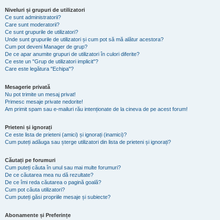
Niveluri și grupuri de utilizatori
Ce sunt administratorii?
Care sunt moderatorii?
Ce sunt grupurile de utilizatori?
Unde sunt grupurile de utilizatori și cum pot să mă alătur acestora?
Cum pot deveni Manager de grup?
De ce apar anumite grupuri de utilizatori în culori diferite?
Ce este un "Grup de utilizatori implicit"?
Care este legătura "Echipa"?
Mesagerie privată
Nu pot trimite un mesaj privat!
Primesc mesaje private nedorite!
Am primit spam sau e-mailuri rău intenționate de la cineva de pe acest forum!
Prieteni și ignorați
Ce este lista de prieteni (amici) și ignorați (inamici)?
Cum puteți adăuga sau șterge utilizatori din lista de prieteni și ignorați?
Căutați pe forumuri
Cum puteți căuta în unul sau mai multe forumuri?
De ce căutarea mea nu dă rezultate?
De ce îmi reda căutarea o pagină goală?
Cum pot căuta utilizatori?
Cum puteți găsi propriile mesaje și subiecte?
Abonamente și Preferințe