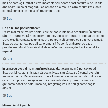
mail pe care ați furnizat-o este incorectă sau poate a fost capturată de un filtru
anti-spam. Dacă sunteți sigur că adresa de e-mail pe care ați furnizat-o este
corectă, trimiteți un mesaj către Administrație.
Sus
De ce nu mă pot identifica?
Există mai multe motive pentru care se poate întâmpla acest lucru. În primul
rând, asigurați-vă că numele dvs. de utilizator și parola sunt ortografiate corect.
Dacă există, contactați Administrația pentru a vă asigura că nu a fost exclusă.
Este, de asemenea, posibil ca forumul să fie configurat prost de către
proprietarul său și / sau să aibă defecte în programare, deci ar trebui să fie
reparat.
Sus
În urmă cu ceva timp m-am înregistrat, dar acum nu mă pot conecta!
Este posibil ca administrația să dezactiveze sau să șteargă contul dvs. din
anumite motive. De asemenea, unele forumuri își elimină periodic utilizatorii
care nu au postat mesaje o anumită perioadă de timp pentru a reduce
greutatea bazei de date. Dacă da, înregistrați-vă din nou și participați la
discuții.
Sus
Mi-am pierdut parola!