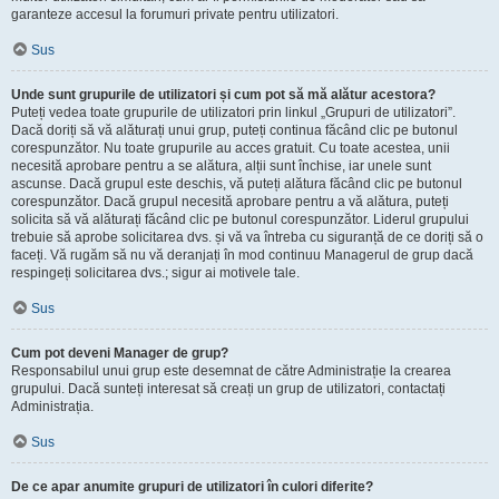
garanteze accesul la forumuri private pentru utilizatori.
Sus
Unde sunt grupurile de utilizatori și cum pot să mă alătur acestora?
Puteți vedea toate grupurile de utilizatori prin linkul „Grupuri de utilizatori”.
Dacă doriți să vă alăturați unui grup, puteți continua făcând clic pe butonul
corespunzător. Nu toate grupurile au acces gratuit. Cu toate acestea, unii
necesită aprobare pentru a se alătura, alții sunt închise, iar unele sunt
ascunse. Dacă grupul este deschis, vă puteți alătura făcând clic pe butonul
corespunzător. Dacă grupul necesită aprobare pentru a vă alătura, puteți
solicita să vă alăturați făcând clic pe butonul corespunzător. Liderul grupului
trebuie să aprobe solicitarea dvs. și vă va întreba cu siguranță de ce doriți să o
faceți. Vă rugăm să nu vă deranjați în mod continuu Managerul de grup dacă
respingeți solicitarea dvs.; sigur ai motivele tale.
Sus
Cum pot deveni Manager de grup?
Responsabilul unui grup este desemnat de către Administrație la crearea
grupului. Dacă sunteți interesat să creați un grup de utilizatori, contactați
Administrația.
Sus
De ce apar anumite grupuri de utilizatori în culori diferite?