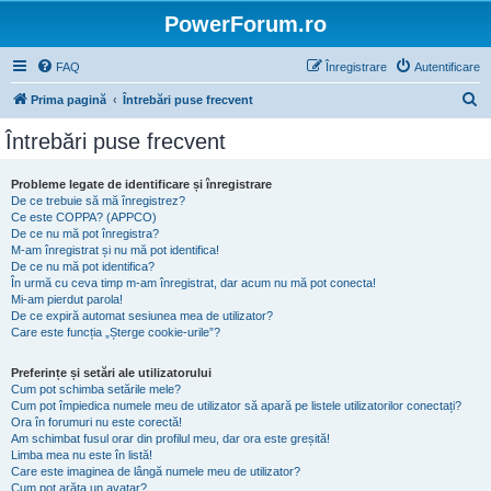
PowerForum.ro
FAQ
Înregistrare
Autentificare
C
Prima pagină
Întrebări puse frecvent
ă
Întrebări puse frecvent
u
t
Probleme legate de identificare și înregistrare
De ce trebuie să mă înregistrez?
a
Ce este COPPA? (APPCO)
r
De ce nu mă pot înregistra?
M-am înregistrat și nu mă pot identifica!
e
De ce nu mă pot identifica?
În urmă cu ceva timp m-am înregistrat, dar acum nu mă pot conecta!
Mi-am pierdut parola!
De ce expiră automat sesiunea mea de utilizator?
Care este funcția „Șterge cookie-urile”?
Preferințe și setări ale utilizatorului
Cum pot schimba setările mele?
Cum pot împiedica numele meu de utilizator să apară pe listele utilizatorilor conectați?
Ora în forumuri nu este corectă!
Am schimbat fusul orar din profilul meu, dar ora este greșită!
Limba mea nu este în listă!
Care este imaginea de lângă numele meu de utilizator?
Cum pot arăta un avatar?