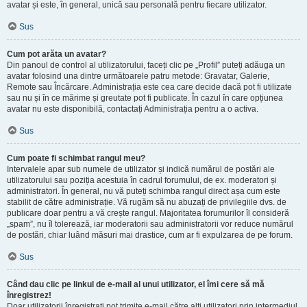
avatar și este, în general, unică sau personală pentru fiecare utilizator.
Sus
Cum pot arăta un avatar?
Din panoul de control al utilizatorului, faceți clic pe „Profil” puteți adăuga un
avatar folosind una dintre următoarele patru metode: Gravatar, Galerie,
Remote sau Încărcare. Administrația este cea care decide dacă pot fi utilizate
sau nu și în ce mărime și greutate pot fi publicate. În cazul în care opțiunea
avatar nu este disponibilă, contactați Administrația pentru a o activa.
Sus
Cum poate fi schimbat rangul meu?
Intervalele apar sub numele de utilizator și indică numărul de postări ale
utilizatorului sau poziția acestuia în cadrul forumului, de ex. moderatori și
administratori. În general, nu vă puteți schimba rangul direct așa cum este
stabilit de către administrație. Vă rugăm să nu abuzați de privilegiile dvs. de
publicare doar pentru a vă crește rangul. Majoritatea forumurilor îl consideră
„spam”, nu îl tolerează, iar moderatorii sau administratorii vor reduce numărul
de postări, chiar luând măsuri mai drastice, cum ar fi expulzarea de pe forum.
Sus
Când dau clic pe linkul de e-mail al unui utilizator, el îmi cere să mă
înregistrez!
Doar utilizatorii înregistrați pot trimite e-mail către alți utilizatori prin intermediul