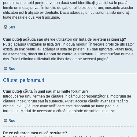
pentru acces rapid pentru a vedea dacă sunt identificați și astfel să le poată
trimite un mesaj privat. În funcție de șablonul folosit de forum, mesajele acestor
utilizatori pot fi afișate evidențiate. Dacă adăugați un utilizator la lista ignorați,
toate mesajele dvs. vor fi ascunse.
Sus
Cum puteți adăuga sau șterge utilizatori din lista de prieteni și ignorați?
Puteți adăuga utilizatori la lista dvs. în două moduri. În fiecare profil de utilizator
există un link pentru a-l adăuga la lista de prieteni și / sau ignorate. Puteți face,
de asemenea, direct din Panoul de control al utilizatorului, introducând numele
dvs. Puteți elimina utilizatorii din lista dvs. de pe aceeași pagină.
Sus
Căutați pe forumuri
Cum puteți căuta în unul sau mai multe forumuri?
Introducerea unui termen de căutare în câmpul corespunzător al motorului de
căutare index, forum sau în subiecte. Puteți accesa căutări avansate făcând
clic pe linkul „Căutare avansată” care este disponibil pe toate paginile
forumului. Modul de accesare a căutării depinde de șablonul utilizat.
Sus
De ce căutarea mea nu dă rezultate?