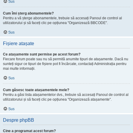
Sus
Cum îmi șterg abonamentele?
Pentru a vă șterge abonamentele, trebuie să accesați Panoul de control al
utilizatorului și să faceți clic pe opțiunea "Organizează BBCODE".
Sus
Fișiere atașate
Ce atașamente sunt permise pe acest forum?
Fiecare forum poate sau nu să permită anumite tipuri de atașamente. Dacă nu
sunteți sigur ce tipuri de fișiere pot fi încărcate, contactați Administrația pentru
mai multe informații.
Sus
Cum găsesc toate atașamentele mele?
Pentru a găsi lista atașamentelor dvs., trebuie să accesați Panoul de control al
utilizatorului și să faceți clic pe opțiunea "Organizează atașamente".
Sus
Despre phpBB
Cine a programat acest forum?