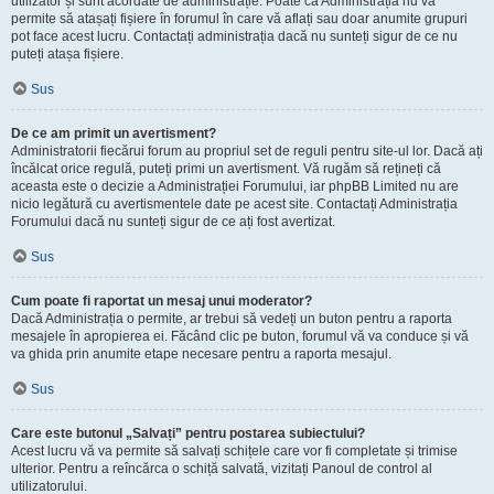
utilizator și sunt acordate de administrație. Poate că Administrația nu vă
permite să atașați fișiere în forumul în care vă aflați sau doar anumite grupuri
pot face acest lucru. Contactați administrația dacă nu sunteți sigur de ce nu
puteți atașa fișiere.
Sus
De ce am primit un avertisment?
Administratorii fiecărui forum au propriul set de reguli pentru site-ul lor. Dacă ați
încălcat orice regulă, puteți primi un avertisment. Vă rugăm să rețineți că
aceasta este o decizie a Administrației Forumului, iar phpBB Limited nu are
nicio legătură cu avertismentele date pe acest site. Contactați Administrația
Forumului dacă nu sunteți sigur de ce ați fost avertizat.
Sus
Cum poate fi raportat un mesaj unui moderator?
Dacă Administrația o permite, ar trebui să vedeți un buton pentru a raporta
mesajele în apropierea ei. Făcând clic pe buton, forumul vă va conduce și vă
va ghida prin anumite etape necesare pentru a raporta mesajul.
Sus
Care este butonul „Salvați” pentru postarea subiectului?
Acest lucru vă va permite să salvați schițele care vor fi completate și trimise
ulterior. Pentru a reîncărca o schiță salvată, vizitați Panoul de control al
utilizatorului.