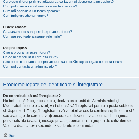
Care este diferența dintre adăugarea ca favorit și abonarea la un subiect?
Cum poți marca sau abona la subiecte specifice?
Cum mă abonez la un forum specific?
Cum îmi șterg abonamentele?
Fișiere atașate
Ce atașamente sunt permise pe acest forum?
Cum găsesc toate atașamentele mele?
Despre phpBB
Cine a programat acest forum?
De ce acest forum nu are așa ceva?
Cine poate fi contactat despre abuzuri sau utilizări ilegale legate de acest forum?
Cum pot contacta un administrator?
Probleme legate de identificare și înregistrare
De ce trebuie să mă înregistrez?
Nu trebuie să faceți acest lucru, decizia este luată de Administratori și
Moderatori. În unele cazuri, va trebui să vă înregistrați pentru a posta subiecte
și răspunsuri. Totuși, înregistrarea vă va oferi acces la conținut suplimentar și /
sau avantaje de care nu v-ați bucura ca utilizator invitat, cum ar fi imaginea
personalizată (avatar), mesaje private, abonament la grupuri de utilizatori etc.
Va dura doar câteva secunde. Este foarte recomandat.
Sus