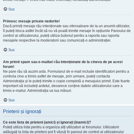
Sus
Primesc mesaje private nedorite!
Dacă primiți mesaje rău intenționate sau ofensatoare de la un anumit utilizator,
îl puteți bloca astfel încât să nu vă poată trimite mesaje în opțiunile Panoului de
control al utilizatorului, puteți utiliza butonul pentru a raporta sau raporta
mesajele respective la moderatorii sau comunicați-o administrației.
Sus
Am primit spam sau e-mailuri rău intenționate de la cineva de pe acest
forum!
Ne pare rău să auzim asta. Formularul de e-mail include identificatori pentru a
controla cine a trimis astfel de mesaje, prin urmare, puteți contacta
Administrația și le puteți trimite o copie completă a mesajului primit. Este foarte
important să includeți antetul, deoarece conține datele utilizatorului care a
trimis e-mailul. Administrația va lua măsuri.
Sus
Prieteni și ignorați
Ce este lista de prieteni (amici) și ignorați (inamici)?
Puteți utiliza lista pentru a organiza alți utilizatori ai forumului. Utilizatorii
adăugați la lista de prieteni pot fi văzuți în panoul de control al utilizatorului