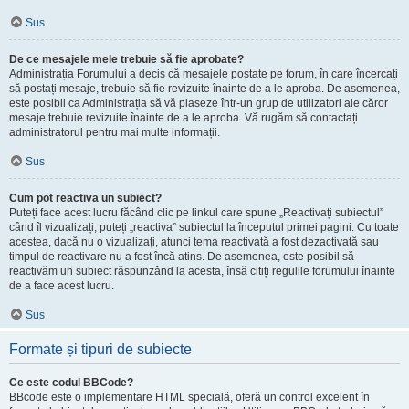
Sus
De ce mesajele mele trebuie să fie aprobate?
Administrația Forumului a decis că mesajele postate pe forum, în care încercați
să postați mesaje, trebuie să fie revizuite înainte de a le aproba. De asemenea,
este posibil ca Administrația să vă plaseze într-un grup de utilizatori ale căror
mesaje trebuie revizuite înainte de a le aproba. Vă rugăm să contactați
administratorul pentru mai multe informații.
Sus
Cum pot reactiva un subiect?
Puteți face acest lucru făcând clic pe linkul care spune „Reactivați subiectul”
când îl vizualizați, puteți „reactiva” subiectul la începutul primei pagini. Cu toate
acestea, dacă nu o vizualizați, atunci tema reactivată a fost dezactivată sau
timpul de reactivare nu a fost încă atins. De asemenea, este posibil să
reactivăm un subiect răspunzând la acesta, însă citiți regulile forumului înainte
de a face acest lucru.
Sus
Formate și tipuri de subiecte
Ce este codul BBCode?
BBcode este o implementare HTML specială, oferă un control excelent în