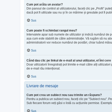
Cum pot arăta un avatar?
Din panoul de control al utilizatorului, faceți clic pe „Profil”
dacă pot fi utilizate sau nu și în ce mărime și greutate pot fi pub
Sus
Cum poate fi schimbat rangul meu?
Intervalele apar sub numele de utilizator și indică numărul de po
așa cum este stabilit de către administrație. Vă rugăm să nu abuz
administratorii vor reduce numărul de postări, chiar luând măsu
Sus
Când dau clic pe linkul de e-mail al unui utilizator, el îmi cer
Doar utilizatorii înregistrați pot trimite e-mail către alți utiliz
de e-mail rău intenționat.
Sus
Livrare de mesaje
Cum pot crea un subiect nou sau trimite un răspuns?
Pentru a publica un subiect nou, faceți clic pe "Subiect nou". Pe
Sub fiecare forum veți găsi o listă cu acțiunile permise. Exemplu:
Sus