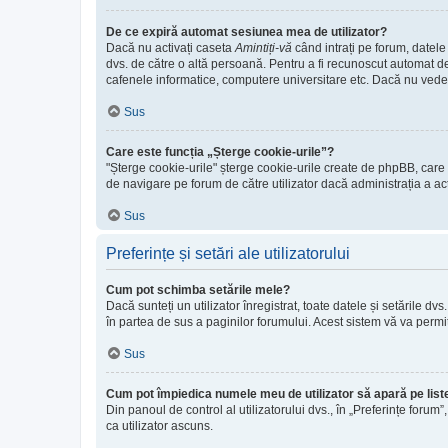
De ce expiră automat sesiunea mea de utilizator?
Dacă nu activați caseta
Amintiți-vă
când intrați pe forum, datele
dvs. de către o altă persoană. Pentru a fi recunoscut automat de
cafenele informatice, computere universitare etc. Dacă nu vede
Sus
Care este funcția „Șterge cookie-urile”?
"Șterge cookie-urile" șterge cookie-urile create de phpBB, care v
de navigare pe forum de către utilizator dacă administrația a ac
Sus
Preferințe și setări ale utilizatorului
Cum pot schimba setările mele?
Dacă sunteți un utilizator înregistrat, toate datele și setările dv
în partea de sus a paginilor forumului. Acest sistem vă va permit
Sus
Cum pot împiedica numele meu de utilizator să apară pe listel
Din panoul de control al utilizatorului dvs., în „Preferințe forum”
ca utilizator ascuns.