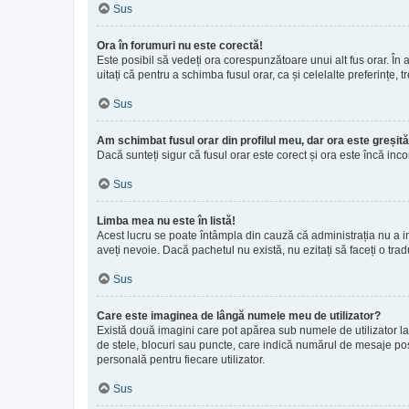
Sus
Ora în forumuri nu este corectă!
Este posibil să vedeți ora corespunzătoare unui alt fus orar. În ac
uitați că pentru a schimba fusul orar, ca și celelalte preferințe,
Sus
Am schimbat fusul orar din profilul meu, dar ora este greșită
Dacă sunteți sigur că fusul orar este corect și ora este încă in
Sus
Limba mea nu este în listă!
Acest lucru se poate întâmpla din cauză că administrația nu a in
aveți nevoie. Dacă pachetul nu există, nu ezitați să faceți o trad
Sus
Care este imaginea de lângă numele meu de utilizator?
Există două imagini care pot apărea sub numele de utilizator la 
de stele, blocuri sau puncte, care indică numărul de mesaje pos
personală pentru fiecare utilizator.
Sus