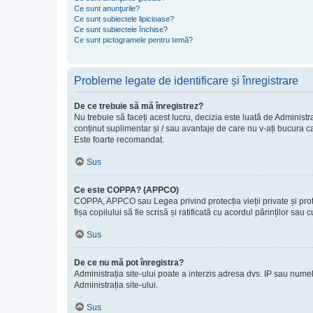
Ce sunt anunţurile?
Ce sunt subiectele lipicioase?
Ce sunt subiectele închise?
Ce sunt pictogramele pentru temă?
Probleme legate de identificare și înregistrare
De ce trebuie să mă înregistrez?
Nu trebuie să faceți acest lucru, decizia este luată de Administra
conținut suplimentar și / sau avantaje de care nu v-ați bucura ca
Este foarte recomandat.
Sus
Ce este COPPA? (APPCO)
COPPA, APPCO sau Legea privind protecția vieții private și protecț
fișa copilului să fie scrisă și ratificată cu acordul părinților s
Sus
De ce nu mă pot înregistra?
Administrația site-ului poate a interzis adresa dvs. IP sau numele
Administrația site-ului.
Sus