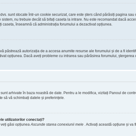
 dvs. sunt stocate într-un cookie securizat, care este șters când părăsiți pagina sau
 sistem, nu trebuie decât să bifați caseta la intrare. Nu este recomandat dacă acces
ți caseta, înseamnă că administrația forumului a dezactivat opțiunea.
ă păstrează autorizația de a accesa anumite resurse ale forumului și de a fi identific
tivat opțiunea. Dacă aveți probleme cu intrarea sau părăsirea forumului, ștergerea c
s. sunt arhivate în baza noastră de date. Pentru a le modifica, vizitați Panoul de contro
e să vă schimbați datele și preferințele.
e utilizatorilor conectați?
, veți găsi opțiunea
Ascunde starea conexiunii mele
. Activați această opțiune și va f