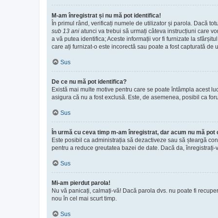
M-am înregistrat și nu mă pot identifica!
În primul rând, verificați numele de utilizator și parola. Dacă to
sub 13 ani
atunci va trebui să urmați câteva instrucțiuni care vo
a vă putea identifica; Aceste informații vor fi furnizate la sfârși
care ați furnizat-o este incorectă sau poate a fost capturată de u
Sus
De ce nu mă pot identifica?
Există mai multe motive pentru care se poate întâmpla acest lucru
asigura că nu a fost exclusă. Este, de asemenea, posibil ca forum
Sus
În urmă cu ceva timp m-am înregistrat, dar acum nu mă pot 
Este posibil ca administrația să dezactiveze sau să șteargă con
pentru a reduce greutatea bazei de date. Dacă da, înregistrați-vă 
Sus
Mi-am pierdut parola!
Nu vă panicați, calmați-vă! Dacă parola dvs. nu poate fi recuper
nou în cel mai scurt timp.
Sus