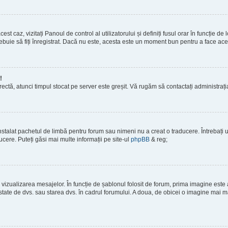
est caz, vizitați Panoul de control al utilizatorului și definiți fusul orar în funcție 
 trebuie să fiți înregistrat. Dacă nu este, acesta este un moment bun pentru a face ace
!
corectă, atunci timpul stocat pe server este greșit. Vă rugăm să contactați administra
stalat pachetul de limbă pentru forum sau nimeni nu a creat o traducere. Întrebați un
ucere. Puteți găsi mai multe informații pe site-ul
phpBB
& reg;
vizualizarea mesajelor. În funcție de șablonul folosit de forum, prima imagine este a
tate de dvs. sau starea dvs. în cadrul forumului. A doua, de obicei o imagine mai ma