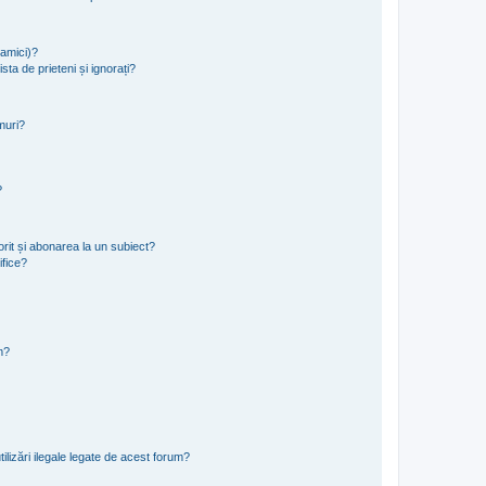
namici)?
sta de prieteni și ignorați?
muri?
?
rit și abonarea la un subiect?
ifice?
m?
ilizări ilegale legate de acest forum?