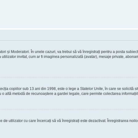
tori și Moderatori. În unele cazuri, va trebui să vă înregistrați pentru a posta subiect
 utilizator invitat, cum ar fi imaginea personalizată (avatar), mesaje private, abona
ia copiilor sub 13 ani din 1998, este o lege a Statelor Unite, în care se solicită site-
au cu o altă metodă de recunoaștere a gardei legale, care permite colectarea informații
 de utilizator cu care încercați să vă înregistrați este dezactivat. Înregistrarea noil