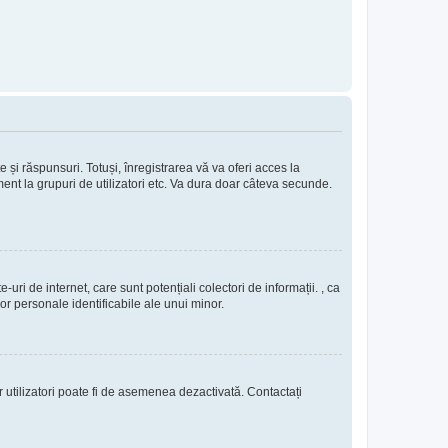
e și răspunsuri. Totuși, înregistrarea vă va oferi acces la
ment la grupuri de utilizatori etc. Va dura doar câteva secunde.
uri de internet, care sunt potențiali colectori de informații. , ca
lor personale identificabile ale unui minor.
or utilizatori poate fi de asemenea dezactivată. Contactați