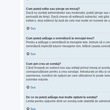
Cum puteți edita sau șterge un mesaj?
Dacă nu sunteți administrator sau moderator, puteți șterge sau m
perioadă de timp). Dacă cineva vă editează subiectul, veți găsi 
editat-o, deși editorul își lasă de cele mai multe ori numele de u
Sus
Cum puteți adăuga o semnătură la mesajul meu?
Pentru a adăuga o semnătură la mesajele tale, trebuie să o creez
semnătură implicită tuturor mesajelor dvs. bifând caseta corectă
Sus
Cum pot crea un sondaj?
Când începeți un subiect nou sau editați primul mesaj al acestui
corespunzătoare pentru a crea sondaje. Introduceți un titlu și c
asemenea, numărul de opțiuni pe care utilizatorul le poate selecta 
schimbe voturile.
Sus
De ce nu puteți adăuga mai multe opțiuni la sondaj?
Limita pentru opțiunile dintr-un sondaj este stabilită de adminis
Sus