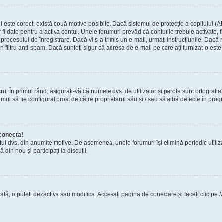
tul este corect, există două motive posibile. Dacă sistemul de protecție a copilului (A
r fi date pentru a activa contul. Unele forumuri prevăd că conturile trebuie activate,
tul procesului de înregistrare. Dacă vi s-a trimis un e-mail, urmați instrucțiunile. Dac
n filtru anti-spam. Dacă sunteți sigur că adresa de e-mail pe care ați furnizat-o este 
. În primul rând, asigurați-vă că numele dvs. de utilizator și parola sunt ortografia
ul să fie configurat prost de către proprietarul său și / sau să aibă defecte în progr
conecta!
tul dvs. din anumite motive. De asemenea, unele forumuri își elimină periodic utili
din nou și participați la discuții.
ată, o puteți dezactiva sau modifica. Accesați pagina de conectare și faceți clic pe
M