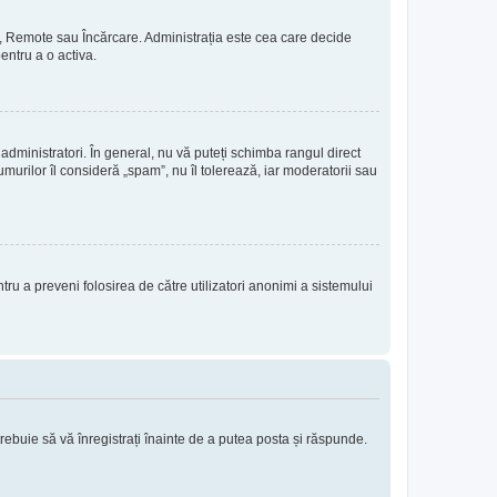
rie, Remote sau Încărcare. Administrația este cea care decide
pentru a o activa.
 administratori. În general, nu vă puteți schimba rangul direct
murilor îl consideră „spam”, nu îl tolerează, iar moderatorii sau
entru a preveni folosirea de către utilizatori anonimi a sistemului
trebuie să vă înregistrați înainte de a putea posta și răspunde.