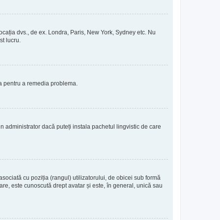
de locația dvs., de ex. Londra, Paris, New York, Sydney etc. Nu
st lucru.
ția pentru a remedia problema.
 administrator dacă puteți instala pachetul lingvistic de care
sociată cu poziția (rangul) utilizatorului, de obicei sub formă
re, este cunoscută drept avatar și este, în general, unică sau