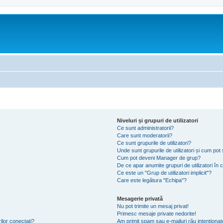
Niveluri și grupuri de utilizatori
Ce sunt administratorii?
Care sunt moderatorii?
Ce sunt grupurile de utilizatori?
Unde sunt grupurile de utilizatori și cum po
Cum pot deveni Manager de grup?
De ce apar anumite grupuri de utilizatori în cu
Ce este un "Grup de utilizatori implicit"?
Care este legătura "Echipa"?
Mesagerie privată
Nu pot trimite un mesaj privat!
Primesc mesaje private nedorite!
ilor conectați?
Am primit spam sau e-mailuri rău intenționat