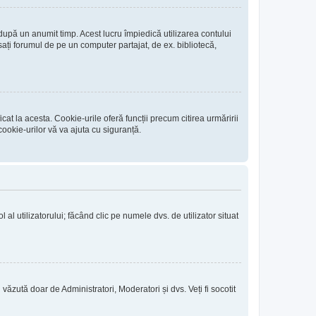
 după un anumit timp. Acest lucru împiedică utilizarea contului
ați forumul de pe un computer partajat, de ex. bibliotecă,
at la acesta. Cookie-urile oferă funcții precum citirea urmăririi
ookie-urilor vă va ajuta cu siguranță.
l al utilizatorului; făcând clic pe numele dvs. de utilizator situat
i văzută doar de Administratori, Moderatori și dvs. Veți fi socotit