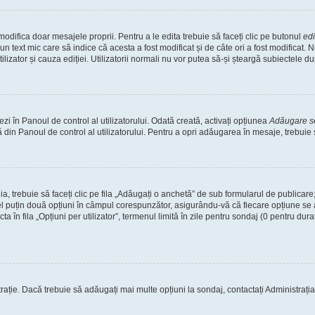
odifica doar mesajele proprii. Pentru a le edita trebuie să faceți clic pe butonul
ed
un text mic care să indice că acesta a fost modificat și de câte ori a fost modificat
tilizator și cauza ediției. Utilizatorii normali nu vor putea să-și șteargă subiectele 
i în Panoul de control al utilizatorului. Odată creată, activați opțiunea
Adăugare 
 din Panoul de control al utilizatorului. Pentru a opri adăugarea în mesaje, trebuie
a, trebuie să faceți clic pe fila „Adăugați o anchetă” de sub formularul de publicar
el puțin două opțiuni în câmpul corespunzător, asigurându-vă că fiecare opțiune se a
în fila „Opțiuni per utilizator”, termenul limită în zile pentru sondaj (0 pentru durată i
trație. Dacă trebuie să adăugați mai multe opțiuni la sondaj, contactați Administrația