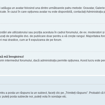
 puteți adăuga un avatar folosind una dintre următoarele patru metode: Gravatar, Gale
licate. În cazul în care opțiunea avatar nu este disponibilă, contactați Administrația 
stări ale utilizatorului sau poziția acestuia în cadrul forumului, de ex. moderatori și
ați de privilegiile dvs. de publicare doar pentru a vă crește rangul. Majoritatea foru
ri mai drastice, cum ar fi expulzarea de pe forum.
e să mă înregistrez!
atori prin intermediul forumului, dacă administrația permite opțiunea. Acest lucru este p
ntru a posta un răspuns la un subiect, faceți clic pe „Trimiteți răspuns”. Probabil că 
 puteți posta subiecte noi, puteți vota în sondaje etc.