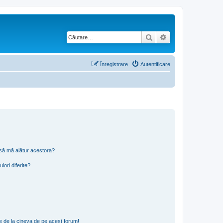
Căutare
Căutare avansată
Înregistrare
Autentificare
t să mă alătur acestora?
lori diferite?
e de la cineva de pe acest forum!