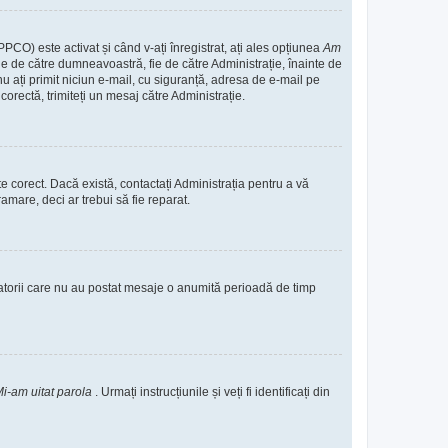
PPCO) este activat și când v-ați înregistrat, ați ales opțiunea
Am
 fie de către dumneavoastră, fie de către Administrație, înainte de
ă nu ați primit niciun e-mail, cu siguranță, adresa de e-mail pe
corectă, trimiteți un mesaj către Administrație.
te corect. Dacă există, contactați Administrația pentru a vă
amare, deci ar trebui să fie reparat.
zatorii care nu au postat mesaje o anumită perioadă de timp
i-am uitat parola
. Urmați instrucțiunile și veți fi identificați din