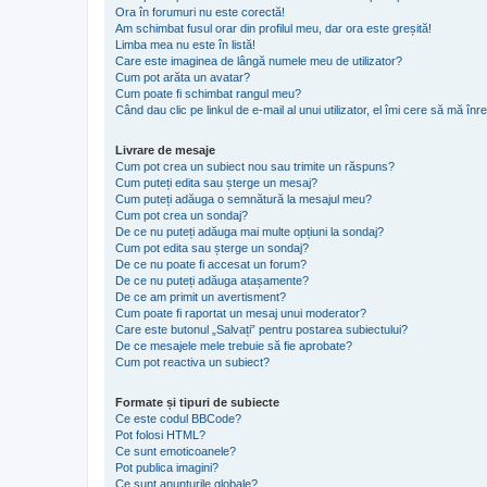
Ora în forumuri nu este corectă!
Am schimbat fusul orar din profilul meu, dar ora este greșită!
Limba mea nu este în listă!
Care este imaginea de lângă numele meu de utilizator?
Cum pot arăta un avatar?
Cum poate fi schimbat rangul meu?
Când dau clic pe linkul de e-mail al unui utilizator, el îmi cere să mă înre
Livrare de mesaje
Cum pot crea un subiect nou sau trimite un răspuns?
Cum puteți edita sau șterge un mesaj?
Cum puteți adăuga o semnătură la mesajul meu?
Cum pot crea un sondaj?
De ce nu puteți adăuga mai multe opțiuni la sondaj?
Cum pot edita sau șterge un sondaj?
De ce nu poate fi accesat un forum?
De ce nu puteți adăuga atașamente?
De ce am primit un avertisment?
Cum poate fi raportat un mesaj unui moderator?
Care este butonul „Salvați” pentru postarea subiectului?
De ce mesajele mele trebuie să fie aprobate?
Cum pot reactiva un subiect?
Formate și tipuri de subiecte
Ce este codul BBCode?
Pot folosi HTML?
Ce sunt emoticoanele?
Pot publica imagini?
Ce sunt anunţurile globale?