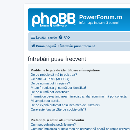
PowerForum.ro
Informația înseamnă putere!
Legături rapide
FAQ
Prima pagină
Întrebări puse frecvent
Întrebări puse frecvent
Probleme legate de identificare și înregistrare
De ce trebuie să mă înregistrez?
Ce este COPPA? (APPCO)
De ce nu mă pot înregistra?
M-am înregistrat și nu mă pot identifica!
De ce nu mă pot identifica?
În urmă cu ceva timp m-am înregistrat, dar acum nu mă pot conecta!
Mi-am pierdut parola!
De ce expiră automat sesiunea mea de utilizator?
Care este funcția „Șterge cookie-urile”?
Preferințe și setări ale utilizatorului
Cum pot schimba setările mele?
Cum pot împiedica numele meu de utilizator să apară pe listele utilizator