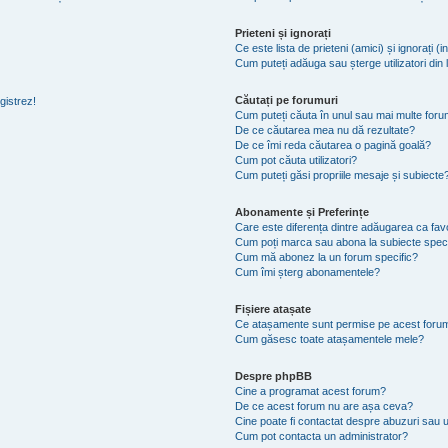
Prieteni și ignorați
Ce este lista de prieteni (amici) și ignorați (i
Cum puteți adăuga sau șterge utilizatori din li
Căutați pe forumuri
gistrez!
Cum puteți căuta în unul sau mai multe foru
De ce căutarea mea nu dă rezultate?
De ce îmi reda căutarea o pagină goală?
Cum pot căuta utilizatori?
Cum puteți găsi propriile mesaje și subiecte
Abonamente și Preferințe
Care este diferența dintre adăugarea ca favo
Cum poți marca sau abona la subiecte spec
Cum mă abonez la un forum specific?
Cum îmi șterg abonamentele?
Fișiere atașate
Ce atașamente sunt permise pe acest foru
Cum găsesc toate atașamentele mele?
Despre phpBB
Cine a programat acest forum?
De ce acest forum nu are așa ceva?
Cine poate fi contactat despre abuzuri sau ut
Cum pot contacta un administrator?