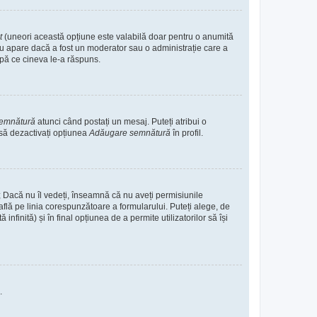
it
(uneori această opțiune este valabilă doar pentru o anumită
. Nu apare dacă a fost un moderator sau o administrație care a
după ce cineva le-a răspuns.
semnătură
atunci când postați un mesaj. Puteți atribui o
 să dezactivați opțiunea
Adăugare semnătură
în profil.
e; Dacă nu îl vedeți, înseamnă că nu aveți permisiunile
flă pe linia corespunzătoare a formularului. Puteți alege, de
nfinită) și în final opțiunea de a permite utilizatorilor să își
.