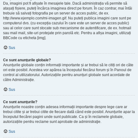
Da, imagini pot fi afișate în mesajele tale. Dacă administrația vă permite să
atașați fișiere, puteți încărca imaginea direct pe forum. În caz contrar, mai întâi
trebuie să salvați fotografia pe un server de acces public, de ex.
http://www.ejemplo.com/mi-imagen.gif. Nu puteți publica imagini care sunt pe
computerul dvs. (cu excepția cazului în care este un server de acces public)
sau al celor care sunt stocate sub mecanisme de autentificare, de ex. hotmail
sau mail mail, site-uri protejate prin parolă etc. Pentru a afișa imagini, utilizați
BBCode cu eticheta [img].
Sus
Ce sunt anunţurile globale?
Anunțurile globale conțin informații importante și ar trebui să le citiți ori de câte
ori este posibil. Acestea vor apărea la începutul fiecărui forum și în Panoul de
control al utilizatorului. Autorizațiile pentru anunțuri globale sunt acordate de
către Administrație.
Sus
Ce sunt anunţurile?
Anunțurile noastre conțin adesea informații importante despre lege care ar
trebui citite și ar trebui citite de fiecare dată când este posibil. Anunțurile apar la
începutul fiecărei pagini unde sunt publicate. Ca și în reclamele globale,
autorizațiile pentru reclame sunt aprobate de administraţie.
Sus