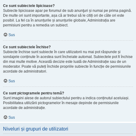
Ce sunt subiectele lipicioase?
Subiecte lipicioase apar pe forumul de sub anunţuri și numai pe prima pagină.
De multe ori sunt importante, așa că ar trebui să le citiți ori de câte ori este
posibil. La fel ca în anunțurile și anunțurile globale, Administrația are
permisiuni pentru a remedia un subiect.
Sus
Ce sunt subiectele închise?
Subiecte închise sunt subiecte în care utilizatorii nu mai pot răspunde și
sondajele conținute în acestea sunt încheiate automat. Subiectele pot fi închise
din mai multe motive. Această decizie este luată de Administrație sau de un
moderator. Poate vă puteți închide propriile subiecte în funcție de permisiunile
acordate de administratori.
Sus
Ce sunt pictogramele pentru temă?
Sunt imagini alese de autorul subiectului pentru a indica conținutul aceluiași.
Posibilitatea utilizării pictogramelor în mesaje depinde de permisiunile
acordate de administrație.
Sus
Niveluri și grupuri de utilizatori