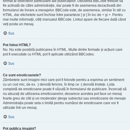
format al obiectelor particulare ale publicațiilor. Utilizarea BBCode trebuie să
fie activată de către administrație, dar poate fi de asemenea dezactivată din
formularul de livrare a mesajelor. BBCode este, de asemenea, similar în stil cu
HTML, dar etichetele sunt închise între paranteze [ și ] în loc de < şi >. Pentru
mai multe informații, citiți manualul BBCode. Linkul apare de fiecare dată când
veți posta un mesaj.
Sus
Pot folosi HTML?
Nu. Nu este posibilă publicarea în HTML. Multe dintre formate și acțiuni care
pot fi executate cu HTML pot fi aplicate utilizând BBCodes.
Sus
Ce sunt emoticoanele?
Zâmbetele sunt imagini mici care pot fi folosite pentru a exprima un sentiment
cu un cod mic, de ex. :) denotă fericire, în timp ce :( denotă tristețe. Lista
completă de emoticoane poate fi văzută în formularul de publicare. Încercați să
nu abuzați de utilizarea emoticoanelor, deoarece acestea pot face un mesaj
foarte greu de citit și un moderator șterge subiectul sau emoticoane de mesaje
Administrația poate seta o limită pentru numărul de emoticoane care vor fi
utilizate într-un mesaj.
Sus
Pot publica imagini?