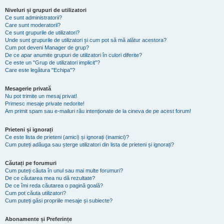
Niveluri și grupuri de utilizatori
Ce sunt administratorii?
Care sunt moderatorii?
Ce sunt grupurile de utilizatori?
Unde sunt grupurile de utilizatori și cum pot să mă alătur acestora?
Cum pot deveni Manager de grup?
De ce apar anumite grupuri de utilizatori în culori diferite?
Ce este un "Grup de utilizatori implicit"?
Care este legătura "Echipa"?
Mesagerie privată
Nu pot trimite un mesaj privat!
Primesc mesaje private nedorite!
Am primit spam sau e-mailuri rău intenționate de la cineva de pe acest forum!
Prieteni și ignorați
Ce este lista de prieteni (amici) și ignorați (inamici)?
Cum puteți adăuga sau șterge utilizatori din lista de prieteni și ignorați?
Căutați pe forumuri
Cum puteți căuta în unul sau mai multe forumuri?
De ce căutarea mea nu dă rezultate?
De ce îmi reda căutarea o pagină goală?
Cum pot căuta utilizatori?
Cum puteți găsi propriile mesaje și subiecte?
Abonamente și Preferințe