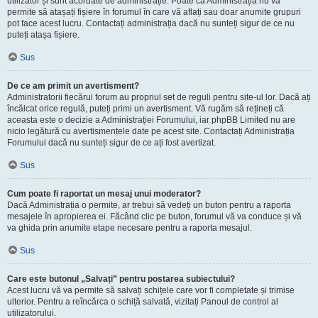
utilizator și sunt acordate de administrație. Poate că Administrația nu vă
permite să atașați fișiere în forumul în care vă aflați sau doar anumite grupuri
pot face acest lucru. Contactați administrația dacă nu sunteți sigur de ce nu
puteți atașa fișiere.
Sus
De ce am primit un avertisment?
Administratorii fiecărui forum au propriul set de reguli pentru site-ul lor. Dacă ați
încălcat orice regulă, puteți primi un avertisment. Vă rugăm să rețineți că
aceasta este o decizie a Administrației Forumului, iar phpBB Limited nu are
nicio legătură cu avertismentele date pe acest site. Contactați Administrația
Forumului dacă nu sunteți sigur de ce ați fost avertizat.
Sus
Cum poate fi raportat un mesaj unui moderator?
Dacă Administrația o permite, ar trebui să vedeți un buton pentru a raporta
mesajele în apropierea ei. Făcând clic pe buton, forumul vă va conduce și vă
va ghida prin anumite etape necesare pentru a raporta mesajul.
Sus
Care este butonul „Salvați” pentru postarea subiectului?
Acest lucru vă va permite să salvați schițele care vor fi completate și trimise
ulterior. Pentru a reîncărca o schiță salvată, vizitați Panoul de control al
utilizatorului.