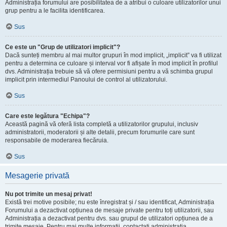
Administrația forumului are posibilitatea de a atribui o culoare utilizatorilor unui
grup pentru a le facilita identificarea.
Sus
Ce este un "Grup de utilizatori implicit"?
Dacă sunteți membru al mai multor grupuri în mod implicit, „implicit” va fi utilizat
pentru a determina ce culoare și interval vor fi afișate în mod implicit în profilul
dvs. Administrația trebuie să vă ofere permisiuni pentru a vă schimba grupul
implicit prin intermediul Panoului de control al utilizatorului.
Sus
Care este legătura "Echipa"?
Această pagină vă oferă lista completă a utilizatorilor grupului, inclusiv
administratorii, moderatorii și alte detalii, precum forumurile care sunt
responsabile de moderarea fiecăruia.
Sus
Mesagerie privată
Nu pot trimite un mesaj privat!
Există trei motive posibile; nu este înregistrat și / sau identificat, Administrația
Forumului a dezactivat opțiunea de mesaje private pentru toți utilizatorii, sau
Administrația a dezactivat pentru dvs. sau grupul de utilizatori opțiunea de a
trimite mesaje. Pentru mai multe informații, contactați administrația.