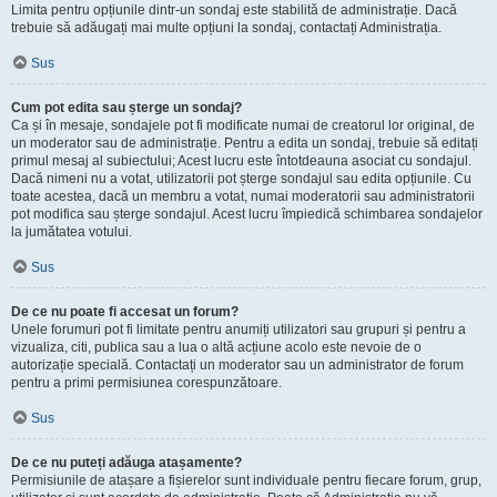
Limita pentru opțiunile dintr-un sondaj este stabilită de administrație. Dacă
trebuie să adăugați mai multe opțiuni la sondaj, contactați Administrația.
Sus
Cum pot edita sau șterge un sondaj?
Ca și în mesaje, sondajele pot fi modificate numai de creatorul lor original, de
un moderator sau de administrație. Pentru a edita un sondaj, trebuie să editați
primul mesaj al subiectului; Acest lucru este întotdeauna asociat cu sondajul.
Dacă nimeni nu a votat, utilizatorii pot șterge sondajul sau edita opțiunile. Cu
toate acestea, dacă un membru a votat, numai moderatorii sau administratorii
pot modifica sau șterge sondajul. Acest lucru împiedică schimbarea sondajelor
la jumătatea votului.
Sus
De ce nu poate fi accesat un forum?
Unele forumuri pot fi limitate pentru anumiți utilizatori sau grupuri și pentru a
vizualiza, citi, publica sau a lua o altă acțiune acolo este nevoie de o
autorizație specială. Contactați un moderator sau un administrator de forum
pentru a primi permisiunea corespunzătoare.
Sus
De ce nu puteți adăuga atașamente?
Permisiunile de atașare a fișierelor sunt individuale pentru fiecare forum, grup,