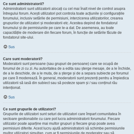
Ce sunt administratorii?
Administratorii sunt utilizatorii alocați cu cel mai înalt nivel de control asupra
întregului forum. Acești utilizatori pot controla toate acțiunile și configurațiile
forumului, inclusiv setările de permisiuni, interzicerea utilizatorilor, crearea
grupurilor de utilizatori și moderatorii etc. Acestea depind de fondatorul
forumului și de permisiunile pe care le-a dat. De asemenea, au toate
capacitățile de moderare din fiecare forum, în funcție de setările făcute de
fondatorul site-ului.
Sus
Care sunt moderatorii?
Moderatorii sunt persoane (sau grupuri de persoane) care se ocupă de
forumul de zi cu zi. Au autoritatea de a edita sau șterge mesaje, de a le închide,
de a le deschide, de a le muta, de a șterge și de a separa subiecte pe forumul
pe care îl moderează. În general, moderatorii sunt prezenți pentru a împiedica
utilizatorii să iasă din subiect sau să posteze spam și / sau conținut rău
intenționat.
Sus
Ce sunt grupurile de utilizatori?
Grupurile de utilizatori sunt seturi de utilizatori care împart comunitatea în
sectoare gestionabile cu care pot lucra administratorii forumului. Fiecare
utilizator poate aparține mai multor grupuri și fiecare grup poate avea
permisiuni diferite. Acest lucru ajută administratorii să schimbe permisiunile
multor utilizatori simultan, cum ar fi permisiunile de moderator sau să