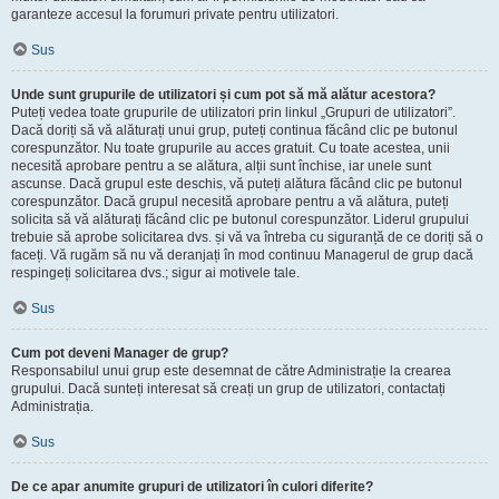
garanteze accesul la forumuri private pentru utilizatori.
Sus
Unde sunt grupurile de utilizatori și cum pot să mă alătur acestora?
Puteți vedea toate grupurile de utilizatori prin linkul „Grupuri de utilizatori”.
Dacă doriți să vă alăturați unui grup, puteți continua făcând clic pe butonul
corespunzător. Nu toate grupurile au acces gratuit. Cu toate acestea, unii
necesită aprobare pentru a se alătura, alții sunt închise, iar unele sunt
ascunse. Dacă grupul este deschis, vă puteți alătura făcând clic pe butonul
corespunzător. Dacă grupul necesită aprobare pentru a vă alătura, puteți
solicita să vă alăturați făcând clic pe butonul corespunzător. Liderul grupului
trebuie să aprobe solicitarea dvs. și vă va întreba cu siguranță de ce doriți să o
faceți. Vă rugăm să nu vă deranjați în mod continuu Managerul de grup dacă
respingeți solicitarea dvs.; sigur ai motivele tale.
Sus
Cum pot deveni Manager de grup?
Responsabilul unui grup este desemnat de către Administrație la crearea
grupului. Dacă sunteți interesat să creați un grup de utilizatori, contactați
Administrația.
Sus
De ce apar anumite grupuri de utilizatori în culori diferite?