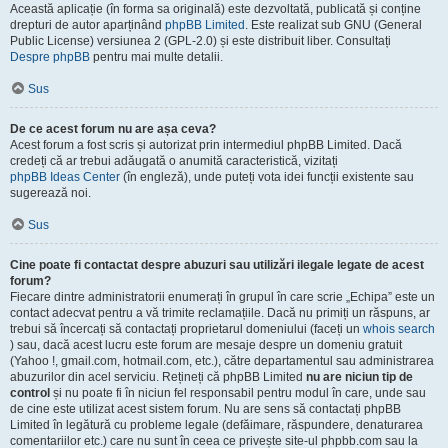
Această aplicație (în forma sa originală) este dezvoltată, publicată și conține
drepturi de autor aparținând
phpBB Limited
. Este realizat sub GNU (General
Public License) versiunea 2 (GPL-2.0) și este distribuit liber. Consultați
Despre phpBB
pentru mai multe detalii.
Sus
De ce acest forum nu are așa ceva?
Acest forum a fost scris și autorizat prin intermediul phpBB Limited. Dacă
credeți că ar trebui adăugată o anumită caracteristică, vizitați
phpBB Ideas Center
(în engleză), unde puteți vota idei funcții existente sau
sugerează noi.
Sus
Cine poate fi contactat despre abuzuri sau utilizări ilegale legate de acest
forum?
Fiecare dintre administratorii enumerați în grupul în care scrie „Echipa” este un
contact adecvat pentru a vă trimite reclamațiile. Dacă nu primiți un răspuns, ar
trebui să încercați să contactați proprietarul domeniului (faceți un
whois search
) sau, dacă acest lucru este forum are mesaje despre un domeniu gratuit
(Yahoo !, gmail.com, hotmail.com, etc.), către departamentul sau administrarea
abuzurilor din acel serviciu. Rețineți că phpBB Limited
nu are niciun tip de
control
și nu poate fi în niciun fel responsabil pentru modul în care, unde sau
de cine este utilizat acest sistem forum. Nu are sens să contactați phpBB
Limited în legătură cu probleme legale (defăimare, răspundere, denaturarea
comentariilor etc.) care nu sunt în ceea ce privește site-ul phpbb.com sau la