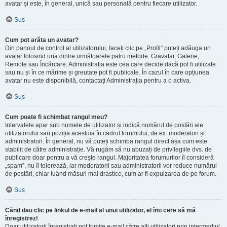
avatar și este, în general, unică sau personală pentru fiecare utilizator.
Sus
Cum pot arăta un avatar?
Din panoul de control al utilizatorului, faceți clic pe „Profil” puteți adăuga un
avatar folosind una dintre următoarele patru metode: Gravatar, Galerie,
Remote sau Încărcare. Administrația este cea care decide dacă pot fi utilizate
sau nu și în ce mărime și greutate pot fi publicate. În cazul în care opțiunea
avatar nu este disponibilă, contactați Administrația pentru a o activa.
Sus
Cum poate fi schimbat rangul meu?
Intervalele apar sub numele de utilizator și indică numărul de postări ale
utilizatorului sau poziția acestuia în cadrul forumului, de ex. moderatori și
administratori. În general, nu vă puteți schimba rangul direct așa cum este
stabilit de către administrație. Vă rugăm să nu abuzați de privilegiile dvs. de
publicare doar pentru a vă crește rangul. Majoritatea forumurilor îl consideră
„spam”, nu îl tolerează, iar moderatorii sau administratorii vor reduce numărul
de postări, chiar luând măsuri mai drastice, cum ar fi expulzarea de pe forum.
Sus
Când dau clic pe linkul de e-mail al unui utilizator, el îmi cere să mă
înregistrez!
Doar utilizatorii înregistrați pot trimite e-mail către alți utilizatori prin intermediul