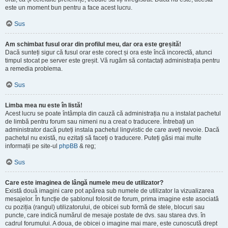
este un moment bun pentru a face acest lucru.
Sus
Am schimbat fusul orar din profilul meu, dar ora este greșită!
Dacă sunteți sigur că fusul orar este corect și ora este încă incorectă, atunci
timpul stocat pe server este greșit. Vă rugăm să contactați administrația pentru
a remedia problema.
Sus
Limba mea nu este în listă!
Acest lucru se poate întâmpla din cauză că administrația nu a instalat pachetul
de limbă pentru forum sau nimeni nu a creat o traducere. Întrebați un
administrator dacă puteți instala pachetul lingvistic de care aveți nevoie. Dacă
pachetul nu există, nu ezitați să faceți o traducere. Puteți găsi mai multe
informații pe site-ul
phpBB
& reg;
Sus
Care este imaginea de lângă numele meu de utilizator?
Există două imagini care pot apărea sub numele de utilizator la vizualizarea
mesajelor. În funcție de șablonul folosit de forum, prima imagine este asociată
cu poziția (rangul) utilizatorului, de obicei sub formă de stele, blocuri sau
puncte, care indică numărul de mesaje postate de dvs. sau starea dvs. în
cadrul forumului. A doua, de obicei o imagine mai mare, este cunoscută drept