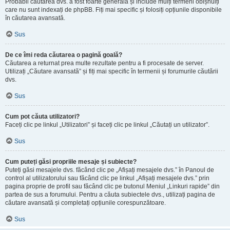
Probabil căutarea dvs. a fost foarte generală și include mulți termeni obișnuiți
care nu sunt indexați de phpBB. Fiți mai specific și folosiți opțiunile disponibile
în căutarea avansată.
Sus
De ce îmi reda căutarea o pagină goală?
Căutarea a returnat prea multe rezultate pentru a fi procesate de server.
Utilizați „Căutare avansată” și fiți mai specific în termenii și forumurile căutării
dvs.
Sus
Cum pot căuta utilizatori?
Faceți clic pe linkul „Utilizatori” și faceți clic pe linkul „Căutați un utilizator”.
Sus
Cum puteți găsi propriile mesaje și subiecte?
Puteți găsi mesajele dvs. făcând clic pe „Afișați mesajele dvs.” în Panoul de
control al utilizatorului sau făcând clic pe linkul „Afișați mesajele dvs.” prin
pagina proprie de profil sau făcând clic pe butonul Meniul „Linkuri rapide” din
partea de sus a forumului. Pentru a căuta subiectele dvs., utilizați pagina de
căutare avansată și completați opțiunile corespunzătoare.
Sus