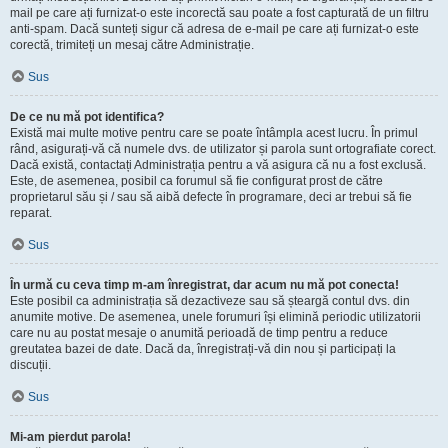
mail pe care ați furnizat-o este incorectă sau poate a fost capturată de un filtru
anti-spam. Dacă sunteți sigur că adresa de e-mail pe care ați furnizat-o este
corectă, trimiteți un mesaj către Administrație.
Sus
De ce nu mă pot identifica?
Există mai multe motive pentru care se poate întâmpla acest lucru. În primul
rând, asigurați-vă că numele dvs. de utilizator și parola sunt ortografiate corect.
Dacă există, contactați Administrația pentru a vă asigura că nu a fost exclusă.
Este, de asemenea, posibil ca forumul să fie configurat prost de către
proprietarul său și / sau să aibă defecte în programare, deci ar trebui să fie
reparat.
Sus
În urmă cu ceva timp m-am înregistrat, dar acum nu mă pot conecta!
Este posibil ca administrația să dezactiveze sau să șteargă contul dvs. din
anumite motive. De asemenea, unele forumuri își elimină periodic utilizatorii
care nu au postat mesaje o anumită perioadă de timp pentru a reduce
greutatea bazei de date. Dacă da, înregistrați-vă din nou și participați la
discuții.
Sus
Mi-am pierdut parola!