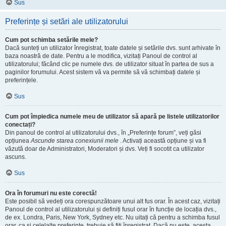
Sus
Preferințe și setări ale utilizatorului
Cum pot schimba setările mele?
Dacă sunteți un utilizator înregistrat, toate datele și setările dvs. sunt arhivate în
baza noastră de date. Pentru a le modifica, vizitați Panoul de control al
utilizatorului; făcând clic pe numele dvs. de utilizator situat în partea de sus a
paginilor forumului. Acest sistem vă va permite să vă schimbați datele și
preferințele.
Sus
Cum pot împiedica numele meu de utilizator să apară pe listele utilizatorilor
conectați?
Din panoul de control al utilizatorului dvs., în „Preferințe forum”, veți găsi
opțiunea
Ascunde starea conexiunii mele
. Activați această opțiune și va fi
văzută doar de Administratori, Moderatori și dvs. Veți fi socotit ca utilizator
ascuns.
Sus
Ora în forumuri nu este corectă!
Este posibil să vedeți ora corespunzătoare unui alt fus orar. În acest caz, vizitați
Panoul de control al utilizatorului și definiți fusul orar în funcție de locația dvs.,
de ex. Londra, Paris, New York, Sydney etc. Nu uitați că pentru a schimba fusul
orar, ca și celelalte preferințe, trebuie să fiți înregistrat. Dacă nu este, acesta