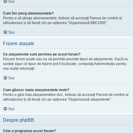
Sus
Cum îmi șterg abonamentele?
Pentru a vă șterge abonamentele, trebuie să accesați Panoul de control al
utilizatorului și să faceți clic pe opțiunea "Organizează BBCODE".
Sus
Fișiere atașate
Ce atașamente sunt permise pe acest forum?
Fiecare forum poate sau nu să permită anumite tipuri de atașamente. Dacă nu
sunteți sigur ce tipuri de fișiere pot fi încărcate, contactați Administrația pentru
mai multe informații.
Sus
Cum găsesc toate atașamentele mele?
Pentru a găsi lista atașamentelor dvs., trebuie să accesați Panoul de control al
utilizatorului și să faceți clic pe opțiunea "Organizează atașamente".
Sus
Despre phpBB
Cine a programat acest forum?