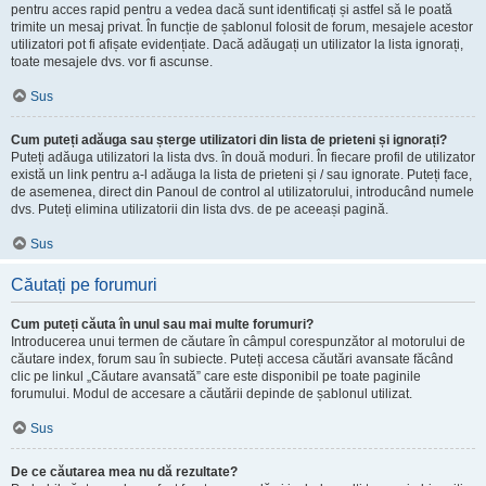
pentru acces rapid pentru a vedea dacă sunt identificați și astfel să le poată
trimite un mesaj privat. În funcție de șablonul folosit de forum, mesajele acestor
utilizatori pot fi afișate evidențiate. Dacă adăugați un utilizator la lista ignorați,
toate mesajele dvs. vor fi ascunse.
Sus
Cum puteți adăuga sau șterge utilizatori din lista de prieteni și ignorați?
Puteți adăuga utilizatori la lista dvs. în două moduri. În fiecare profil de utilizator
există un link pentru a-l adăuga la lista de prieteni și / sau ignorate. Puteți face,
de asemenea, direct din Panoul de control al utilizatorului, introducând numele
dvs. Puteți elimina utilizatorii din lista dvs. de pe aceeași pagină.
Sus
Căutați pe forumuri
Cum puteți căuta în unul sau mai multe forumuri?
Introducerea unui termen de căutare în câmpul corespunzător al motorului de
căutare index, forum sau în subiecte. Puteți accesa căutări avansate făcând
clic pe linkul „Căutare avansată” care este disponibil pe toate paginile
forumului. Modul de accesare a căutării depinde de șablonul utilizat.
Sus
De ce căutarea mea nu dă rezultate?