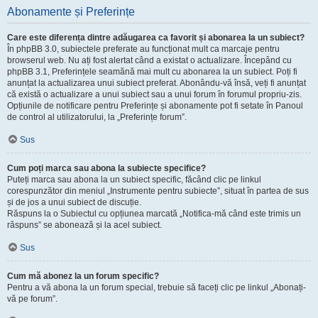
Abonamente și Preferințe
Care este diferența dintre adăugarea ca favorit și abonarea la un subiect?
În phpBB 3.0, subiectele preferate au funcționat mult ca marcaje pentru
browserul web. Nu ați fost alertat când a existat o actualizare. Începând cu
phpBB 3.1, Preferințele seamănă mai mult cu abonarea la un subiect. Poți fi
anunțat la actualizarea unui subiect preferat. Abonându-vă însă, veți fi anunțat
că există o actualizare a unui subiect sau a unui forum în forumul propriu-zis.
Opțiunile de notificare pentru Preferințe și abonamente pot fi setate în Panoul
de control al utilizatorului, la „Preferințe forum”.
Sus
Cum poți marca sau abona la subiecte specifice?
Puteți marca sau abona la un subiect specific, făcând clic pe linkul
corespunzător din meniul „Instrumente pentru subiecte”, situat în partea de sus
și de jos a unui subiect de discuție.
Răspuns la o Subiectul cu opțiunea marcată „Notifica-mă când este trimis un
răspuns” se abonează și la acel subiect.
Sus
Cum mă abonez la un forum specific?
Pentru a vă abona la un forum special, trebuie să faceți clic pe linkul „Abonați-
vă pe forum”.