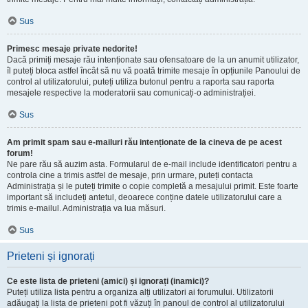
Sus
Primesc mesaje private nedorite!
Dacă primiți mesaje rău intenționate sau ofensatoare de la un anumit utilizator,
îl puteți bloca astfel încât să nu vă poată trimite mesaje în opțiunile Panoului de
control al utilizatorului, puteți utiliza butonul pentru a raporta sau raporta
mesajele respective la moderatorii sau comunicați-o administrației.
Sus
Am primit spam sau e-mailuri rău intenționate de la cineva de pe acest
forum!
Ne pare rău să auzim asta. Formularul de e-mail include identificatori pentru a
controla cine a trimis astfel de mesaje, prin urmare, puteți contacta
Administrația și le puteți trimite o copie completă a mesajului primit. Este foarte
important să includeți antetul, deoarece conține datele utilizatorului care a
trimis e-mailul. Administrația va lua măsuri.
Sus
Prieteni și ignorați
Ce este lista de prieteni (amici) și ignorați (inamici)?
Puteți utiliza lista pentru a organiza alți utilizatori ai forumului. Utilizatorii
adăugați la lista de prieteni pot fi văzuți în panoul de control al utilizatorului