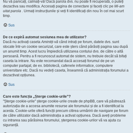
Nu vă panicați, calmați-vă! Dacă parola dvs. nu poate fi recuperată, o puteți
dezactiva sau modifica. Accesați pagina de conectare și faceți clic pe
Mi-am
uitat parola
. Urmați instrucțiunile și veți fi identificați din nou în cel mai scurt
timp.
Sus
De ce expiră automat sesiunea mea de utilizator?
Dacă nu activați caseta
Amintiți-vă
când intrați pe forum, datele dvs. sunt
stocate într-un cookie securizat, care este șters când părăsiți pagina sau după
un anumit timp. Acest lucru împiedică utilizarea contului dvs. de către o altă
persoană. Pentru a fi recunoscut automat de sistem, nu trebuie decât să bifați
caseta la intrare. Nu este recomandat dacă accesați forumul de pe un
computer partajat, de ex. bibliotecă, cafenele informatice, computere
universitare etc. Dacă nu vedeți caseta, înseamnă că administrația forumului a
dezactivat opțiunea.
Sus
Care este funcția „Șterge cookie-urile”?
"Șterge cookie-urile" șterge cookie-urile create de phpBB, care vă păstrează
autorizația de a accesa anumite resurse ale forumului și de a fi identificat la
acesta. Cookie-urile oferă funcții precum citirea urmăririi de navigare pe forum
de către utilizator dacă administrația a activat opțiunea. Dacă aveți probleme
cu intrarea sau părăsirea forumului, ștergerea cookie-urilor vă va ajuta cu
siguranță.