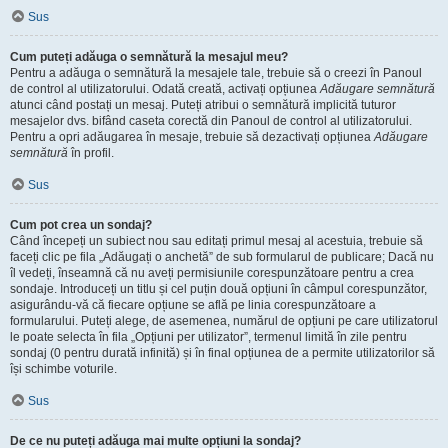
Sus
Cum puteți adăuga o semnătură la mesajul meu?
Pentru a adăuga o semnătură la mesajele tale, trebuie să o creezi în Panoul
de control al utilizatorului. Odată creată, activați opțiunea
Adăugare semnătură
atunci când postați un mesaj. Puteți atribui o semnătură implicită tuturor
mesajelor dvs. bifând caseta corectă din Panoul de control al utilizatorului.
Pentru a opri adăugarea în mesaje, trebuie să dezactivați opțiunea
Adăugare
semnătură
în profil.
Sus
Cum pot crea un sondaj?
Când începeți un subiect nou sau editați primul mesaj al acestuia, trebuie să
faceți clic pe fila „Adăugați o anchetă” de sub formularul de publicare; Dacă nu
îl vedeți, înseamnă că nu aveți permisiunile corespunzătoare pentru a crea
sondaje. Introduceți un titlu și cel puțin două opțiuni în câmpul corespunzător,
asigurându-vă că fiecare opțiune se află pe linia corespunzătoare a
formularului. Puteți alege, de asemenea, numărul de opțiuni pe care utilizatorul
le poate selecta în fila „Opțiuni per utilizator”, termenul limită în zile pentru
sondaj (0 pentru durată infinită) și în final opțiunea de a permite utilizatorilor să
își schimbe voturile.
Sus
De ce nu puteți adăuga mai multe opțiuni la sondaj?