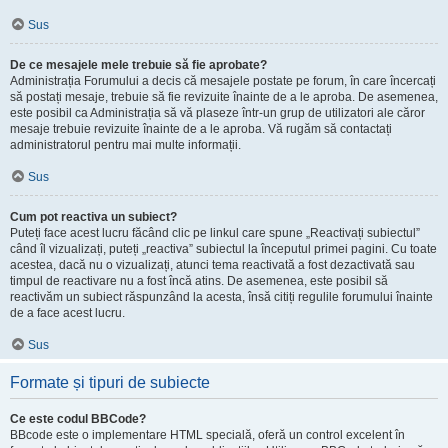
Sus
De ce mesajele mele trebuie să fie aprobate?
Administrația Forumului a decis că mesajele postate pe forum, în care încercați
să postați mesaje, trebuie să fie revizuite înainte de a le aproba. De asemenea,
este posibil ca Administrația să vă plaseze într-un grup de utilizatori ale căror
mesaje trebuie revizuite înainte de a le aproba. Vă rugăm să contactați
administratorul pentru mai multe informații.
Sus
Cum pot reactiva un subiect?
Puteți face acest lucru făcând clic pe linkul care spune „Reactivați subiectul”
când îl vizualizați, puteți „reactiva” subiectul la începutul primei pagini. Cu toate
acestea, dacă nu o vizualizați, atunci tema reactivată a fost dezactivată sau
timpul de reactivare nu a fost încă atins. De asemenea, este posibil să
reactivăm un subiect răspunzând la acesta, însă citiți regulile forumului înainte
de a face acest lucru.
Sus
Formate și tipuri de subiecte
Ce este codul BBCode?
BBcode este o implementare HTML specială, oferă un control excelent în