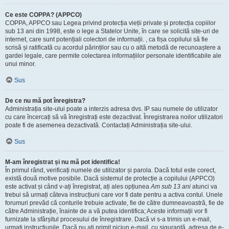
Ce este COPPA? (APPCO)
COPPA, APPCO sau Legea privind protecția vieții private și protecția copiilor
sub 13 ani din 1998, este o lege a Statelor Unite, în care se solicită site-uri de
internet, care sunt potențiali colectori de informații. , ca fișa copilului să fie
scrisă și ratificată cu acordul părinților sau cu o altă metodă de recunoaștere a
gardei legale, care permite colectarea informațiilor personale identificabile ale
unui minor.
Sus
De ce nu mă pot înregistra?
Administrația site-ului poate a interzis adresa dvs. IP sau numele de utilizator
cu care încercați să vă înregistrați este dezactivat. Înregistrarea noilor utilizatori
poate fi de asemenea dezactivată. Contactați Administrația site-ului.
Sus
M-am înregistrat și nu mă pot identifica!
În primul rând, verificați numele de utilizator și parola. Dacă totul este corect,
există două motive posibile. Dacă sistemul de protecție a copilului (APPCO)
este activat și când v-ați înregistrat, ați ales opțiunea
Am sub 13 ani
atunci va
trebui să urmați câteva instrucțiuni care vor fi date pentru a activa contul. Unele
forumuri prevăd că conturile trebuie activate, fie de către dumneavoastră, fie de
către Administrație, înainte de a vă putea identifica; Aceste informații vor fi
furnizate la sfârșitul procesului de înregistrare. Dacă vi s-a trimis un e-mail,
urmați instrucțiunile. Dacă nu ați primit niciun e-mail, cu siguranță, adresa de e-