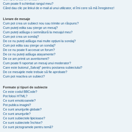
Cum poate fi schimbat rangul meu?
Când dau clic pe linkul de e-mail al unui utilizator, el îmi cere să mă înregistrez!
Livrare de mesaje
Cum pot crea un subiect nou sau trimite un răspuns?
Cum puteți edita sau șterge un mesaj?
Cum puteți adăuga o semnătură la mesajul meu?
Cum pot crea un sondaj?
De ce nu puteți adăuga mai multe opțiuni la sondaj?
Cum pot edita sau șterge un sondaj?
De ce nu poate fi accesat un forum?
De ce nu puteți adăuga atașamente?
De ce am primit un avertisment?
Cum poate fi raportat un mesaj unui moderator?
Care este butonul „Salvați” pentru postarea subiectului?
De ce mesajele mele trebuie să fie aprobate?
Cum pot reactiva un subiect?
Formate și tipuri de subiecte
Ce este codul BBCode?
Pot folosi HTML?
Ce sunt emoticoanele?
Pot publica imagini?
Ce sunt anunţurile globale?
Ce sunt anunţurile?
Ce sunt subiectele lipicioase?
Ce sunt subiectele închise?
Ce sunt pictogramele pentru temă?