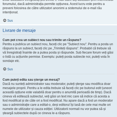
forumului, dacă administrația permite opțiunea. Acest lucru este pentru a
preveni folosirea de către utilizatori anonimi a sistemului de e-mail rău
intenționat.
Sus
Livrare de mesaje
Cum pot crea un subiect nou sau trimite un răspuns?
Pentru a publica un subiect nou, faceți clic pe "Subiect nou". Pentru a posta un
răspuns la un subiect, faceți clic pe „Trimiteți răspuns”. Probabil că trebuie să
vă înregistrați înainte de a putea posta și răspunde. Sub fiecare forum veți găsi
o listă cu acțiunile permise. Exemplu: puteți posta subiecte noi, puteți vota în
sondaje etc.
Sus
Cum puteți edita sau șterge un mesaj?
Dacă nu sunteți administrator sau moderator, puteți șterge sau modifica doar
mesajele proprii. Pentru a le edita trebuie să faceți clic pe butonul
edit
(uneori
această opțiune este valabilă doar pentru o anumită perioadă de timp). Dacă
cineva vă editează subiectul, veți găsi un text mic care să indice că acesta a
fost modificat și de câte ori a fost modificat. Nu apare dacă a fost un moderator
sau o administrație care a editat-o, deși editorul își lasă de cele mai multe ori
numele de utilizator și cauza ediției. Utilizatorii normali nu vor putea să-și
șteargă subiectele după ce cineva le-a răspuns.