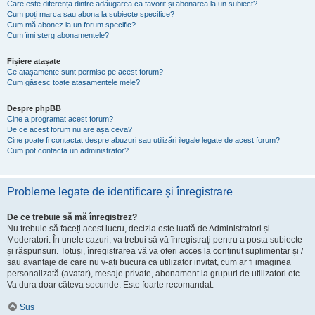
Care este diferența dintre adăugarea ca favorit și abonarea la un subiect?
Cum poți marca sau abona la subiecte specifice?
Cum mă abonez la un forum specific?
Cum îmi șterg abonamentele?
Fișiere atașate
Ce atașamente sunt permise pe acest forum?
Cum găsesc toate atașamentele mele?
Despre phpBB
Cine a programat acest forum?
De ce acest forum nu are așa ceva?
Cine poate fi contactat despre abuzuri sau utilizări ilegale legate de acest forum?
Cum pot contacta un administrator?
Probleme legate de identificare și înregistrare
De ce trebuie să mă înregistrez?
Nu trebuie să faceți acest lucru, decizia este luată de Administratori și
Moderatori. În unele cazuri, va trebui să vă înregistrați pentru a posta subiecte
și răspunsuri. Totuși, înregistrarea vă va oferi acces la conținut suplimentar și /
sau avantaje de care nu v-ați bucura ca utilizator invitat, cum ar fi imaginea
personalizată (avatar), mesaje private, abonament la grupuri de utilizatori etc.
Va dura doar câteva secunde. Este foarte recomandat.
Sus