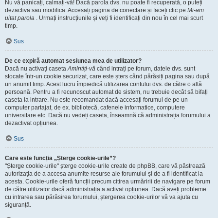
Nu vă panicați, calmați-vă! Dacă parola dvs. nu poate fi recuperată, o puteți
dezactiva sau modifica. Accesați pagina de conectare și faceți clic pe
Mi-am
uitat parola
. Urmați instrucțiunile și veți fi identificați din nou în cel mai scurt
timp.
Sus
De ce expiră automat sesiunea mea de utilizator?
Dacă nu activați caseta
Amintiți-vă
când intrați pe forum, datele dvs. sunt
stocate într-un cookie securizat, care este șters când părăsiți pagina sau după
un anumit timp. Acest lucru împiedică utilizarea contului dvs. de către o altă
persoană. Pentru a fi recunoscut automat de sistem, nu trebuie decât să bifați
caseta la intrare. Nu este recomandat dacă accesați forumul de pe un
computer partajat, de ex. bibliotecă, cafenele informatice, computere
universitare etc. Dacă nu vedeți caseta, înseamnă că administrația forumului a
dezactivat opțiunea.
Sus
Care este funcția „Șterge cookie-urile”?
"Șterge cookie-urile" șterge cookie-urile create de phpBB, care vă păstrează
autorizația de a accesa anumite resurse ale forumului și de a fi identificat la
acesta. Cookie-urile oferă funcții precum citirea urmăririi de navigare pe forum
de către utilizator dacă administrația a activat opțiunea. Dacă aveți probleme
cu intrarea sau părăsirea forumului, ștergerea cookie-urilor vă va ajuta cu
siguranță.