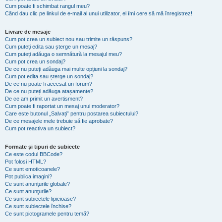
Cum poate fi schimbat rangul meu?
Când dau clic pe linkul de e-mail al unui utilizator, el îmi cere să mă înregistrez!
Livrare de mesaje
Cum pot crea un subiect nou sau trimite un răspuns?
Cum puteți edita sau șterge un mesaj?
Cum puteți adăuga o semnătură la mesajul meu?
Cum pot crea un sondaj?
De ce nu puteți adăuga mai multe opțiuni la sondaj?
Cum pot edita sau șterge un sondaj?
De ce nu poate fi accesat un forum?
De ce nu puteți adăuga atașamente?
De ce am primit un avertisment?
Cum poate fi raportat un mesaj unui moderator?
Care este butonul „Salvați” pentru postarea subiectului?
De ce mesajele mele trebuie să fie aprobate?
Cum pot reactiva un subiect?
Formate și tipuri de subiecte
Ce este codul BBCode?
Pot folosi HTML?
Ce sunt emoticoanele?
Pot publica imagini?
Ce sunt anunţurile globale?
Ce sunt anunţurile?
Ce sunt subiectele lipicioase?
Ce sunt subiectele închise?
Ce sunt pictogramele pentru temă?