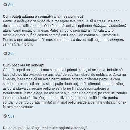
Sus
Cum puteți adăuga o semnătură la mesajul meu?
Pentru a adăuga o semnătură la mesajele tale, trebuie să o creezi în Panoul
de control al utilizatorului. Odată creată, activați opțiunea
Adăugare semnătură
atunci când postați un mesaj. Puteți atribui o semnătură implicită tuturor
mesajelor dvs. bifând caseta corectă din Panoul de control al utilizatorului.
Pentru a opri adăugarea în mesaje, trebuie să dezactivați opțiunea
Adăugare
semnătură
în profil.
Sus
Cum pot crea un sondaj?
Când începeți un subiect nou sau editați primul mesaj al acestuia, trebuie să
faceți clic pe fila „Adăugați o anchetă” de sub formularul de publicare; Dacă nu
îl vedeți, înseamnă că nu aveți permisiunile corespunzătoare pentru a crea
sondaje. Introduceți un titlu și cel puțin două opțiuni în câmpul corespunzător,
asigurându-vă că fiecare opțiune se află pe linia corespunzătoare a
formularului. Puteți alege, de asemenea, numărul de opțiuni pe care utilizatorul
le poate selecta în fila „Opțiuni per utilizator”, termenul limită în zile pentru
sondaj (0 pentru durată infinită) și în final opțiunea de a permite utilizatorilor să
își schimbe voturile.
Sus
De ce nu puteți adăuga mai multe opțiuni la sondaj?