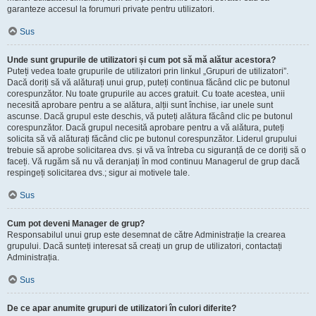
garanteze accesul la forumuri private pentru utilizatori.
Sus
Unde sunt grupurile de utilizatori și cum pot să mă alătur acestora?
Puteți vedea toate grupurile de utilizatori prin linkul „Grupuri de utilizatori”.
Dacă doriți să vă alăturați unui grup, puteți continua făcând clic pe butonul
corespunzător. Nu toate grupurile au acces gratuit. Cu toate acestea, unii
necesită aprobare pentru a se alătura, alții sunt închise, iar unele sunt
ascunse. Dacă grupul este deschis, vă puteți alătura făcând clic pe butonul
corespunzător. Dacă grupul necesită aprobare pentru a vă alătura, puteți
solicita să vă alăturați făcând clic pe butonul corespunzător. Liderul grupului
trebuie să aprobe solicitarea dvs. și vă va întreba cu siguranță de ce doriți să o
faceți. Vă rugăm să nu vă deranjați în mod continuu Managerul de grup dacă
respingeți solicitarea dvs.; sigur ai motivele tale.
Sus
Cum pot deveni Manager de grup?
Responsabilul unui grup este desemnat de către Administrație la crearea
grupului. Dacă sunteți interesat să creați un grup de utilizatori, contactați
Administrația.
Sus
De ce apar anumite grupuri de utilizatori în culori diferite?