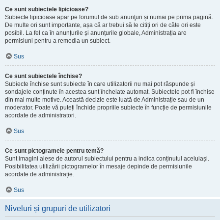
Ce sunt subiectele lipicioase?
Subiecte lipicioase apar pe forumul de sub anunţuri și numai pe prima pagină.
De multe ori sunt importante, așa că ar trebui să le citiți ori de câte ori este
posibil. La fel ca în anunțurile și anunțurile globale, Administrația are
permisiuni pentru a remedia un subiect.
Sus
Ce sunt subiectele închise?
Subiecte închise sunt subiecte în care utilizatorii nu mai pot răspunde și
sondajele conținute în acestea sunt încheiate automat. Subiectele pot fi închise
din mai multe motive. Această decizie este luată de Administrație sau de un
moderator. Poate vă puteți închide propriile subiecte în funcție de permisiunile
acordate de administratori.
Sus
Ce sunt pictogramele pentru temă?
Sunt imagini alese de autorul subiectului pentru a indica conținutul aceluiași.
Posibilitatea utilizării pictogramelor în mesaje depinde de permisiunile
acordate de administrație.
Sus
Niveluri și grupuri de utilizatori