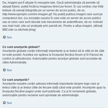
Da, imagini pot fi afișate în mesajele tale. Dacă administrația vă permite să
atașați fișiere, puteți încărca imaginea direct pe forum. În caz contrar, mai întâi
trebuie să salvați fotografia pe un server de acces public, de ex.
http://www.ejemplo.com/mi-imagen.gif. Nu puteți publica imagini care sunt pe
computerul dvs. (cu excepția cazului în care este un server de acces public)
sau al celor care sunt stocate sub mecanisme de autentificare, de ex. hotmail
sau mail mail, site-uri protejate prin parolă etc. Pentru a afișa imagini, utilizați
BBCode cu eticheta [img].
Sus
Ce sunt anunţurile globale?
Anunțurile globale conțin informații importante și ar trebui să le citiți ori de câte
ori este posibil. Acestea vor apărea la începutul fiecărui forum și în Panoul de
control al utilizatorului. Autorizațiile pentru anunțuri globale sunt acordate de
către Administrație.
Sus
Ce sunt anunţurile?
Anunțurile noastre conțin adesea informații importante despre lege care ar
trebui citite și ar trebui citite de fiecare dată când este posibil. Anunțurile apar la
începutul fiecărei pagini unde sunt publicate. Ca și în reclamele globale,
autorizațiile pentru reclame sunt aprobate de administraţie.
Sus