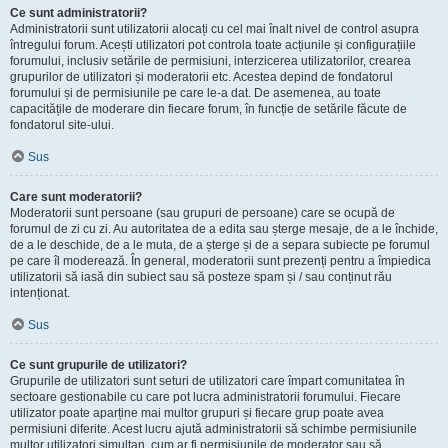
Ce sunt administratorii?
Administratorii sunt utilizatorii alocați cu cel mai înalt nivel de control asupra
întregului forum. Acești utilizatori pot controla toate acțiunile și configurațiile
forumului, inclusiv setările de permisiuni, interzicerea utilizatorilor, crearea
grupurilor de utilizatori și moderatorii etc. Acestea depind de fondatorul
forumului și de permisiunile pe care le-a dat. De asemenea, au toate
capacitățile de moderare din fiecare forum, în funcție de setările făcute de
fondatorul site-ului.
Sus
Care sunt moderatorii?
Moderatorii sunt persoane (sau grupuri de persoane) care se ocupă de
forumul de zi cu zi. Au autoritatea de a edita sau șterge mesaje, de a le închide,
de a le deschide, de a le muta, de a șterge și de a separa subiecte pe forumul
pe care îl moderează. În general, moderatorii sunt prezenți pentru a împiedica
utilizatorii să iasă din subiect sau să posteze spam și / sau conținut rău
intenționat.
Sus
Ce sunt grupurile de utilizatori?
Grupurile de utilizatori sunt seturi de utilizatori care împart comunitatea în
sectoare gestionabile cu care pot lucra administratorii forumului. Fiecare
utilizator poate aparține mai multor grupuri și fiecare grup poate avea
permisiuni diferite. Acest lucru ajută administratorii să schimbe permisiunile
multor utilizatori simultan, cum ar fi permisiunile de moderator sau să