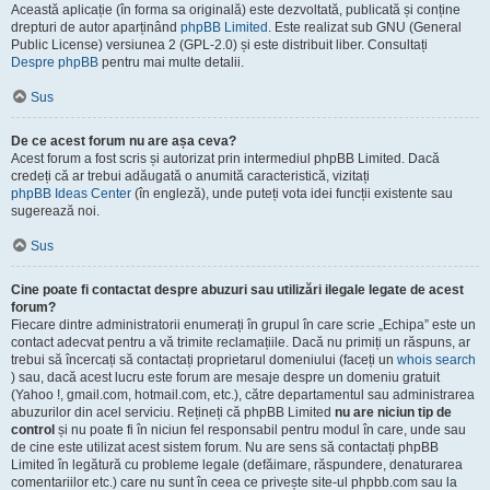
Această aplicație (în forma sa originală) este dezvoltată, publicată și conține
drepturi de autor aparținând
phpBB Limited
. Este realizat sub GNU (General
Public License) versiunea 2 (GPL-2.0) și este distribuit liber. Consultați
Despre phpBB
pentru mai multe detalii.
Sus
De ce acest forum nu are așa ceva?
Acest forum a fost scris și autorizat prin intermediul phpBB Limited. Dacă
credeți că ar trebui adăugată o anumită caracteristică, vizitați
phpBB Ideas Center
(în engleză), unde puteți vota idei funcții existente sau
sugerează noi.
Sus
Cine poate fi contactat despre abuzuri sau utilizări ilegale legate de acest
forum?
Fiecare dintre administratorii enumerați în grupul în care scrie „Echipa” este un
contact adecvat pentru a vă trimite reclamațiile. Dacă nu primiți un răspuns, ar
trebui să încercați să contactați proprietarul domeniului (faceți un
whois search
) sau, dacă acest lucru este forum are mesaje despre un domeniu gratuit
(Yahoo !, gmail.com, hotmail.com, etc.), către departamentul sau administrarea
abuzurilor din acel serviciu. Rețineți că phpBB Limited
nu are niciun tip de
control
și nu poate fi în niciun fel responsabil pentru modul în care, unde sau
de cine este utilizat acest sistem forum. Nu are sens să contactați phpBB
Limited în legătură cu probleme legale (defăimare, răspundere, denaturarea
comentariilor etc.) care nu sunt în ceea ce privește site-ul phpbb.com sau la