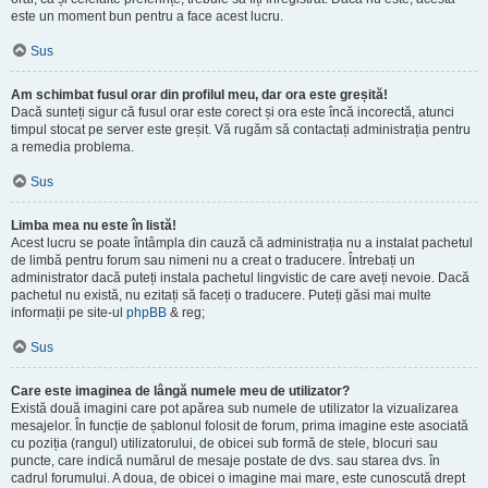
este un moment bun pentru a face acest lucru.
Sus
Am schimbat fusul orar din profilul meu, dar ora este greșită!
Dacă sunteți sigur că fusul orar este corect și ora este încă incorectă, atunci
timpul stocat pe server este greșit. Vă rugăm să contactați administrația pentru
a remedia problema.
Sus
Limba mea nu este în listă!
Acest lucru se poate întâmpla din cauză că administrația nu a instalat pachetul
de limbă pentru forum sau nimeni nu a creat o traducere. Întrebați un
administrator dacă puteți instala pachetul lingvistic de care aveți nevoie. Dacă
pachetul nu există, nu ezitați să faceți o traducere. Puteți găsi mai multe
informații pe site-ul
phpBB
& reg;
Sus
Care este imaginea de lângă numele meu de utilizator?
Există două imagini care pot apărea sub numele de utilizator la vizualizarea
mesajelor. În funcție de șablonul folosit de forum, prima imagine este asociată
cu poziția (rangul) utilizatorului, de obicei sub formă de stele, blocuri sau
puncte, care indică numărul de mesaje postate de dvs. sau starea dvs. în
cadrul forumului. A doua, de obicei o imagine mai mare, este cunoscută drept