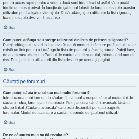
pentru acces rapid pentru a vedea dacă sunt identificați și astfel să le poată
trimite un mesaj privat. În funcție de șablonul folosit de forum, mesajele acestor
utilizatori pot fi afișate evidențiate. Dacă adăugați un utilizator la lista ignorați,
toate mesajele dvs. vor fi ascunse.
Sus
Cum puteți adăuga sau șterge utilizatori din lista de prieteni și ignorați?
Puteți adăuga utilizatori la lista dvs. în două moduri. În fiecare profil de utilizator
există un link pentru a-l adăuga la lista de prieteni și / sau ignorate. Puteți face,
de asemenea, direct din Panoul de control al utilizatorului, introducând numele
dvs. Puteți elimina utilizatorii din lista dvs. de pe aceeași pagină.
Sus
Căutați pe forumuri
Cum puteți căuta în unul sau mai multe forumuri?
Introducerea unui termen de căutare în câmpul corespunzător al motorului de
căutare index, forum sau în subiecte. Puteți accesa căutări avansate făcând
clic pe linkul „Căutare avansată” care este disponibil pe toate paginile
forumului. Modul de accesare a căutării depinde de șablonul utilizat.
Sus
De ce căutarea mea nu dă rezultate?