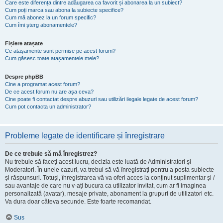
Care este diferența dintre adăugarea ca favorit și abonarea la un subiect?
Cum poți marca sau abona la subiecte specifice?
Cum mă abonez la un forum specific?
Cum îmi șterg abonamentele?
Fișiere atașate
Ce atașamente sunt permise pe acest forum?
Cum găsesc toate atașamentele mele?
Despre phpBB
Cine a programat acest forum?
De ce acest forum nu are așa ceva?
Cine poate fi contactat despre abuzuri sau utilizări ilegale legate de acest forum?
Cum pot contacta un administrator?
Probleme legate de identificare și înregistrare
De ce trebuie să mă înregistrez?
Nu trebuie să faceți acest lucru, decizia este luată de Administratori și
Moderatori. În unele cazuri, va trebui să vă înregistrați pentru a posta subiecte
și răspunsuri. Totuși, înregistrarea vă va oferi acces la conținut suplimentar și /
sau avantaje de care nu v-ați bucura ca utilizator invitat, cum ar fi imaginea
personalizată (avatar), mesaje private, abonament la grupuri de utilizatori etc.
Va dura doar câteva secunde. Este foarte recomandat.
Sus