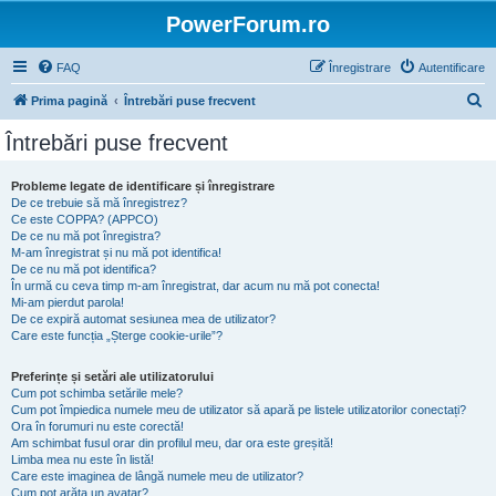
PowerForum.ro
FAQ
Înregistrare
Autentificare
C
Prima pagină
Întrebări puse frecvent
ă
Întrebări puse frecvent
u
t
Probleme legate de identificare și înregistrare
De ce trebuie să mă înregistrez?
a
Ce este COPPA? (APPCO)
r
De ce nu mă pot înregistra?
M-am înregistrat și nu mă pot identifica!
e
De ce nu mă pot identifica?
În urmă cu ceva timp m-am înregistrat, dar acum nu mă pot conecta!
Mi-am pierdut parola!
De ce expiră automat sesiunea mea de utilizator?
Care este funcția „Șterge cookie-urile”?
Preferințe și setări ale utilizatorului
Cum pot schimba setările mele?
Cum pot împiedica numele meu de utilizator să apară pe listele utilizatorilor conectați?
Ora în forumuri nu este corectă!
Am schimbat fusul orar din profilul meu, dar ora este greșită!
Limba mea nu este în listă!
Care este imaginea de lângă numele meu de utilizator?
Cum pot arăta un avatar?