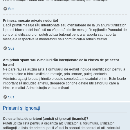
Sus
Primesc mesaje private nedorite!
Dacă primiți mesaje rău intenționate sau ofensatoare de la un anumit utilizator,
îl puteți bloca astfel încât să nu vă poată trimite mesaje în opțiunile Panoului de
control al utilizatorului, puteți utiliza butonul pentru a raporta sau raporta
mesajele respective la moderatorii sau comunicați-o administrației.
Sus
Am primit spam sau e-mailuri rău intenționate de la cineva de pe acest
forum!
Ne pare rău să auzim asta. Formularul de e-mail include identificatori pentru a
controla cine a trimis astfel de mesaje, prin urmare, puteți contacta
Administrația și le puteți trimite o copie completă a mesajului primit. Este foarte
important să includeți antetul, deoarece conține datele utilizatorului care a
trimis e-mailul. Administrația va lua măsuri.
Sus
Prieteni și ignorați
Ce este lista de prieteni (amici) și ignorați (inamici)?
Puteți utiliza lista pentru a organiza alți utilizatori ai forumului. Utilizatorii
adăugați la lista de prieteni pot fi văzuți în panoul de control al utilizatorului