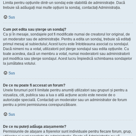
Limita pentru opțiunile dintr-un sondaj este stabilită de administrație. Dacă
trebuie să adăugați mai multe opțiuni la sondaj, contactați Administrația.
Sus
Cum pot edita sau șterge un sondaj?
Ca și în mesaje, sondajele pot fi modificate numai de creatorul lor original, de
un moderator sau de administrație. Pentru a edita un sondaj, trebuie să editați
primul mesaj al subiectului; Acest lucru este întotdeauna asociat cu sondajul.
Dacă nimeni nu a votat, utilizatorii pot șterge sondajul sau edita opțiunile. Cu
toate acestea, dacă un membru a votat, numai moderatorii sau administratorii
pot modifica sau șterge sondajul. Acest lucru împiedică schimbarea sondajelor
la jumătatea votului.
Sus
De ce nu poate fi accesat un forum?
Unele forumuri pot fi limitate pentru anumiți utilizatori sau grupuri și pentru a
vizualiza, citi, publica sau a lua o altă acțiune acolo este nevoie de o
autorizație specială. Contactați un moderator sau un administrator de forum
pentru a primi permisiunea corespunzătoare.
Sus
De ce nu puteți adăuga atașamente?
Permisiunile de atașare a fișierelor sunt individuale pentru fiecare forum, grup,