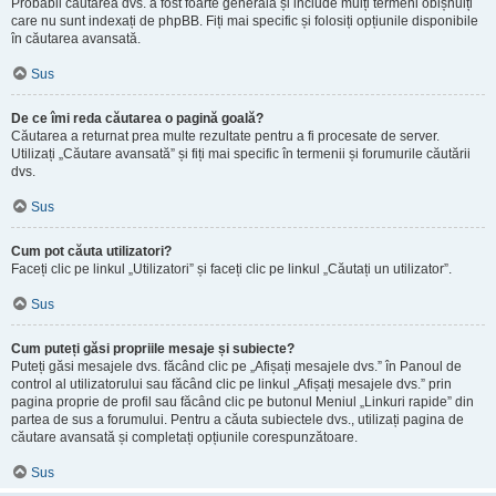
Probabil căutarea dvs. a fost foarte generală și include mulți termeni obișnuiți
care nu sunt indexați de phpBB. Fiți mai specific și folosiți opțiunile disponibile
în căutarea avansată.
Sus
De ce îmi reda căutarea o pagină goală?
Căutarea a returnat prea multe rezultate pentru a fi procesate de server.
Utilizați „Căutare avansată” și fiți mai specific în termenii și forumurile căutării
dvs.
Sus
Cum pot căuta utilizatori?
Faceți clic pe linkul „Utilizatori” și faceți clic pe linkul „Căutați un utilizator”.
Sus
Cum puteți găsi propriile mesaje și subiecte?
Puteți găsi mesajele dvs. făcând clic pe „Afișați mesajele dvs.” în Panoul de
control al utilizatorului sau făcând clic pe linkul „Afișați mesajele dvs.” prin
pagina proprie de profil sau făcând clic pe butonul Meniul „Linkuri rapide” din
partea de sus a forumului. Pentru a căuta subiectele dvs., utilizați pagina de
căutare avansată și completați opțiunile corespunzătoare.
Sus