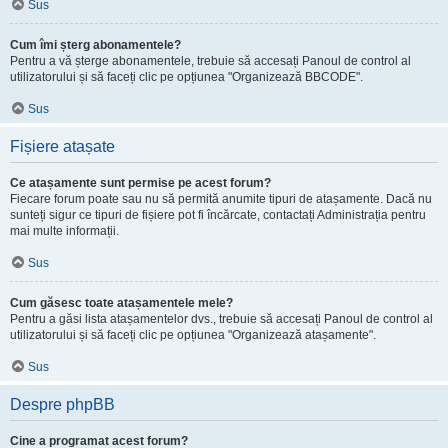
Sus
Cum îmi șterg abonamentele?
Pentru a vă șterge abonamentele, trebuie să accesați Panoul de control al
utilizatorului și să faceți clic pe opțiunea "Organizează BBCODE".
Sus
Fișiere atașate
Ce atașamente sunt permise pe acest forum?
Fiecare forum poate sau nu să permită anumite tipuri de atașamente. Dacă nu
sunteți sigur ce tipuri de fișiere pot fi încărcate, contactați Administrația pentru
mai multe informații.
Sus
Cum găsesc toate atașamentele mele?
Pentru a găsi lista atașamentelor dvs., trebuie să accesați Panoul de control al
utilizatorului și să faceți clic pe opțiunea "Organizează atașamente".
Sus
Despre phpBB
Cine a programat acest forum?