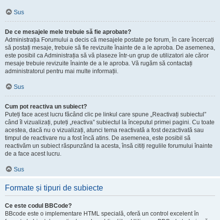
Sus
De ce mesajele mele trebuie să fie aprobate?
Administrația Forumului a decis că mesajele postate pe forum, în care încercați
să postați mesaje, trebuie să fie revizuite înainte de a le aproba. De asemenea,
este posibil ca Administrația să vă plaseze într-un grup de utilizatori ale căror
mesaje trebuie revizuite înainte de a le aproba. Vă rugăm să contactați
administratorul pentru mai multe informații.
Sus
Cum pot reactiva un subiect?
Puteți face acest lucru făcând clic pe linkul care spune „Reactivați subiectul”
când îl vizualizați, puteți „reactiva” subiectul la începutul primei pagini. Cu toate
acestea, dacă nu o vizualizați, atunci tema reactivată a fost dezactivată sau
timpul de reactivare nu a fost încă atins. De asemenea, este posibil să
reactivăm un subiect răspunzând la acesta, însă citiți regulile forumului înainte
de a face acest lucru.
Sus
Formate și tipuri de subiecte
Ce este codul BBCode?
BBcode este o implementare HTML specială, oferă un control excelent în