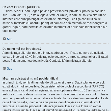
Ce este COPPA? (APPCO)
COPPA, APPCO sau Legea privind protecția vieții private și protecția copiilor
sub 13 ani din 1998, este o lege a Statelor Unite, în care se solicită site-uri de
internet, care sunt potențiali colectori de informații. , ca fișa copilului să fie
scrisă și ratificată cu acordul părinților sau cu o altă metodă de recunoaștere a
gardei legale, care permite colectarea informațiilor personale identificabile ale
unui minor.
Sus
De ce nu mă pot înregistra?
Administrația site-ului poate a interzis adresa dvs. IP sau numele de utilizator
cu care încercați să vă înregistrați este dezactivat. Înregistrarea noilor utilizatori
poate fi de asemenea dezactivată. Contactați Administrația site-ului.
Sus
M-am înregistrat și nu mă pot identifica!
În primul rând, verificați numele de utilizator și parola. Dacă totul este corect,
există două motive posibile. Dacă sistemul de protecție a copilului (APPCO)
este activat și când v-ați înregistrat, ați ales opțiunea
Am sub 13 ani
atunci va
trebui să urmați câteva instrucțiuni care vor fi date pentru a activa contul. Unele
forumuri prevăd că conturile trebuie activate, fie de către dumneavoastră, fie de
către Administrație, înainte de a vă putea identifica; Aceste informații vor fi
furnizate la sfârșitul procesului de înregistrare. Dacă vi s-a trimis un e-mail,
urmați instrucțiunile. Dacă nu ați primit niciun e-mail, cu siguranță, adresa de e-