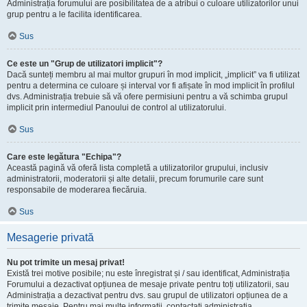
Administrația forumului are posibilitatea de a atribui o culoare utilizatorilor unui
grup pentru a le facilita identificarea.
Sus
Ce este un "Grup de utilizatori implicit"?
Dacă sunteți membru al mai multor grupuri în mod implicit, „implicit” va fi utilizat
pentru a determina ce culoare și interval vor fi afișate în mod implicit în profilul
dvs. Administrația trebuie să vă ofere permisiuni pentru a vă schimba grupul
implicit prin intermediul Panoului de control al utilizatorului.
Sus
Care este legătura "Echipa"?
Această pagină vă oferă lista completă a utilizatorilor grupului, inclusiv
administratorii, moderatorii și alte detalii, precum forumurile care sunt
responsabile de moderarea fiecăruia.
Sus
Mesagerie privată
Nu pot trimite un mesaj privat!
Există trei motive posibile; nu este înregistrat și / sau identificat, Administrația
Forumului a dezactivat opțiunea de mesaje private pentru toți utilizatorii, sau
Administrația a dezactivat pentru dvs. sau grupul de utilizatori opțiunea de a
trimite mesaje. Pentru mai multe informații, contactați administrația.