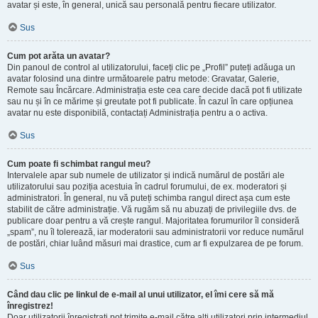
avatar și este, în general, unică sau personală pentru fiecare utilizator.
Sus
Cum pot arăta un avatar?
Din panoul de control al utilizatorului, faceți clic pe „Profil” puteți adăuga un
avatar folosind una dintre următoarele patru metode: Gravatar, Galerie,
Remote sau Încărcare. Administrația este cea care decide dacă pot fi utilizate
sau nu și în ce mărime și greutate pot fi publicate. În cazul în care opțiunea
avatar nu este disponibilă, contactați Administrația pentru a o activa.
Sus
Cum poate fi schimbat rangul meu?
Intervalele apar sub numele de utilizator și indică numărul de postări ale
utilizatorului sau poziția acestuia în cadrul forumului, de ex. moderatori și
administratori. În general, nu vă puteți schimba rangul direct așa cum este
stabilit de către administrație. Vă rugăm să nu abuzați de privilegiile dvs. de
publicare doar pentru a vă crește rangul. Majoritatea forumurilor îl consideră
„spam”, nu îl tolerează, iar moderatorii sau administratorii vor reduce numărul
de postări, chiar luând măsuri mai drastice, cum ar fi expulzarea de pe forum.
Sus
Când dau clic pe linkul de e-mail al unui utilizator, el îmi cere să mă
înregistrez!
Doar utilizatorii înregistrați pot trimite e-mail către alți utilizatori prin intermediul