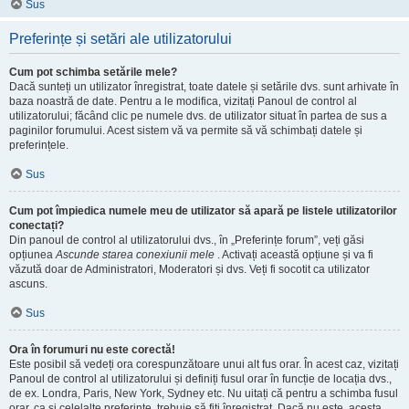
Sus
Preferințe și setări ale utilizatorului
Cum pot schimba setările mele?
Dacă sunteți un utilizator înregistrat, toate datele și setările dvs. sunt arhivate în
baza noastră de date. Pentru a le modifica, vizitați Panoul de control al
utilizatorului; făcând clic pe numele dvs. de utilizator situat în partea de sus a
paginilor forumului. Acest sistem vă va permite să vă schimbați datele și
preferințele.
Sus
Cum pot împiedica numele meu de utilizator să apară pe listele utilizatorilor
conectați?
Din panoul de control al utilizatorului dvs., în „Preferințe forum”, veți găsi
opțiunea
Ascunde starea conexiunii mele
. Activați această opțiune și va fi
văzută doar de Administratori, Moderatori și dvs. Veți fi socotit ca utilizator
ascuns.
Sus
Ora în forumuri nu este corectă!
Este posibil să vedeți ora corespunzătoare unui alt fus orar. În acest caz, vizitați
Panoul de control al utilizatorului și definiți fusul orar în funcție de locația dvs.,
de ex. Londra, Paris, New York, Sydney etc. Nu uitați că pentru a schimba fusul
orar, ca și celelalte preferințe, trebuie să fiți înregistrat. Dacă nu este, acesta