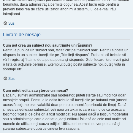
forumului, dacă administrația permite opțiunea. Acest lucru este pentru a
preveni folosirea de către utilizatori anonimi a sistemului de e-mail rău
intenționat.
Sus
Livrare de mesaje
Cum pot crea un subiect nou sau trimite un răspuns?
Pentru a publica un subiect nou, faceți clic pe "Subiect nou". Pentru a posta un
răspuns la un subiect, faceți clic pe „Trimiteți răspuns”. Probabil că trebuie să
vă înregistrați înainte de a putea posta și răspunde. Sub fiecare forum veți găsi
o listă cu acțiunile permise. Exemplu: puteți posta subiecte noi, puteți vota în
sondaje etc.
Sus
Cum puteți edita sau șterge un mesaj?
Dacă nu sunteți administrator sau moderator, puteți șterge sau modifica doar
mesajele proprii. Pentru a le edita trebuie să faceți clic pe butonul
edit
(uneori
această opțiune este valabilă doar pentru o anumită perioadă de timp). Dacă
cineva vă editează subiectul, veți găsi un text mic care să indice că acesta a
fost modificat și de câte ori a fost modificat. Nu apare dacă a fost un moderator
sau o administrație care a editat-o, deși editorul își lasă de cele mai multe ori
numele de utilizator și cauza ediției. Utilizatorii normali nu vor putea să-și
șteargă subiectele după ce cineva le-a răspuns.