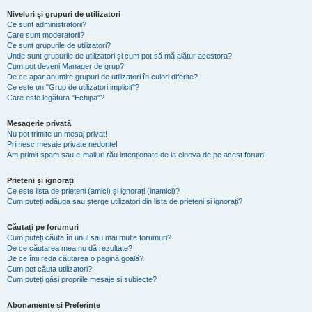
Niveluri și grupuri de utilizatori
Ce sunt administratorii?
Care sunt moderatorii?
Ce sunt grupurile de utilizatori?
Unde sunt grupurile de utilizatori și cum pot să mă alătur acestora?
Cum pot deveni Manager de grup?
De ce apar anumite grupuri de utilizatori în culori diferite?
Ce este un "Grup de utilizatori implicit"?
Care este legătura "Echipa"?
Mesagerie privată
Nu pot trimite un mesaj privat!
Primesc mesaje private nedorite!
Am primit spam sau e-mailuri rău intenționate de la cineva de pe acest forum!
Prieteni și ignorați
Ce este lista de prieteni (amici) și ignorați (inamici)?
Cum puteți adăuga sau șterge utilizatori din lista de prieteni și ignorați?
Căutați pe forumuri
Cum puteți căuta în unul sau mai multe forumuri?
De ce căutarea mea nu dă rezultate?
De ce îmi reda căutarea o pagină goală?
Cum pot căuta utilizatori?
Cum puteți găsi propriile mesaje și subiecte?
Abonamente și Preferințe