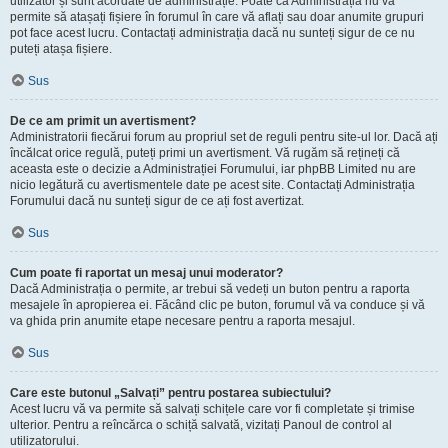
utilizator și sunt acordate de administrație. Poate că Administrația nu vă
permite să atașați fișiere în forumul în care vă aflați sau doar anumite grupuri
pot face acest lucru. Contactați administrația dacă nu sunteți sigur de ce nu
puteți atașa fișiere.
Sus
De ce am primit un avertisment?
Administratorii fiecărui forum au propriul set de reguli pentru site-ul lor. Dacă ați
încălcat orice regulă, puteți primi un avertisment. Vă rugăm să rețineți că
aceasta este o decizie a Administrației Forumului, iar phpBB Limited nu are
nicio legătură cu avertismentele date pe acest site. Contactați Administrația
Forumului dacă nu sunteți sigur de ce ați fost avertizat.
Sus
Cum poate fi raportat un mesaj unui moderator?
Dacă Administrația o permite, ar trebui să vedeți un buton pentru a raporta
mesajele în apropierea ei. Făcând clic pe buton, forumul vă va conduce și vă
va ghida prin anumite etape necesare pentru a raporta mesajul.
Sus
Care este butonul „Salvați” pentru postarea subiectului?
Acest lucru vă va permite să salvați schițele care vor fi completate și trimise
ulterior. Pentru a reîncărca o schiță salvată, vizitați Panoul de control al
utilizatorului.