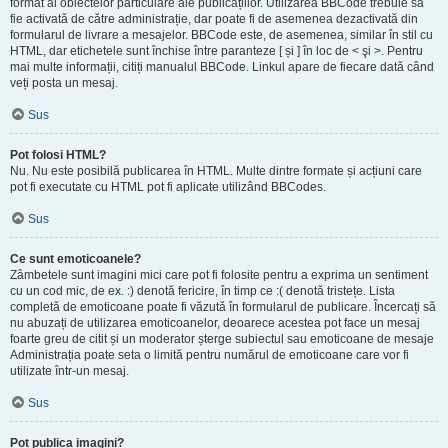
format al obiectelor particulare ale publicațiilor. Utilizarea BBCode trebuie să
fie activată de către administrație, dar poate fi de asemenea dezactivată din
formularul de livrare a mesajelor. BBCode este, de asemenea, similar în stil cu
HTML, dar etichetele sunt închise între paranteze [ și ] în loc de < şi >. Pentru
mai multe informații, citiți manualul BBCode. Linkul apare de fiecare dată când
veți posta un mesaj.
Sus
Pot folosi HTML?
Nu. Nu este posibilă publicarea în HTML. Multe dintre formate și acțiuni care
pot fi executate cu HTML pot fi aplicate utilizând BBCodes.
Sus
Ce sunt emoticoanele?
Zâmbetele sunt imagini mici care pot fi folosite pentru a exprima un sentiment
cu un cod mic, de ex. :) denotă fericire, în timp ce :( denotă tristețe. Lista
completă de emoticoane poate fi văzută în formularul de publicare. Încercați să
nu abuzați de utilizarea emoticoanelor, deoarece acestea pot face un mesaj
foarte greu de citit și un moderator șterge subiectul sau emoticoane de mesaje
Administrația poate seta o limită pentru numărul de emoticoane care vor fi
utilizate într-un mesaj.
Sus
Pot publica imagini?