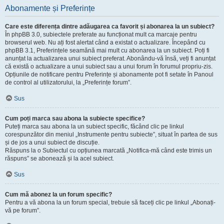
Abonamente și Preferințe
Care este diferența dintre adăugarea ca favorit și abonarea la un subiect?
În phpBB 3.0, subiectele preferate au funcționat mult ca marcaje pentru
browserul web. Nu ați fost alertat când a existat o actualizare. Începând cu
phpBB 3.1, Preferințele seamănă mai mult cu abonarea la un subiect. Poți fi
anunțat la actualizarea unui subiect preferat. Abonându-vă însă, veți fi anunțat
că există o actualizare a unui subiect sau a unui forum în forumul propriu-zis.
Opțiunile de notificare pentru Preferințe și abonamente pot fi setate în Panoul
de control al utilizatorului, la „Preferințe forum”.
Sus
Cum poți marca sau abona la subiecte specifice?
Puteți marca sau abona la un subiect specific, făcând clic pe linkul
corespunzător din meniul „Instrumente pentru subiecte”, situat în partea de sus
și de jos a unui subiect de discuție.
Răspuns la o Subiectul cu opțiunea marcată „Notifica-mă când este trimis un
răspuns” se abonează și la acel subiect.
Sus
Cum mă abonez la un forum specific?
Pentru a vă abona la un forum special, trebuie să faceți clic pe linkul „Abonați-
vă pe forum”.