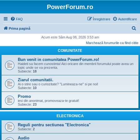
PowerForum.ro
FAQ
Înregistrare
Autentificare
C
Prima pagină
ă
Acum este Sâm Aug 08, 2026 3:53 am
Marchează forumurile ca fiind citite
u
COMUNITATE
t
a
Bun venit in comunitatea PowerForum.ro!
Haideti sa facem cunostinta! Aici oricare din membrii forumului poate avea un
r
topic unde se va prezenta.
Subiecte:
18
e
Ziarul comunitatii.
Ai o stire sau o curiozitate? "Lumineaza-ne" si pe noi!
Subiecte:
10
Promo
iesi din anonimat, promoveaza-te gratuit!
Subiecte:
23
ELECTRONICA
Reguli pentru sectiunea "Electronica"
Subiecte:
2
Audio