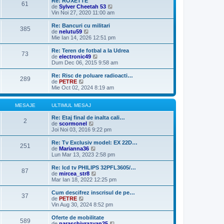
t
Re: ROXETTE
61
j
m
i
V
de
Sylver Cheetah 53
e
m
e
Vin Noi 27, 2020 11:00 am
s
u
z
a
l
i
Re: Bancuri cu militari
385
j
m
u
V
de
nelutu59
e
l
e
Mie Ian 14, 2026 12:51 pm
s
t
z
a
i
i
Re: Teren de fotbal a la Udrea
73
j
m
u
V
de
electronic49
u
l
e
Dum Dec 06, 2015 9:58 am
l
t
z
m
i
i
Re: Risc de poluare radioacti…
e
289
m
u
V
de
PETRE
s
u
l
e
Mie Oct 02, 2024 8:19 am
a
l
t
z
j
m
i
i
e
m
u
MESAJE
ULTIMUL MESAJ
s
u
l
a
l
t
Re: Etaj final de inalta cali…
2
j
m
i
V
de
scormonel
e
m
e
Joi Noi 03, 2016 9:22 pm
s
u
z
a
l
i
Re: Tv Exclusiv model: EX 22D…
251
j
m
u
V
de
Marianna36
e
l
e
Lun Mar 13, 2023 2:58 pm
s
t
z
a
i
i
Re: lcd tv PHILIPS 32PFL3605/…
87
j
m
u
V
de
mircea_str8
u
l
e
Mar Ian 18, 2022 12:25 pm
l
t
z
m
i
i
Cum descifrez inscrisul de pe…
e
37
m
u
V
de
PETRE
s
u
l
e
Vin Aug 30, 2024 8:52 pm
a
l
t
z
j
m
i
i
Oferte de mobilitate
e
589
m
u
V
de
paraschivrazvan25