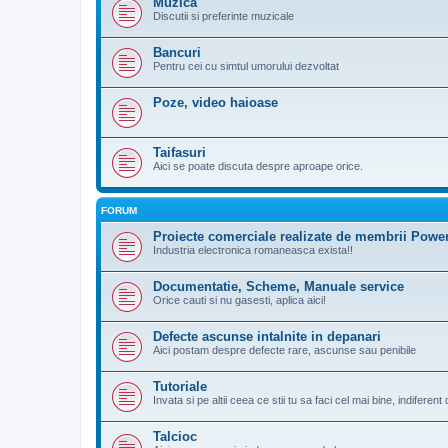
Muzica
Discutii si preferinte muzicale
Bancuri
Pentru cei cu simtul umorului dezvoltat
Poze, video haioase
Taifasuri
Aici se poate discuta despre aproape orice.
FORUM
Proiecte comerciale realizate de membrii Pow
Industria electronica romaneasca exista!!
Documentatie, Scheme, Manuale service
Orice cauti si nu gasesti, aplica aici!
Defecte ascunse intalnite in depanari
Aici postam despre defecte rare, ascunse sau penibile
Tutoriale
Invata si pe altii ceea ce stii tu sa faci cel mai bine, indiferen
Talcioc