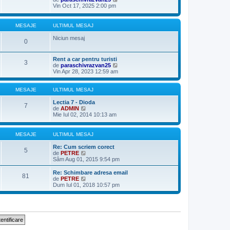
s
u
l
e
Vin Oct 17, 2025 2:00 pm
a
l
t
z
j
m
i
i
e
m
u
MESAJE
ULTIMUL MESAJ
s
u
l
a
l
t
Niciun mesaj
j
0
m
i
e
m
s
u
Rent a car pentru turisti
a
l
3
V
de
paraschivrazvan25
j
m
e
Vin Apr 28, 2023 12:59 am
e
z
s
i
a
u
MESAJE
ULTIMUL MESAJ
j
l
t
Lectia 7 - Dioda
7
V
i
de
ADMIN
e
m
Mie Iul 02, 2014 10:13 am
z
u
i
l
u
m
MESAJE
ULTIMUL MESAJ
l
e
t
s
Re: Cum scriem corect
5
i
a
V
de
PETRE
m
j
e
Sâm Aug 01, 2015 9:54 pm
u
z
l
i
Re: Schimbare adresa email
81
m
u
V
de
PETRE
e
l
e
Dum Iul 01, 2018 10:57 pm
s
t
z
a
i
i
j
m
u
u
l
l
t
m
i
e
m