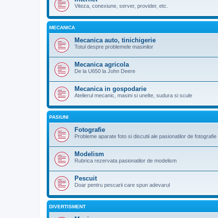
Viteza, conexiune, server, provider, etc.
MECANICA
Mecanica auto, tinichigerie
Totul despre problemele masinilor
Mecanica agricola
De la U650 la John Deere
Mecanica in gospodarie
Atelierul mecanic, masini si unelte, sudura si scule
PASIUNI
Fotografie
Probleme aparate foto si discutii ale pasionatilor de fotografie
Modelism
Rubrica rezervata pasionatilor de modelism
Pescuit
Doar pentru pescarii care spun adevarul
DIVERTISMENT