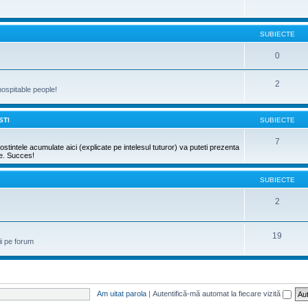
SUBIECTE
0
2
hospitable people!
STI
SUBIECTE
7
stintele acumulate aici (explicate pe intelesul tuturor) va puteti prezenta
re. Succes!
SUBIECTE
2
19
ii pe forum
Am uitat parola
|
Autentifică-mă automat la fiecare vizită