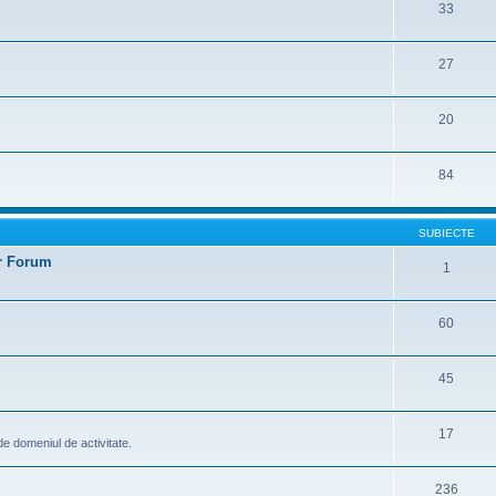
33
27
20
84
SUBIECTE
er Forum
1
60
45
17
t de domeniul de activitate.
236