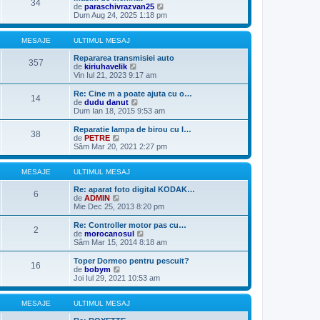
34
j
m
u
V
de
paraschivrazvan25
u
l
e
Dum Aug 24, 2025 1:18 pm
l
t
z
m
i
i
e
m
u
MESAJE
ULTIMUL MESAJ
s
u
l
a
l
t
Repararea transmisiei auto
357
j
m
V
i
de
kiriuhavelik
e
e
m
Vin Iul 21, 2023 9:17 am
s
z
u
a
i
l
Re: Cine m a poate ajuta cu o…
14
j
u
m
V
de
dudu danut
l
e
e
Dum Ian 18, 2015 9:53 am
t
s
z
i
a
i
Reparatie lampa de birou cu l…
38
m
j
u
V
de
PETRE
u
l
e
Sâm Mar 20, 2021 2:27 pm
l
t
z
m
i
i
e
m
u
MESAJE
ULTIMUL MESAJ
s
u
l
a
l
t
Re: aparat foto digital KODAK…
6
j
m
i
V
de
ADMIN
e
m
e
Mie Dec 25, 2013 8:20 pm
s
u
z
a
l
i
Re: Controller motor pas cu…
2
j
m
u
V
de
morocanosul
e
l
e
Sâm Mar 15, 2014 8:18 am
s
t
z
a
i
i
Toper Dormeo pentru pescuit?
16
j
m
u
V
de
bobym
u
l
e
Joi Iul 29, 2021 10:53 am
l
t
z
m
i
i
e
m
u
MESAJE
ULTIMUL MESAJ
s
u
l
a
l