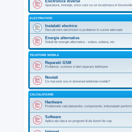
Electronice diverse
Aparatura, montaje, orice care nu se incadreaza in forumuril
ELECTRICITATE
Instalatii electrice
Discutii intre electricieni si probleme in curent alternativ
Energie alternativa
Solutii de energie alternativa - solara, eoliana, etc.
TELEFONIE MOBILA
Reparatii GSM
Probleme, scheme si idei reparare telefoane
Noutati
Ce mai este nou in domeniul telefoniei mobile?
CALCULATOARE
Hardware
Problemele calculatoarelor, componente, imbunatatiri perfor
Software
Aplica aici daca un program iti da dureri de cap
Internet