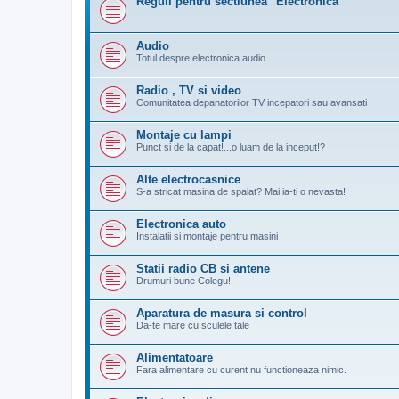
Reguli pentru sectiunea "Electronica"
Audio
Totul despre electronica audio
Radio , TV si video
Comunitatea depanatorilor TV incepatori sau avansati
Montaje cu lampi
Punct si de la capat!...o luam de la inceput!?
Alte electrocasnice
S-a stricat masina de spalat? Mai ia-ti o nevasta!
Electronica auto
Instalatii si montaje pentru masini
Statii radio CB si antene
Drumuri bune Colegu!
Aparatura de masura si control
Da-te mare cu sculele tale
Alimentatoare
Fara alimentare cu curent nu functioneaza nimic.