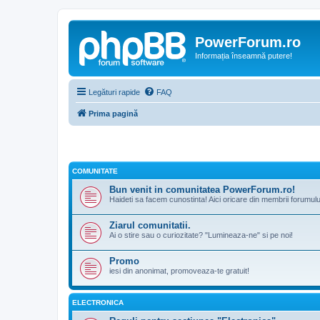
PowerForum.ro
Informația înseamnă putere!
Legături rapide
FAQ
Prima pagină
COMUNITATE
Bun venit in comunitatea PowerForum.ro!
Haideti sa facem cunostinta! Aici oricare din membrii forumul
Ziarul comunitatii.
Ai o stire sau o curiozitate? "Lumineaza-ne" si pe noi!
Promo
iesi din anonimat, promoveaza-te gratuit!
ELECTRONICA