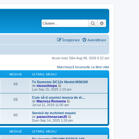
Căutare
Căutare avansată
Înregistrare
Autentificare
Acum este Sâm Aug 08, 2026 6:22 am
Marchează forumurile ca fiind citite
MESAJE
ULTIMUL MESAJ
Tv Domotec DC12v Model:MS6100
49
V
de
nicuschiopu
e
Lun Sep 15, 2025 1:10 pm
z
i
Cum să-ți ușurezi munca de el…
39
u
V
de
Macroza Romania
l
e
Joi Iul 11, 2019 11:00 am
t
z
i
i
Servicii de inchirieri masini
40
m
u
V
de
paraschivrazvan25
u
l
e
Dum Sep 14, 2025 1:26 pm
l
t
z
m
i
i
e
m
u
MESAJE
ULTIMUL MESAJ
s
u
l
a
l
t