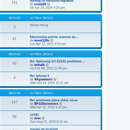
montaj cu tensiune reglabila
e
151
m
u
V
de
costy69
s
u
l
e
Vin Iun 14, 2024 9:26 pm
a
l
t
z
j
m
i
i
e
m
u
MESAJE
ULTIMUL MESAJ
s
u
l
a
l
t
Niciun mesaj
0
j
m
i
e
m
s
u
Electronica pentru sisteme so…
a
41
l
V
de
ionut120v
j
m
e
Lun Apr 12, 2021 9:54 pm
e
z
s
i
a
u
MESAJE
ULTIMUL MESAJ
j
l
t
Re: Samsung GT-E2222 probleme…
92
V
i
de
mihaib
e
m
Joi Feb 09, 2023 11:45 pm
z
u
i
l
Re: Iphone 5
4
u
m
V
de
Altgradauto
l
e
e
Sâm Noi 14, 2020 11:31 am
t
s
z
i
a
i
m
j
u
MESAJE
ULTIMUL MESAJ
u
l
l
t
Re: probleme placa video noua
147
m
i
V
de
BFGElectronics
e
m
e
Sâm Ian 12, 2019 4:19 pm
s
u
z
a
l
i
ch341
56
j
m
u
V
de
drec
e
l
e
Dum Aug 31, 2025 8:10 am
s
t
z
a
i
i
masini de inchiriat