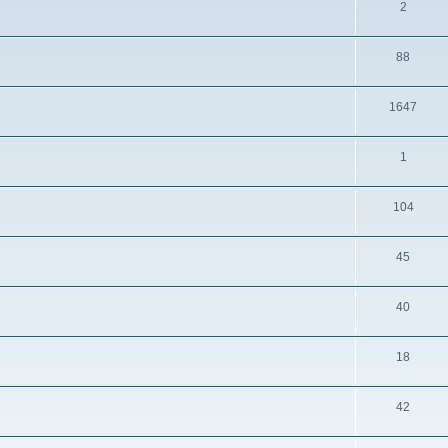
2
88
1647
1
104
45
40
18
42