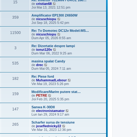
Re: Invertor TELWIN FORCE 168…
15
j
m
V
i
de
cristian68
e
e
m
Joi Mai 13, 2021 12:51 pm
s
z
u
a
i
l
Amplificator EP1300 2X650W
359
j
u
m
V
de
nicuschiopu
l
e
e
Joi Sep 18, 2025 5:42 pm
t
s
z
i
a
i
Re: Tv Domotec DC12v Model:MS…
11500
m
j
u
V
de
nicuschiopu
u
l
e
Dum Apr 05, 2026 8:55 am
l
t
z
m
i
i
Re: Dizertatie despre lampi
e
3
m
u
V
de
ionut120v
s
u
l
e
Dum Mar 06, 2022 9:25 am
a
l
t
z
j
m
i
i
masina spalat Candy
e
535
m
u
V
de
drec
s
u
l
e
Dum Mai 05, 2024 7:11 am
a
l
t
z
j
m
i
i
Re: Piese ford
e
182
m
u
V
de
MuhammadLebour
s
u
l
e
Vin Mai 19, 2023 5:26 pm
a
l
t
z
j
m
i
i
Modificare/Marire putere stat…
e
159
m
u
V
de
PETRE
s
u
l
e
Joi Feb 20, 2025 5:35 pm
a
l
t
z
j
m
i
i
Sanwa K-30DII
e
147
m
u
V
de
electronistamator
s
u
l
e
Lun Ian 29, 2024 9:17 am
a
l
t
z
j
m
i
i
Scharfer sursa de tensiune
e
265
m
u
V
de
joseflednicky22
s
u
l
e
Vin Mar 31, 2023 12:36 pm
a
l
t
z
j
m
i
i