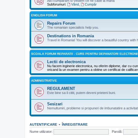
Aici cumparam si vindem ce ne cade la mana
Subforumuri:
Vând
,
Cumpăr
ENGLISH FORUM
Repairs Forum
The romanian specialists help you.
Destinations in Romania
Travel in Romania! You will discover a beautiful country with 
SCOALA FORUM REPARATII - CURS PENTRU DEPANATORI ELECTRONI
Lectii de electronica
Nu facem inginerie electronica, nu oferim diplome, dar cu cuno
oricand la un examen pentru a obtine un certificat de califica
ADMINISTRATIVE
REGULAMENT
Este bine sa il cititi, putem deveni prieteni buni.
Sesizari
Nemultumiri, probleme si propuneri de imbunatatire a activitat
AUTENTIFICARE
•
ÎNREGISTRARE
Nume utilizator:
Parolă: