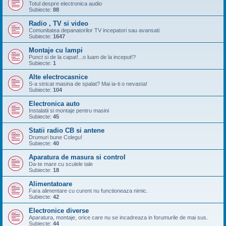
Totul despre electronica audio
Subiecte:
88
Radio , TV si video
Comunitatea depanatorilor TV incepatori sau avansati
Subiecte:
1647
Montaje cu lampi
Punct si de la capat!...o luam de la inceput!?
Subiecte:
1
Alte electrocasnice
S-a stricat masina de spalat? Mai ia-ti o nevasta!
Subiecte:
104
Electronica auto
Instalatii si montaje pentru masini
Subiecte:
45
Statii radio CB si antene
Drumuri bune Colegu!
Subiecte:
40
Aparatura de masura si control
Da-te mare cu sculele tale
Subiecte:
18
Alimentatoare
Fara alimentare cu curent nu functioneaza nimic.
Subiecte:
42
Electronice diverse
Aparatura, montaje, orice care nu se incadreaza in forumurile de mai sus.
Subiecte:
44