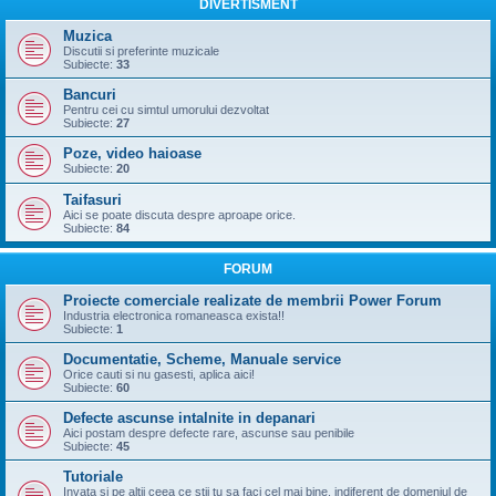
DIVERTISMENT
Muzica
Discutii si preferinte muzicale
Subiecte:
33
Bancuri
Pentru cei cu simtul umorului dezvoltat
Subiecte:
27
Poze, video haioase
Subiecte:
20
Taifasuri
Aici se poate discuta despre aproape orice.
Subiecte:
84
FORUM
Proiecte comerciale realizate de membrii Power Forum
Industria electronica romaneasca exista!!
Subiecte:
1
Documentatie, Scheme, Manuale service
Orice cauti si nu gasesti, aplica aici!
Subiecte:
60
Defecte ascunse intalnite in depanari
Aici postam despre defecte rare, ascunse sau penibile
Subiecte:
45
Tutoriale
Invata si pe altii ceea ce stii tu sa faci cel mai bine, indiferent de domeniul de