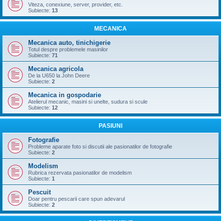
Viteza, conexiune, server, provider, etc.
Subiecte:
13
MECANICA
Mecanica auto, tinichigerie
Totul despre problemele masinilor
Subiecte:
71
Mecanica agricola
De la U650 la John Deere
Subiecte:
2
Mecanica in gospodarie
Atelierul mecanic, masini si unelte, sudura si scule
Subiecte:
12
PASIUNI
Fotografie
Probleme aparate foto si discutii ale pasionatilor de fotografie
Subiecte:
2
Modelism
Rubrica rezervata pasionatilor de modelism
Subiecte:
1
Pescuit
Doar pentru pescarii care spun adevarul
Subiecte:
2