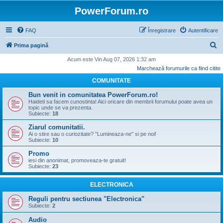
PowerForum.ro
FAQ
Înregistrare
Autentificare
C
Prima pagină
ă
Acum este Vin Aug 07, 2026 1:32 am
Marchează forumurile ca fiind citite
u
COMUNITATE
t
a
Bun venit in comunitatea PowerForum.ro!
Haideti sa facem cunostinta! Aici oricare din membrii forumului poate avea un
r
topic unde se va prezenta.
Subiecte:
18
e
Ziarul comunitatii.
Ai o stire sau o curiozitate? "Lumineaza-ne" si pe noi!
Subiecte:
10
Promo
iesi din anonimat, promoveaza-te gratuit!
Subiecte:
23
ELECTRONICA
Reguli pentru sectiunea "Electronica"
Subiecte:
2
Audio