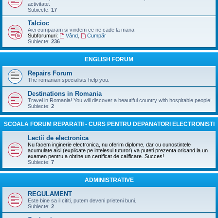
activitate.
Subiecte:
17
Talcioc
Aici cumparam si vindem ce ne cade la mana
Subforumuri:
Vând
,
Cumpăr
Subiecte:
236
ENGLISH FORUM
Repairs Forum
The romanian specialists help you.
Destinations in Romania
Travel in Romania! You will discover a beautiful country with hospitable people!
Subiecte:
2
SCOALA FORUM REPARATII - CURS PENTRU DEPANATORI ELECTRONISTI
Lectii de electronica
Nu facem inginerie electronica, nu oferim diplome, dar cu cunostintele
acumulate aici (explicate pe intelesul tuturor) va puteti prezenta oricand la un
examen pentru a obtine un certificat de calificare. Succes!
Subiecte:
7
ADMINISTRATIVE
REGULAMENT
Este bine sa il cititi, putem deveni prieteni buni.
Subiecte:
2