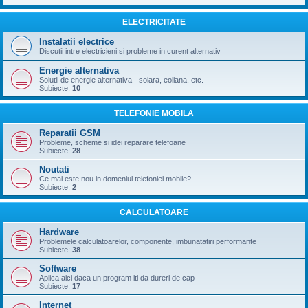
ELECTRICITATE
Instalatii electrice
Discutii intre electricieni si probleme in curent alternativ
Energie alternativa
Solutii de energie alternativa - solara, eoliana, etc.
Subiecte:
10
TELEFONIE MOBILA
Reparatii GSM
Probleme, scheme si idei reparare telefoane
Subiecte:
28
Noutati
Ce mai este nou in domeniul telefoniei mobile?
Subiecte:
2
CALCULATOARE
Hardware
Problemele calculatoarelor, componente, imbunatatiri performante
Subiecte:
38
Software
Aplica aici daca un program iti da dureri de cap
Subiecte:
17
Internet