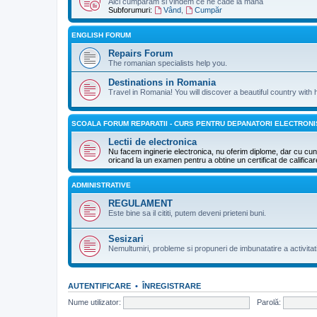
Aici cumparam si vindem ce ne cade la mana
Subforumuri:
Vând
,
Cumpăr
ENGLISH FORUM
Repairs Forum
The romanian specialists help you.
Destinations in Romania
Travel in Romania! You will discover a beautiful country with 
SCOALA FORUM REPARATII - CURS PENTRU DEPANATORI ELECTRONI
Lectii de electronica
Nu facem inginerie electronica, nu oferim diplome, dar cu cuno
oricand la un examen pentru a obtine un certificat de califica
ADMINISTRATIVE
REGULAMENT
Este bine sa il cititi, putem deveni prieteni buni.
Sesizari
Nemultumiri, probleme si propuneri de imbunatatire a activitat
AUTENTIFICARE
•
ÎNREGISTRARE
Nume utilizator:
Parolă: