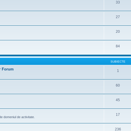
33
27
20
84
SUBIECTE
er Forum
1
60
45
17
t de domeniul de activitate.
236