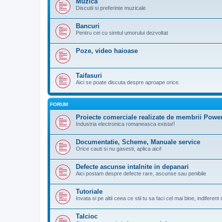
Muzica
Discutii si preferinte muzicale
Bancuri
Pentru cei cu simtul umorului dezvoltat
Poze, video haioase
Taifasuri
Aici se poate discuta despre aproape orice.
FORUM
Proiecte comerciale realizate de membrii Pow
Industria electronica romaneasca exista!!
Documentatie, Scheme, Manuale service
Orice cauti si nu gasesti, aplica aici!
Defecte ascunse intalnite in depanari
Aici postam despre defecte rare, ascunse sau penibile
Tutoriale
Invata si pe altii ceea ce stii tu sa faci cel mai bine, indiferen
Talcioc