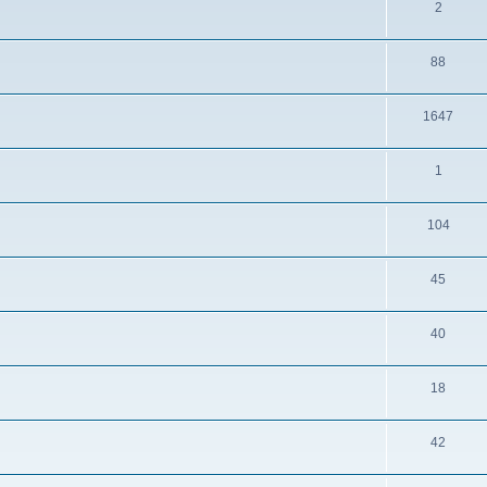
2
88
1647
1
104
45
40
18
42