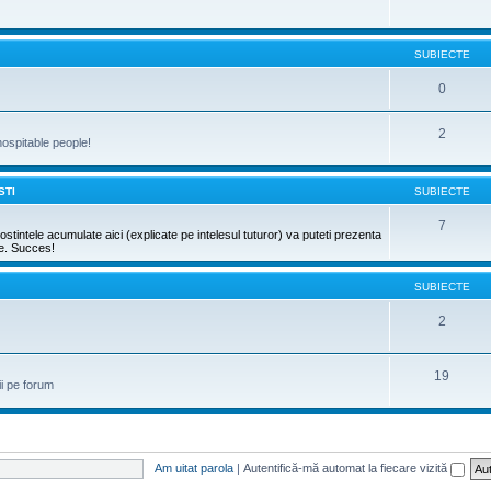
SUBIECTE
0
2
hospitable people!
STI
SUBIECTE
7
stintele acumulate aici (explicate pe intelesul tuturor) va puteti prezenta
re. Succes!
SUBIECTE
2
19
ii pe forum
Am uitat parola
|
Autentifică-mă automat la fiecare vizită