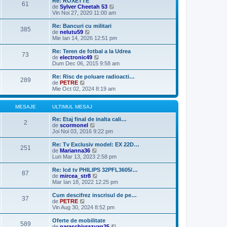
t
Re: ROXETTE
61
j
m
i
V
de
Sylver Cheetah 53
e
m
e
Vin Noi 27, 2020 11:00 am
s
u
z
a
l
i
Re: Bancuri cu militari
385
j
m
u
V
de
nelutu59
e
l
e
Mie Ian 14, 2026 12:51 pm
s
t
z
a
i
i
Re: Teren de fotbal a la Udrea
73
j
m
u
V
de
electronic49
u
l
e
Dum Dec 06, 2015 9:58 am
l
t
z
m
i
i
Re: Risc de poluare radioacti…
e
289
m
u
V
de
PETRE
s
u
l
e
Mie Oct 02, 2024 8:19 am
a
l
t
z
j
m
i
i
e
m
u
MESAJE
ULTIMUL MESAJ
s
u
l
a
l
t
Re: Etaj final de inalta cali…
2
j
m
i
V
de
scormonel
e
m
e
Joi Noi 03, 2016 9:22 pm
s
u
z
a
l
i
Re: Tv Exclusiv model: EX 22D…
251
j
m
u
V
de
Marianna36
e
l
e
Lun Mar 13, 2023 2:58 pm
s
t
z
a
i
i
Re: lcd tv PHILIPS 32PFL3605/…
87
j
m
u
V
de
mircea_str8
u
l
e
Mar Ian 18, 2022 12:25 pm
l
t
z
m
i
i
Cum descifrez inscrisul de pe…
e
37
m
u
V
de
PETRE
s
u
l
e
Vin Aug 30, 2024 8:52 pm
a
l
t
z
j
m
i
i
Oferte de mobilitate
e
589
m
u
V
de
paraschivrazvan25