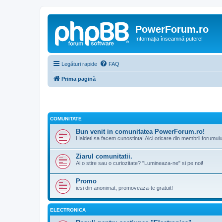
PowerForum.ro
Informația înseamnă putere!
Legături rapide
FAQ
Prima pagină
COMUNITATE
Bun venit in comunitatea PowerForum.ro!
Haideti sa facem cunostinta! Aici oricare din membrii forumul
Ziarul comunitatii.
Ai o stire sau o curiozitate? "Lumineaza-ne" si pe noi!
Promo
iesi din anonimat, promoveaza-te gratuit!
ELECTRONICA