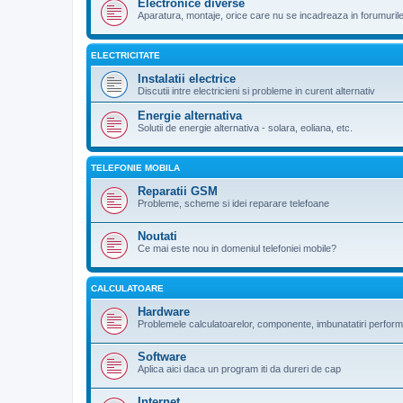
Electronice diverse
Aparatura, montaje, orice care nu se incadreaza in forumuril
ELECTRICITATE
Instalatii electrice
Discutii intre electricieni si probleme in curent alternativ
Energie alternativa
Solutii de energie alternativa - solara, eoliana, etc.
TELEFONIE MOBILA
Reparatii GSM
Probleme, scheme si idei reparare telefoane
Noutati
Ce mai este nou in domeniul telefoniei mobile?
CALCULATOARE
Hardware
Problemele calculatoarelor, componente, imbunatatiri perfor
Software
Aplica aici daca un program iti da dureri de cap
Internet