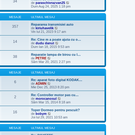
34
j
m
u
V
de
paraschivrazvan25
u
l
e
Dum Aug 24, 2025 1:18 pm
l
t
z
m
i
i
e
m
u
MESAJE
ULTIMUL MESAJ
s
u
l
a
l
t
Repararea transmisiei auto
357
j
m
V
i
de
kiriuhavelik
e
e
m
Vin Iul 21, 2023 9:17 am
s
z
u
a
i
l
Re: Cine m a poate ajuta cu o…
14
j
u
m
V
de
dudu danut
l
e
e
Dum Ian 18, 2015 9:53 am
t
s
z
i
a
i
Reparatie lampa de birou cu l…
38
m
j
u
V
de
PETRE
u
l
e
Sâm Mar 20, 2021 2:27 pm
l
t
z
m
i
i
e
m
u
MESAJE
ULTIMUL MESAJ
s
u
l
a
l
t
Re: aparat foto digital KODAK…
6
j
m
i
V
de
ADMIN
e
m
e
Mie Dec 25, 2013 8:20 pm
s
u
z
a
l
i
Re: Controller motor pas cu…
2
j
m
u
V
de
morocanosul
e
l
e
Sâm Mar 15, 2014 8:18 am
s
t
z
a
i
i
Toper Dormeo pentru pescuit?
16
j
m
u
V
de
bobym
u
l
e
Joi Iul 29, 2021 10:53 am
l
t
z
m
i
i
e
m
u
MESAJE
ULTIMUL MESAJ
s
u
l
a
l