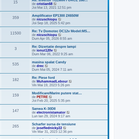
Re: Invertor TELWIN FORCE 168…
15
j
m
V
i
de
cristian68
e
e
m
Joi Mai 13, 2021 12:51 pm
s
z
u
a
i
l
Amplificator EP1300 2X650W
359
j
u
m
V
de
nicuschiopu
l
e
e
Joi Sep 18, 2025 5:42 pm
t
s
z
i
a
i
Re: Tv Domotec DC12v Model:MS…
11500
m
j
u
V
de
nicuschiopu
u
l
e
Dum Apr 05, 2026 8:55 am
l
t
z
m
i
i
Re: Dizertatie despre lampi
e
3
m
u
V
de
ionut120v
s
u
l
e
Dum Mar 06, 2022 9:25 am
a
l
t
z
j
m
i
i
masina spalat Candy
e
535
m
u
V
de
drec
s
u
l
e
Dum Mai 05, 2024 7:11 am
a
l
t
z
j
m
i
i
Re: Piese ford
e
182
m
u
V
de
MuhammadLebour
s
u
l
e
Vin Mai 19, 2023 5:26 pm
a
l
t
z
j
m
i
i
Modificare/Marire putere stat…
e
159
m
u
V
de
PETRE
s
u
l
e
Joi Feb 20, 2025 5:35 pm
a
l
t
z
j
m
i
i
Sanwa K-30DII
e
147
m
u
V
de
electronistamator
s
u
l
e
Lun Ian 29, 2024 9:17 am
a
l
t
z
j
m
i
i
Scharfer sursa de tensiune
e
265
m
u
V
de
joseflednicky22
s
u
l
e
Vin Mar 31, 2023 12:36 pm
a
l
t
z
j
m
i
i