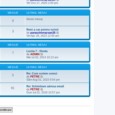
s
u
l
e
Vin Oct 17, 2025 2:00 pm
a
l
t
z
j
m
i
i
e
m
u
MESAJE
ULTIMUL MESAJ
s
u
l
a
l
t
Niciun mesaj
j
0
m
i
e
m
s
u
Rent a car pentru turisti
a
l
3
V
de
paraschivrazvan25
j
m
e
Vin Apr 28, 2023 12:59 am
e
z
s
i
a
u
MESAJE
ULTIMUL MESAJ
j
l
t
Lectia 7 - Dioda
7
V
i
de
ADMIN
e
m
Mie Iul 02, 2014 10:13 am
z
u
i
l
u
m
MESAJE
ULTIMUL MESAJ
l
e
t
s
Re: Cum scriem corect
5
i
a
V
de
PETRE
m
j
e
Sâm Aug 01, 2015 9:54 pm
u
z
l
i
Re: Schimbare adresa email
81
m
u
V
de
PETRE
e
l
e
Dum Iul 01, 2018 10:57 pm
s
t
z
a
i
i
j
m
u
u
l
l
t
m
i
e
m