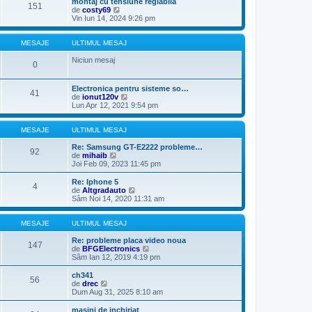
montaj cu tensiune reglabila
e
151
m
u
V
de
costy69
s
u
l
e
Vin Iun 14, 2024 9:26 pm
a
l
t
z
j
m
i
i
e
m
u
MESAJE
ULTIMUL MESAJ
s
u
l
a
l
t
Niciun mesaj
0
j
m
i
e
m
s
u
Electronica pentru sisteme so…
a
41
l
V
de
ionut120v
j
m
e
Lun Apr 12, 2021 9:54 pm
e
z
s
i
a
u
MESAJE
ULTIMUL MESAJ
j
l
t
Re: Samsung GT-E2222 probleme…
92
V
i
de
mihaib
e
m
Joi Feb 09, 2023 11:45 pm
z
u
i
l
Re: Iphone 5
4
u
m
V
de
Altgradauto
l
e
e
Sâm Noi 14, 2020 11:31 am
t
s
z
i
a
i
m
j
u
MESAJE
ULTIMUL MESAJ
u
l
l
t
Re: probleme placa video noua
147
m
i
V
de
BFGElectronics
e
m
e
Sâm Ian 12, 2019 4:19 pm
s
u
z
a
l
i
ch341
56
j
m
u
V
de
drec
e
l
e
Dum Aug 31, 2025 8:10 am
s
t
z
a
i
i
masini de inchiriat