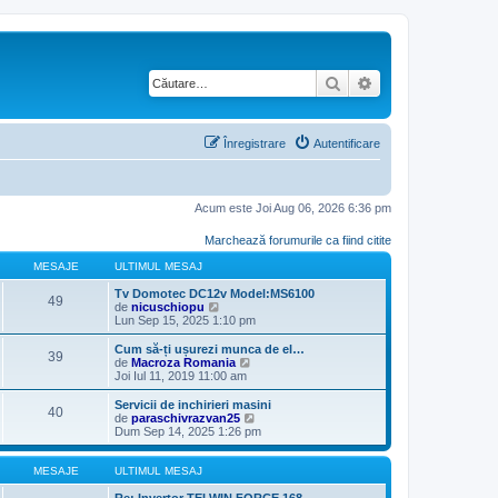
Căutare
Căutare avansată
Înregistrare
Autentificare
Acum este Joi Aug 06, 2026 6:36 pm
Marchează forumurile ca fiind citite
MESAJE
ULTIMUL MESAJ
Tv Domotec DC12v Model:MS6100
49
V
de
nicuschiopu
e
Lun Sep 15, 2025 1:10 pm
z
i
Cum să-ți ușurezi munca de el…
39
u
V
de
Macroza Romania
l
e
Joi Iul 11, 2019 11:00 am
t
z
i
i
Servicii de inchirieri masini
40
m
u
V
de
paraschivrazvan25
u
l
e
Dum Sep 14, 2025 1:26 pm
l
t
z
m
i
i
e
m
u
MESAJE
ULTIMUL MESAJ
s
u
l
a
l
t