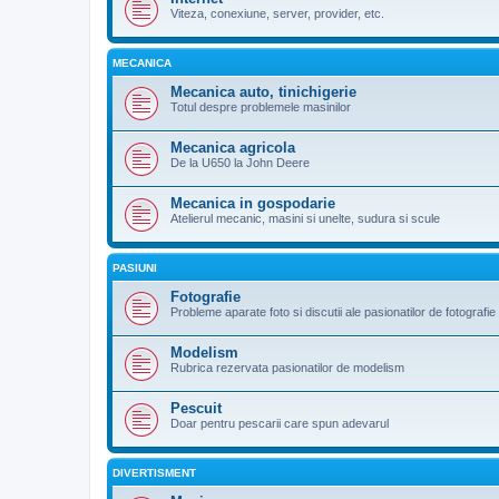
Viteza, conexiune, server, provider, etc.
MECANICA
Mecanica auto, tinichigerie
Totul despre problemele masinilor
Mecanica agricola
De la U650 la John Deere
Mecanica in gospodarie
Atelierul mecanic, masini si unelte, sudura si scule
PASIUNI
Fotografie
Probleme aparate foto si discutii ale pasionatilor de fotografie
Modelism
Rubrica rezervata pasionatilor de modelism
Pescuit
Doar pentru pescarii care spun adevarul
DIVERTISMENT