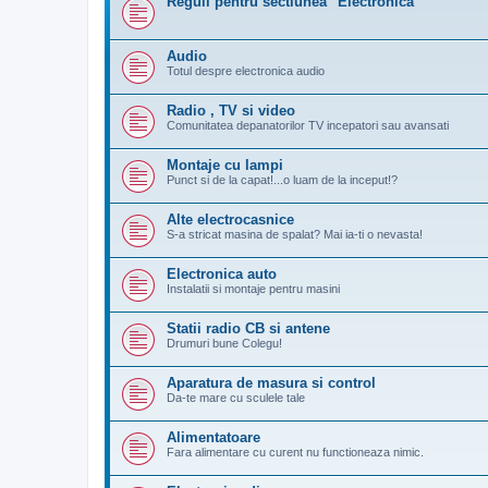
Reguli pentru sectiunea "Electronica"
Audio
Totul despre electronica audio
Radio , TV si video
Comunitatea depanatorilor TV incepatori sau avansati
Montaje cu lampi
Punct si de la capat!...o luam de la inceput!?
Alte electrocasnice
S-a stricat masina de spalat? Mai ia-ti o nevasta!
Electronica auto
Instalatii si montaje pentru masini
Statii radio CB si antene
Drumuri bune Colegu!
Aparatura de masura si control
Da-te mare cu sculele tale
Alimentatoare
Fara alimentare cu curent nu functioneaza nimic.