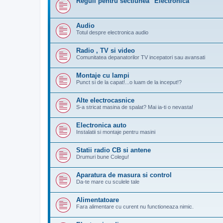
Reguli pentru sectiunea "Electronica"
Audio
Totul despre electronica audio
Radio , TV si video
Comunitatea depanatorilor TV incepatori sau avansati
Montaje cu lampi
Punct si de la capat!...o luam de la inceput!?
Alte electrocasnice
S-a stricat masina de spalat? Mai ia-ti o nevasta!
Electronica auto
Instalatii si montaje pentru masini
Statii radio CB si antene
Drumuri bune Colegu!
Aparatura de masura si control
Da-te mare cu sculele tale
Alimentatoare
Fara alimentare cu curent nu functioneaza nimic.