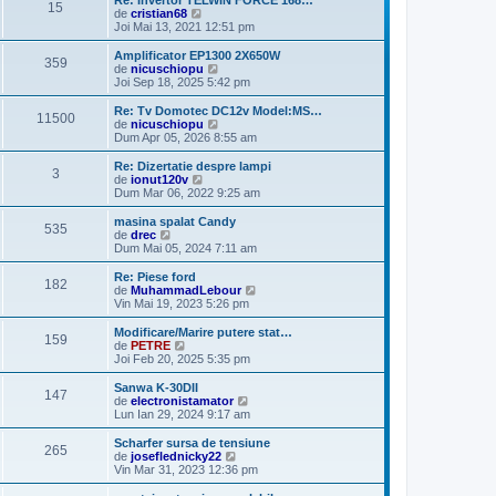
Re: Invertor TELWIN FORCE 168…
15
j
m
V
i
de
cristian68
e
e
m
Joi Mai 13, 2021 12:51 pm
s
z
u
a
i
l
Amplificator EP1300 2X650W
359
j
u
m
V
de
nicuschiopu
l
e
e
Joi Sep 18, 2025 5:42 pm
t
s
z
i
a
i
Re: Tv Domotec DC12v Model:MS…
11500
m
j
u
V
de
nicuschiopu
u
l
e
Dum Apr 05, 2026 8:55 am
l
t
z
m
i
i
Re: Dizertatie despre lampi
e
3
m
u
V
de
ionut120v
s
u
l
e
Dum Mar 06, 2022 9:25 am
a
l
t
z
j
m
i
i
masina spalat Candy
e
535
m
u
V
de
drec
s
u
l
e
Dum Mai 05, 2024 7:11 am
a
l
t
z
j
m
i
i
Re: Piese ford
e
182
m
u
V
de
MuhammadLebour
s
u
l
e
Vin Mai 19, 2023 5:26 pm
a
l
t
z
j
m
i
i
Modificare/Marire putere stat…
e
159
m
u
V
de
PETRE
s
u
l
e
Joi Feb 20, 2025 5:35 pm
a
l
t
z
j
m
i
i
Sanwa K-30DII
e
147
m
u
V
de
electronistamator
s
u
l
e
Lun Ian 29, 2024 9:17 am
a
l
t
z
j
m
i
i
Scharfer sursa de tensiune
e
265
m
u
V
de
joseflednicky22
s
u
l
e
Vin Mar 31, 2023 12:36 pm
a
l
t
z
j
m
i
i