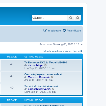
Căutare
Căutare avansată
Înregistrare
Autentificare
Acum este Sâm Aug 08, 2026 1:15 pm
Marchează forumurile ca fiind citite
MESAJE
ULTIMUL MESAJ
Tv Domotec DC12v Model:MS6100
49
V
de
nicuschiopu
e
Lun Sep 15, 2025 1:10 pm
z
i
Cum să-ți ușurezi munca de el…
39
u
V
de
Macroza Romania
l
e
Joi Iul 11, 2019 11:00 am
t
z
i
i
Servicii de inchirieri masini
40
m
u
V
de
paraschivrazvan25
u
l
e
Dum Sep 14, 2025 1:26 pm
l
t
z
m
i
i
e
m
u
MESAJE
ULTIMUL MESAJ
s
u
l
a
l
t