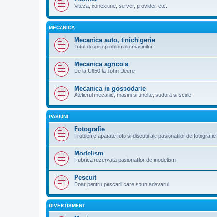
Viteza, conexiune, server, provider, etc.
MECANICA
Mecanica auto, tinichigerie
Totul despre problemele masinilor
Mecanica agricola
De la U650 la John Deere
Mecanica in gospodarie
Atelierul mecanic, masini si unelte, sudura si scule
PASIUNI
Fotografie
Probleme aparate foto si discutii ale pasionatilor de fotografie
Modelism
Rubrica rezervata pasionatilor de modelism
Pescuit
Doar pentru pescarii care spun adevarul
DIVERTISMENT