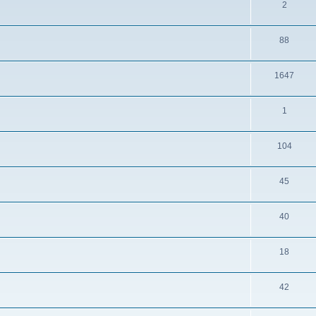
2
88
1647
1
104
45
40
18
42