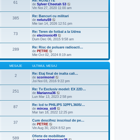
t
Re: ROXETTE
61
j
m
i
V
de
Sylver Cheetah 53
e
m
e
Vin Noi 27, 2020 11:00 am
s
u
z
a
l
i
Re: Bancuri cu militari
385
j
m
u
V
de
nelutu59
e
l
e
Mie Ian 14, 2026 12:51 pm
s
t
z
a
i
i
Re: Teren de fotbal a la Udrea
73
j
m
u
V
de
electronic49
u
l
e
Dum Dec 06, 2015 9:58 am
l
t
z
m
i
i
Re: Risc de poluare radioacti…
e
289
m
u
V
de
PETRE
s
u
l
e
Mie Oct 02, 2024 8:19 am
a
l
t
z
j
m
i
i
e
m
u
MESAJE
ULTIMUL MESAJ
s
u
l
a
l
t
Re: Etaj final de inalta cali…
2
j
m
i
V
de
scormonel
e
m
e
Joi Noi 03, 2016 9:22 pm
s
u
z
a
l
i
Re: Tv Exclusiv model: EX 22D…
251
j
m
u
V
de
Marianna36
e
l
e
Lun Mar 13, 2023 2:58 pm
s
t
z
a
i
i
Re: lcd tv PHILIPS 32PFL3605/…
87
j
m
u
V
de
mircea_str8
u
l
e
Mar Ian 18, 2022 12:25 pm
l
t
z
m
i
i
Cum descifrez inscrisul de pe…
e
37
m
u
V
de
PETRE
s
u
l
e
Vin Aug 30, 2024 8:52 pm
a
l
t
z
j
m
i
i
Oferte de mobilitate
e
589
m
u
V
de
paraschivrazvan25