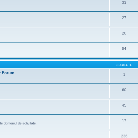
33
27
20
84
SUBIECTE
er Forum
1
60
45
17
t de domeniul de activitate.
236