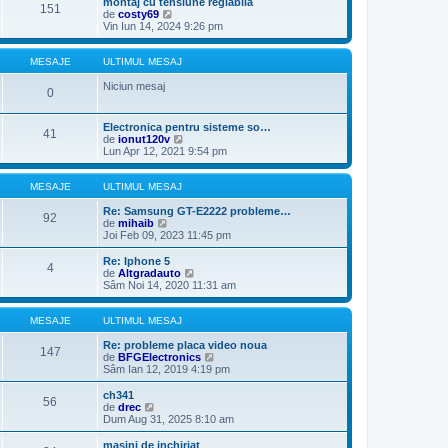
montaj cu tensiune reglabila
e
151
m
u
V
de
costy69
s
u
l
e
Vin Iun 14, 2024 9:26 pm
a
l
t
z
j
m
i
i
e
m
u
MESAJE
ULTIMUL MESAJ
s
u
l
a
l
t
Niciun mesaj
0
j
m
i
e
m
s
u
Electronica pentru sisteme so…
a
41
l
V
de
ionut120v
j
m
e
Lun Apr 12, 2021 9:54 pm
e
z
s
i
a
u
MESAJE
ULTIMUL MESAJ
j
l
t
Re: Samsung GT-E2222 probleme…
92
V
i
de
mihaib
e
m
Joi Feb 09, 2023 11:45 pm
z
u
i
l
Re: Iphone 5
4
u
m
V
de
Altgradauto
l
e
e
Sâm Noi 14, 2020 11:31 am
t
s
z
i
a
i
m
j
u
MESAJE
ULTIMUL MESAJ
u
l
l
t
Re: probleme placa video noua
147
m
i
V
de
BFGElectronics
e
m
e
Sâm Ian 12, 2019 4:19 pm
s
u
z
a
l
i
ch341
56
j
m
u
V
de
drec
e
l
e
Dum Aug 31, 2025 8:10 am
s
t
z
a
i
i
masini de inchiriat