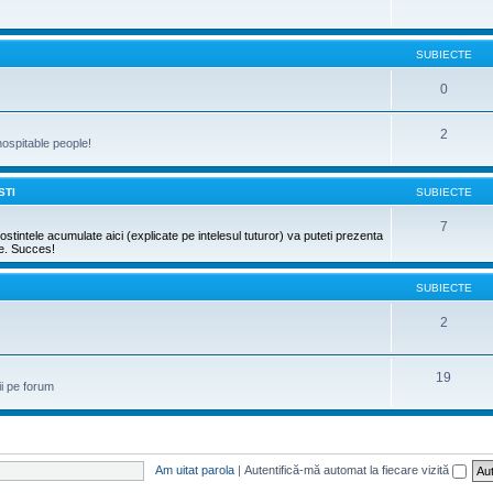
SUBIECTE
0
2
hospitable people!
STI
SUBIECTE
7
stintele acumulate aici (explicate pe intelesul tuturor) va puteti prezenta
re. Succes!
SUBIECTE
2
19
ii pe forum
Am uitat parola
|
Autentifică-mă automat la fiecare vizită