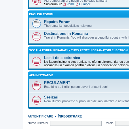
Aici cumparam si vindem ce ne cade la mana
Subforumuri:
Vând
,
Cumpăr
ENGLISH FORUM
Repairs Forum
The romanian specialists help you.
Destinations in Romania
Travel in Romania! You will discover a beautiful country with 
SCOALA FORUM REPARATII - CURS PENTRU DEPANATORI ELECTRONI
Lectii de electronica
Nu facem inginerie electronica, nu oferim diplome, dar cu cuno
oricand la un examen pentru a obtine un certificat de califica
ADMINISTRATIVE
REGULAMENT
Este bine sa il cititi, putem deveni prieteni buni.
Sesizari
Nemultumiri, probleme si propuneri de imbunatatire a activitat
AUTENTIFICARE
•
ÎNREGISTRARE
Nume utilizator:
Parolă: