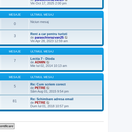
s
u
l
e
Vin Oct 17, 2025 2:00 pm
a
l
t
z
j
m
i
i
e
m
u
MESAJE
ULTIMUL MESAJ
s
u
l
a
l
t
Niciun mesaj
j
0
m
i
e
m
s
u
Rent a car pentru turisti
a
l
3
V
de
paraschivrazvan25
j
m
e
Vin Apr 28, 2023 12:59 am
e
z
s
i
a
u
MESAJE
ULTIMUL MESAJ
j
l
t
Lectia 7 - Dioda
7
V
i
de
ADMIN
e
m
Mie Iul 02, 2014 10:13 am
z
u
i
l
u
m
MESAJE
ULTIMUL MESAJ
l
e
t
s
Re: Cum scriem corect
5
i
a
V
de
PETRE
m
j
e
Sâm Aug 01, 2015 9:54 pm
u
z
l
i
Re: Schimbare adresa email
81
m
u
V
de
PETRE
e
l
e
Dum Iul 01, 2018 10:57 pm
s
t
z
a
i
i
j
m
u
u
l
l
t
m
i
e
m