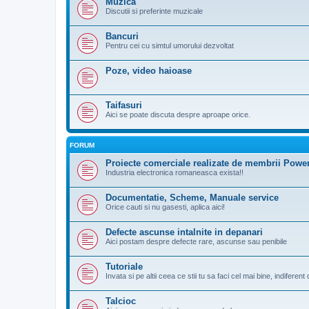
Muzica
Discutii si preferinte muzicale
Bancuri
Pentru cei cu simtul umorului dezvoltat
Poze, video haioase
Taifasuri
Aici se poate discuta despre aproape orice.
FORUM
Proiecte comerciale realizate de membrii Pow
Industria electronica romaneasca exista!!
Documentatie, Scheme, Manuale service
Orice cauti si nu gasesti, aplica aici!
Defecte ascunse intalnite in depanari
Aici postam despre defecte rare, ascunse sau penibile
Tutoriale
Invata si pe altii ceea ce stii tu sa faci cel mai bine, indiferen
Talcioc