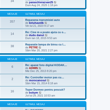
34
j
m
u
V
de
paraschivrazvan25
u
l
e
Dum Aug 24, 2025 1:18 pm
l
t
z
m
i
i
e
m
u
MESAJE
ULTIMUL MESAJ
s
u
l
a
l
t
Repararea transmisiei auto
357
j
m
V
i
de
kiriuhavelik
e
e
m
Vin Iul 21, 2023 9:17 am
s
z
u
a
i
l
Re: Cine m a poate ajuta cu o…
14
j
u
m
V
de
dudu danut
l
e
e
Dum Ian 18, 2015 9:53 am
t
s
z
i
a
i
Reparatie lampa de birou cu l…
38
m
j
u
V
de
PETRE
u
l
e
Sâm Mar 20, 2021 2:27 pm
l
t
z
m
i
i
e
m
u
MESAJE
ULTIMUL MESAJ
s
u
l
a
l
t
Re: aparat foto digital KODAK…
6
j
m
i
V
de
ADMIN
e
m
e
Mie Dec 25, 2013 8:20 pm
s
u
z
a
l
i
Re: Controller motor pas cu…
2
j
m
u
V
de
morocanosul
e
l
e
Sâm Mar 15, 2014 8:18 am
s
t
z
a
i
i
Toper Dormeo pentru pescuit?
16
j
m
u
V
de
bobym
u
l
e
Joi Iul 29, 2021 10:53 am
l
t
z
m
i
i
e
m
u
MESAJE
ULTIMUL MESAJ
s
u
l
a
l