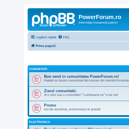
PowerForum.ro
Informația înseamnă putere!
Legături rapide
FAQ
Prima pagină
COMUNITATE
Bun venit in comunitatea PowerForum.ro!
Haideti sa facem cunostinta! Aici oricare din membrii forumul
Ziarul comunitatii.
Ai o stire sau o curiozitate? "Lumineaza-ne" si pe noi!
Promo
iesi din anonimat, promoveaza-te gratuit!
ELECTRONICA