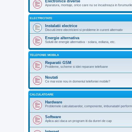
Electronice diverse
Aparatura, montaje, orice care nu se incadreaza in forumuril
ELECTRICITATE
Instalatii electrice
Discutii intre electricieni si probleme in curent alternativ
Energie alternativa
Solutii de energie alternativa - solara, eoliana, etc.
TELEFONIE MOBILA
Reparatii GSM
Probleme, scheme si idei reparare telefoane
Noutati
Ce mai este nou in domeniul telefoniei mobile?
CALCULATOARE
Hardware
Problemele calculatoarelor, componente, imbunatatiri perfor
Software
Aplica aici daca un program iti da dureri de cap
Internet