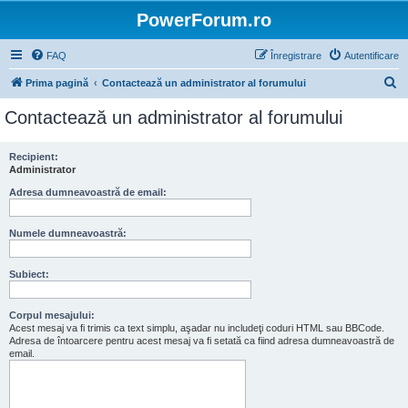
PowerForum.ro
FAQ
Înregistrare
Autentificare
C
Prima pagină
Contactează un administrator al forumului
ă
Contactează un administrator al forumului
u
t
Recipient:
Administrator
a
r
Adresa dumneavoastră de email:
e
Numele dumneavoastră:
Subiect:
Corpul mesajului:
Acest mesaj va fi trimis ca text simplu, aşadar nu includeţi coduri HTML sau BBCode.
Adresa de întoarcere pentru acest mesaj va fi setată ca fiind adresa dumneavoastră de
email.