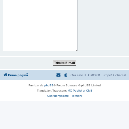
Prima pagină
Ora este UTC+03:00 Europe/Bucharest
Furnizat de
phpBB
® Forum Software © phpBB Limited
Translation/Traducere:
MX-Publisher CMS
Confidențialitate
|
Termeni