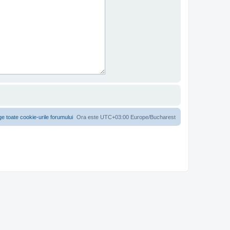
ge toate cookie-urile forumului
Ora este UTC+03:00 Europe/Bucharest