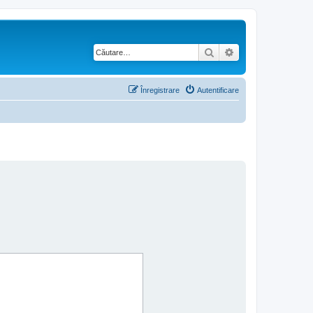
Căutare
Căutare avansată
Înregistrare
Autentificare