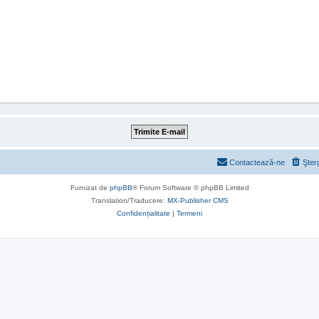
Contactează-ne
Şter
Furnizat de
phpBB
® Forum Software © phpBB Limited
Translation/Traducere:
MX-Publisher CMS
Confidențialitate
|
Termeni