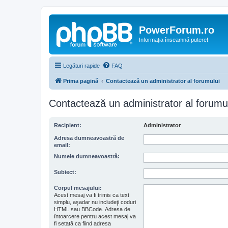
PowerForum.ro
Informația înseamnă putere!
Legături rapide
FAQ
Prima pagină
Contactează un administrator al forumului
Contactează un administrator al forumu
Recipient:
Administrator
Adresa dumneavoastră de
email:
Numele dumneavoastră:
Subiect:
Corpul mesajului:
Acest mesaj va fi trimis ca text
simplu, aşadar nu includeţi coduri
HTML sau BBCode. Adresa de
întoarcere pentru acest mesaj va
fi setată ca fiind adresa