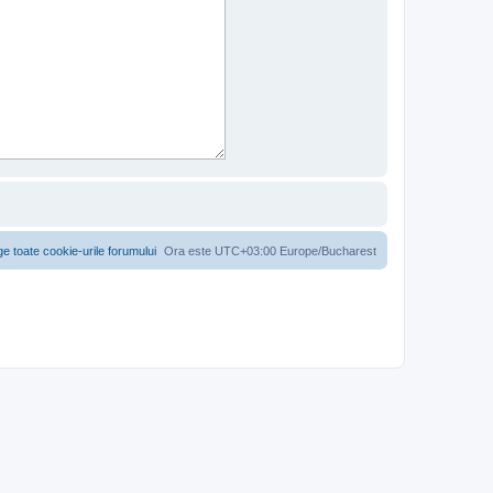
ge toate cookie-urile forumului
Ora este UTC+03:00 Europe/Bucharest