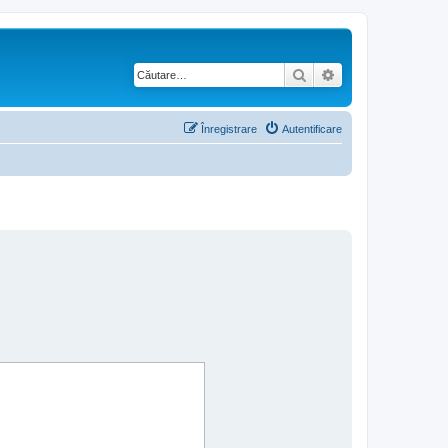
Căutare
Căutare avansată
Înregistrare
Autentificare