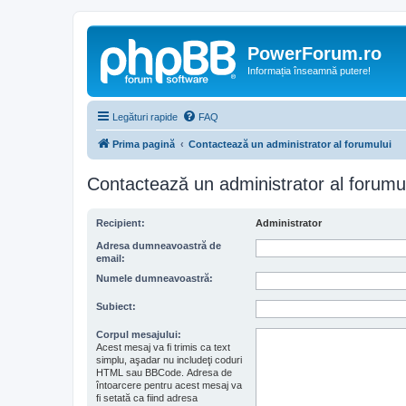
PowerForum.ro
Informația înseamnă putere!
Legături rapide
FAQ
Prima pagină
Contactează un administrator al forumului
Contactează un administrator al forumu
Recipient:
Administrator
Adresa dumneavoastră de
email:
Numele dumneavoastră:
Subiect:
Corpul mesajului:
Acest mesaj va fi trimis ca text
simplu, aşadar nu includeţi coduri
HTML sau BBCode. Adresa de
întoarcere pentru acest mesaj va
fi setată ca fiind adresa