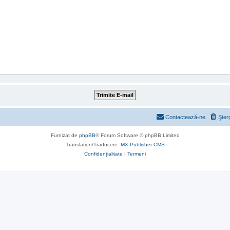
Contactează-ne
Şter
Furnizat de
phpBB
® Forum Software © phpBB Limited
Translation/Traducere:
MX-Publisher CMS
Confidențialitate
|
Termeni