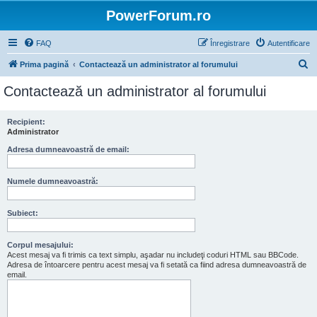
PowerForum.ro
FAQ
Înregistrare
Autentificare
C
Prima pagină
Contactează un administrator al forumului
ă
Contactează un administrator al forumului
u
t
Recipient:
Administrator
a
r
Adresa dumneavoastră de email:
e
Numele dumneavoastră:
Subiect:
Corpul mesajului:
Acest mesaj va fi trimis ca text simplu, aşadar nu includeţi coduri HTML sau BBCode.
Adresa de întoarcere pentru acest mesaj va fi setată ca fiind adresa dumneavoastră de
email.