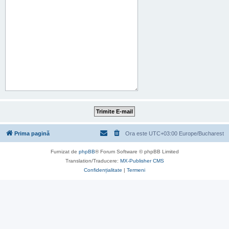
Prima pagină
Ora este UTC+03:00 Europe/Bucharest
Furnizat de
phpBB
® Forum Software © phpBB Limited
Translation/Traducere:
MX-Publisher CMS
Confidențialitate
|
Termeni