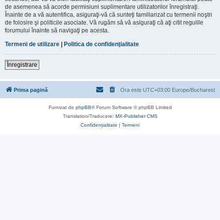
de asemenea să acorde permisiuni suplimentare utilizatorilor înregistraţi.
Înainte de a vă autentifica, asiguraţi-vă că sunteţi familiarizat cu termenii noştri
de folosire şi politicile asociate. Vă rugăm să vă asiguraţi că aţi citit regulile
forumului înainte să navigaţi pe acesta.
Termeni de utilizare
|
Politica de confidenţialitate
Înregistrare
Prima pagină
Ora este UTC+03:00 Europe/Bucharest
Furnizat de
phpBB
® Forum Software © phpBB Limited
Translation/Traducere:
MX-Publisher CMS
Confidențialitate
|
Termeni