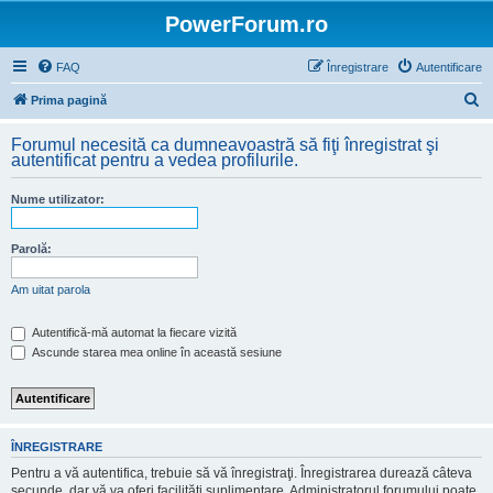
PowerForum.ro
FAQ
Înregistrare
Autentificare
C
Prima pagină
ă
Forumul necesită ca dumneavoastră să fiţi înregistrat şi
u
autentificat pentru a vedea profilurile.
t
Nume utilizator:
a
r
Parolă:
e
Am uitat parola
Autentifică-mă automat la fiecare vizită
Ascunde starea mea online în această sesiune
ÎNREGISTRARE
Pentru a vă autentifica, trebuie să vă înregistraţi. Înregistrarea durează câteva
secunde, dar vă va oferi facilităţi suplimentare. Administratorul forumului poate