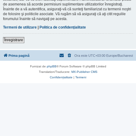
de asemenea să acorde permisiuni suplimentare utilizatorilor înregistraţi.
Înainte de a vă autentifica, asiguraţi-vă că sunteţi familiarizat cu termenii noştri
de folosire şi politicile asociate. Vă rugăm să vă asiguraţi că aţi citit regulile
forumului înainte să navigaţi pe acesta.
Termeni de utilizare
|
Politica de confidenţialitate
Înregistrare
Prima pagină
Ora este UTC+03:00 Europe/Bucharest
Furnizat de
phpBB
® Forum Software © phpBB Limited
Translation/Traducere:
MX-Publisher CMS
Confidențialitate
|
Termeni