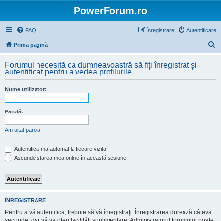
PowerForum.ro
FAQ
Înregistrare
Autentificare
C
Prima pagină
ă
Forumul necesită ca dumneavoastră să fiţi înregistrat şi
u
autentificat pentru a vedea profilurile.
t
Nume utilizator:
a
r
Parolă:
e
Am uitat parola
Autentifică-mă automat la fiecare vizită
Ascunde starea mea online în această sesiune
ÎNREGISTRARE
Pentru a vă autentifica, trebuie să vă înregistraţi. Înregistrarea durează câteva
secunde, dar vă va oferi facilităţi suplimentare. Administratorul forumului poate