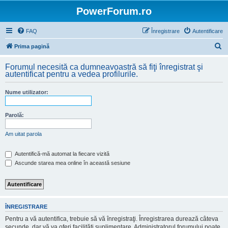
PowerForum.ro
FAQ
Înregistrare
Autentificare
C
Prima pagină
ă
Forumul necesită ca dumneavoastră să fiţi înregistrat şi
u
autentificat pentru a vedea profilurile.
t
Nume utilizator:
a
r
Parolă:
e
Am uitat parola
Autentifică-mă automat la fiecare vizită
Ascunde starea mea online în această sesiune
ÎNREGISTRARE
Pentru a vă autentifica, trebuie să vă înregistraţi. Înregistrarea durează câteva
secunde, dar vă va oferi facilităţi suplimentare. Administratorul forumului poate