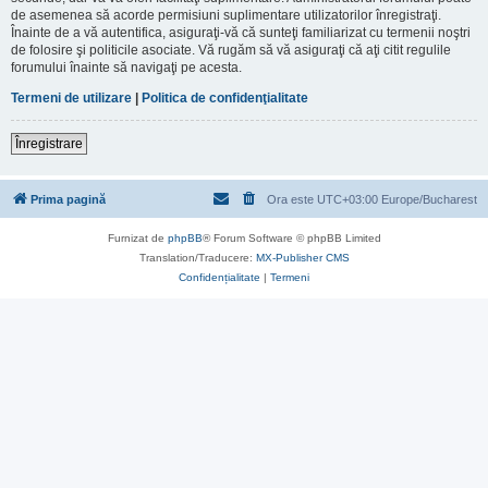
de asemenea să acorde permisiuni suplimentare utilizatorilor înregistraţi.
Înainte de a vă autentifica, asiguraţi-vă că sunteţi familiarizat cu termenii noştri
de folosire şi politicile asociate. Vă rugăm să vă asiguraţi că aţi citit regulile
forumului înainte să navigaţi pe acesta.
Termeni de utilizare
|
Politica de confidenţialitate
Înregistrare
Prima pagină
Ora este UTC+03:00 Europe/Bucharest
Furnizat de
phpBB
® Forum Software © phpBB Limited
Translation/Traducere:
MX-Publisher CMS
Confidențialitate
|
Termeni