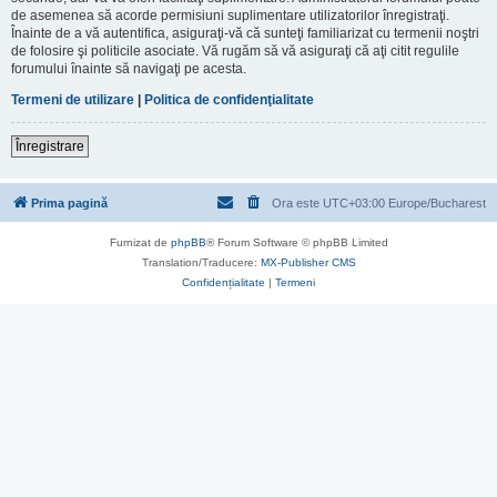
de asemenea să acorde permisiuni suplimentare utilizatorilor înregistraţi.
Înainte de a vă autentifica, asiguraţi-vă că sunteţi familiarizat cu termenii noştri
de folosire şi politicile asociate. Vă rugăm să vă asiguraţi că aţi citit regulile
forumului înainte să navigaţi pe acesta.
Termeni de utilizare
|
Politica de confidenţialitate
Înregistrare
Prima pagină
Ora este UTC+03:00 Europe/Bucharest
Furnizat de
phpBB
® Forum Software © phpBB Limited
Translation/Traducere:
MX-Publisher CMS
Confidențialitate
|
Termeni