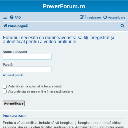
PowerForum.ro
FAQ
Înregistrare
Autentificare
C
Prima pagină
ă
Forumul necesită ca dumneavoastră să fiţi înregistrat şi
u
autentificat pentru a vedea profilurile.
t
Nume utilizator:
a
r
Parolă:
e
Am uitat parola
Autentifică-mă automat la fiecare vizită
Ascunde starea mea online în această sesiune
ÎNREGISTRARE
Pentru a vă autentifica, trebuie să vă înregistraţi. Înregistrarea durează câteva
secunde, dar vă va oferi facilităţi suplimentare. Administratorul forumului poate