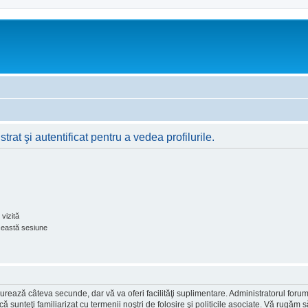
rat şi autentificat pentru a vedea profilurile.
vizită
ceastă sesiune
ea durează câteva secunde, dar vă va oferi facilităţi suplimentare. Administratorul 
ă că sunteţi familiarizat cu termenii noştri de folosire şi politicile asociate. Vă rugăm 