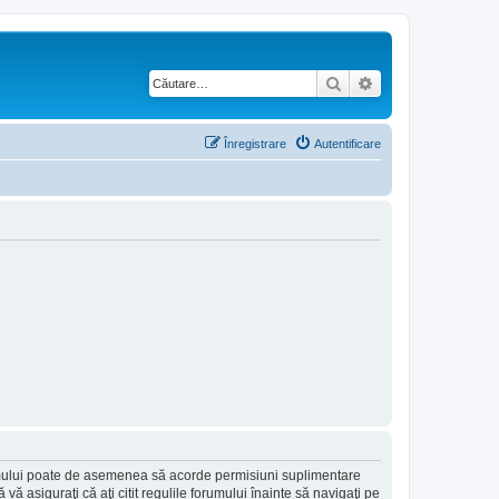
Căutare
Căutare avansată
Înregistrare
Autentificare
forumului poate de asemenea să acorde permisiuni suplimentare
să vă asiguraţi că aţi citit regulile forumului înainte să navigaţi pe