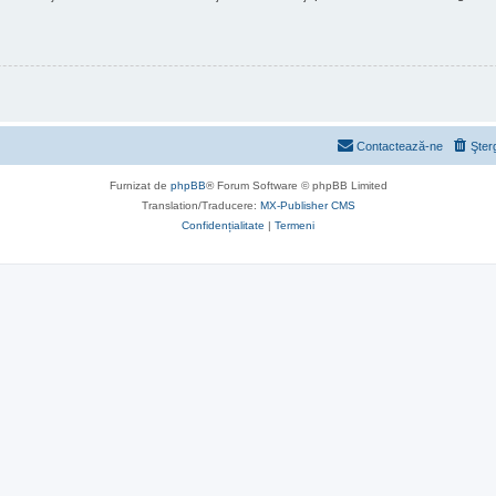
Contactează-ne
Şter
Furnizat de
phpBB
® Forum Software © phpBB Limited
Translation/Traducere:
MX-Publisher CMS
Confidențialitate
|
Termeni