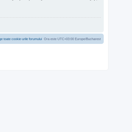
ge toate cookie-urile forumului
Ora este UTC+03:00 Europe/Bucharest