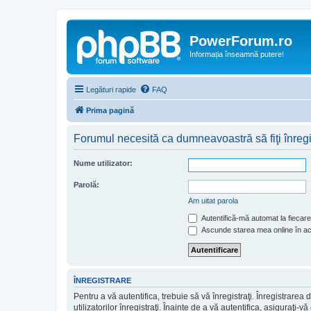
PowerForum.ro
Informația înseamnă putere!
Legături rapide
FAQ
Prima pagină
Forumul necesită ca dumneavoastră să fiţi înregist
Nume utilizator:
Parolă:
Am uitat parola
Autentifică-mă automat la fiecare 
Ascunde starea mea online în a
ÎNREGISTRARE
Pentru a vă autentifica, trebuie să vă înregistraţi. Înregistrar
utilizatorilor înregistraţi. Înainte de a vă autentifica, asiguraţi-v