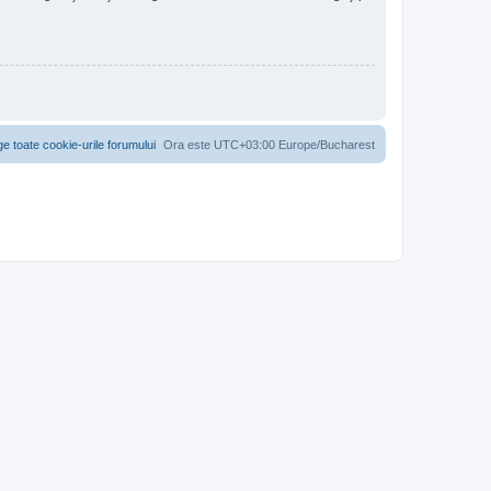
ge toate cookie-urile forumului
Ora este UTC+03:00 Europe/Bucharest