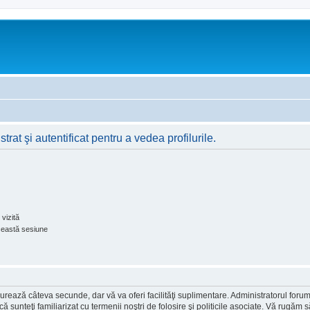
rat şi autentificat pentru a vedea profilurile.
vizită
ceastă sesiune
ea durează câteva secunde, dar vă va oferi facilităţi suplimentare. Administratorul 
ă că sunteţi familiarizat cu termenii noştri de folosire şi politicile asociate. Vă rugăm 