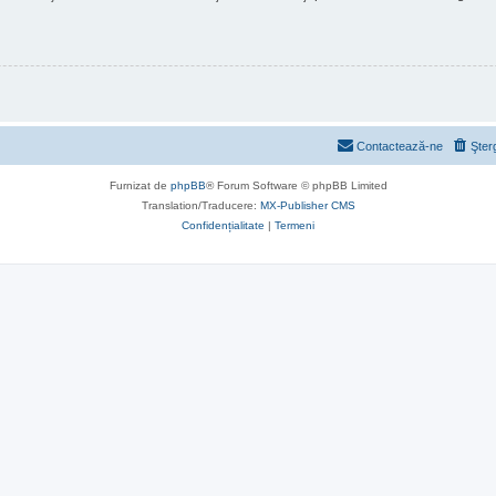
Contactează-ne
Şter
Furnizat de
phpBB
® Forum Software © phpBB Limited
Translation/Traducere:
MX-Publisher CMS
Confidențialitate
|
Termeni