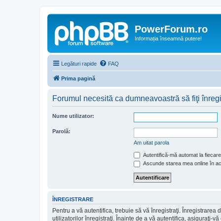
PowerForum.ro
Informația înseamnă putere!
Legături rapide
FAQ
Prima pagină
Forumul necesită ca dumneavoastră să fiţi înregist
Nume utilizator:
Parolă:
Am uitat parola
Autentifică-mă automat la fiecare 
Ascunde starea mea online în a
ÎNREGISTRARE
Pentru a vă autentifica, trebuie să vă înregistraţi. Înregistrar
utilizatorilor înregistraţi. Înainte de a vă autentifica, asiguraţi-v