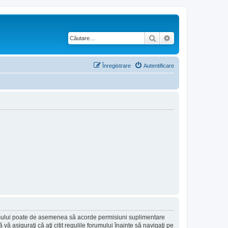
Căutare
Căutare avansată
Înregistrare
Autentificare
forumului poate de asemenea să acorde permisiuni suplimentare
să vă asiguraţi că aţi citit regulile forumului înainte să navigaţi pe