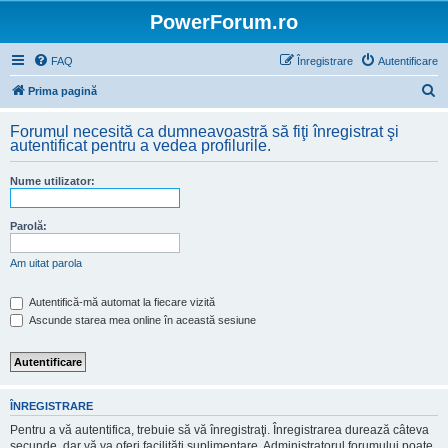
PowerForum.ro
FAQ
Înregistrare
Autentificare
C
Prima pagină
ă
Forumul necesită ca dumneavoastră să fiţi înregistrat şi
u
autentificat pentru a vedea profilurile.
t
Nume utilizator:
a
r
Parolă:
e
Am uitat parola
Autentifică-mă automat la fiecare vizită
Ascunde starea mea online în această sesiune
ÎNREGISTRARE
Pentru a vă autentifica, trebuie să vă înregistraţi. Înregistrarea durează câteva
secunde, dar vă va oferi facilităţi suplimentare. Administratorul forumului poate