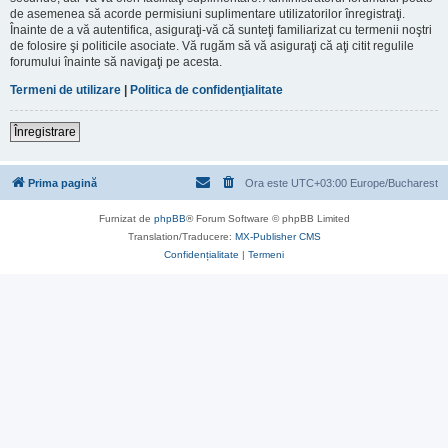
de asemenea să acorde permisiuni suplimentare utilizatorilor înregistraţi.
Înainte de a vă autentifica, asiguraţi-vă că sunteţi familiarizat cu termenii noştri
de folosire şi politicile asociate. Vă rugăm să vă asiguraţi că aţi citit regulile
forumului înainte să navigaţi pe acesta.
Termeni de utilizare
|
Politica de confidenţialitate
Înregistrare
Prima pagină
Ora este UTC+03:00 Europe/Bucharest
Furnizat de
phpBB
® Forum Software © phpBB Limited
Translation/Traducere:
MX-Publisher CMS
Confidențialitate
|
Termeni