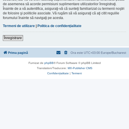
de asemenea să acorde permisiuni suplimentare utilizatorilor înregistraţi.
Înainte de a vă autentifica, asiguraţi-vă că sunteţi familiarizat cu termenii noştri
de folosire şi politicile asociate. Vă rugăm să vă asiguraţi că aţi citit regulile
forumului înainte să navigaţi pe acesta.
Termeni de utilizare
|
Politica de confidenţialitate
Înregistrare
Prima pagină
Ora este UTC+03:00 Europe/Bucharest
Furnizat de
phpBB
® Forum Software © phpBB Limited
Translation/Traducere:
MX-Publisher CMS
Confidențialitate
|
Termeni