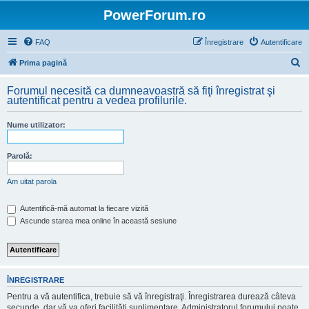
PowerForum.ro
FAQ
Înregistrare
Autentificare
C
Prima pagină
ă
Forumul necesită ca dumneavoastră să fiţi înregistrat şi
u
autentificat pentru a vedea profilurile.
t
Nume utilizator:
a
r
Parolă:
e
Am uitat parola
Autentifică-mă automat la fiecare vizită
Ascunde starea mea online în această sesiune
ÎNREGISTRARE
Pentru a vă autentifica, trebuie să vă înregistraţi. Înregistrarea durează câteva
secunde, dar vă va oferi facilităţi suplimentare. Administratorul forumului poate