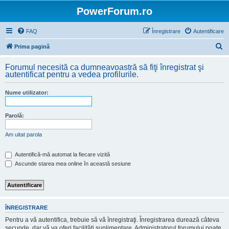
PowerForum.ro
FAQ
Înregistrare
Autentificare
C
Prima pagină
ă
Forumul necesită ca dumneavoastră să fiţi înregistrat şi
u
autentificat pentru a vedea profilurile.
t
Nume utilizator:
a
r
Parolă:
e
Am uitat parola
Autentifică-mă automat la fiecare vizită
Ascunde starea mea online în această sesiune
ÎNREGISTRARE
Pentru a vă autentifica, trebuie să vă înregistraţi. Înregistrarea durează câteva
secunde, dar vă va oferi facilităţi suplimentare. Administratorul forumului poate