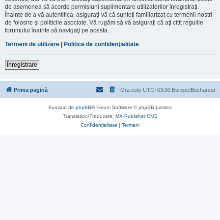
de asemenea să acorde permisiuni suplimentare utilizatorilor înregistraţi.
Înainte de a vă autentifica, asiguraţi-vă că sunteţi familiarizat cu termenii noştri
de folosire şi politicile asociate. Vă rugăm să vă asiguraţi că aţi citit regulile
forumului înainte să navigaţi pe acesta.
Termeni de utilizare
|
Politica de confidenţialitate
Înregistrare
Prima pagină
Ora este UTC+03:00 Europe/Bucharest
Furnizat de
phpBB
® Forum Software © phpBB Limited
Translation/Traducere:
MX-Publisher CMS
Confidențialitate
|
Termeni