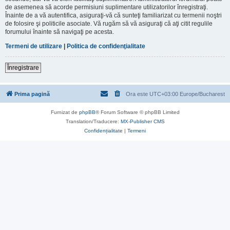
de asemenea să acorde permisiuni suplimentare utilizatorilor înregistraţi.
Înainte de a vă autentifica, asiguraţi-vă că sunteţi familiarizat cu termenii noştri
de folosire şi politicile asociate. Vă rugăm să vă asiguraţi că aţi citit regulile
forumului înainte să navigaţi pe acesta.
Termeni de utilizare
|
Politica de confidenţialitate
Înregistrare
Prima pagină
Ora este UTC+03:00 Europe/Bucharest
Furnizat de
phpBB
® Forum Software © phpBB Limited
Translation/Traducere:
MX-Publisher CMS
Confidențialitate
|
Termeni