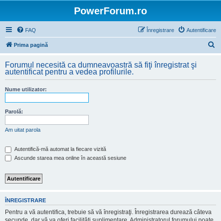
PowerForum.ro
FAQ
Înregistrare
Autentificare
C
Prima pagină
ă
Forumul necesită ca dumneavoastră să fiţi înregistrat şi
u
autentificat pentru a vedea profilurile.
t
Nume utilizator:
a
r
Parolă:
e
Am uitat parola
Autentifică-mă automat la fiecare vizită
Ascunde starea mea online în această sesiune
ÎNREGISTRARE
Pentru a vă autentifica, trebuie să vă înregistraţi. Înregistrarea durează câteva
secunde, dar vă va oferi facilităţi suplimentare. Administratorul forumului poate