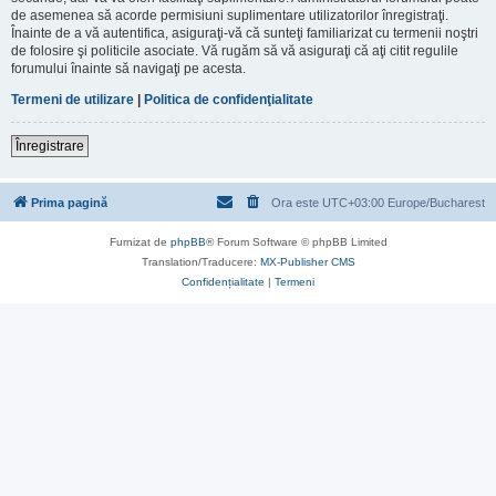
de asemenea să acorde permisiuni suplimentare utilizatorilor înregistraţi.
Înainte de a vă autentifica, asiguraţi-vă că sunteţi familiarizat cu termenii noştri
de folosire şi politicile asociate. Vă rugăm să vă asiguraţi că aţi citit regulile
forumului înainte să navigaţi pe acesta.
Termeni de utilizare
|
Politica de confidenţialitate
Înregistrare
Prima pagină
Ora este UTC+03:00 Europe/Bucharest
Furnizat de
phpBB
® Forum Software © phpBB Limited
Translation/Traducere:
MX-Publisher CMS
Confidențialitate
|
Termeni