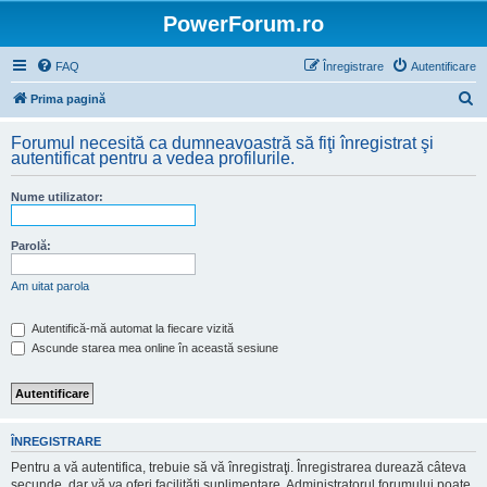
PowerForum.ro
FAQ
Înregistrare
Autentificare
C
Prima pagină
ă
Forumul necesită ca dumneavoastră să fiţi înregistrat şi
u
autentificat pentru a vedea profilurile.
t
Nume utilizator:
a
r
Parolă:
e
Am uitat parola
Autentifică-mă automat la fiecare vizită
Ascunde starea mea online în această sesiune
ÎNREGISTRARE
Pentru a vă autentifica, trebuie să vă înregistraţi. Înregistrarea durează câteva
secunde, dar vă va oferi facilităţi suplimentare. Administratorul forumului poate