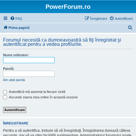
PowerForum.ro
FAQ
Înregistrare
Autentificare
C
Prima pagină
ă
Forumul necesită ca dumneavoastră să fiţi înregistrat şi
u
autentificat pentru a vedea profilurile.
t
Nume utilizator:
a
r
Parolă:
e
Am uitat parola
Autentifică-mă automat la fiecare vizită
Ascunde starea mea online în această sesiune
ÎNREGISTRARE
Pentru a vă autentifica, trebuie să vă înregistraţi. Înregistrarea durează câteva
secunde, dar vă va oferi facilităţi suplimentare. Administratorul forumului poate