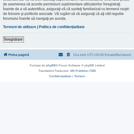
de asemenea să acorde permisiuni suplimentare utilizatorilor înregistraţi.
Înainte de a vă autentifica, asiguraţi-vă că sunteţi familiarizat cu termenii noştri
de folosire şi politicile asociate. Vă rugăm să vă asiguraţi că aţi citit regulile
forumului înainte să navigaţi pe acesta.
Termeni de utilizare
|
Politica de confidenţialitate
Înregistrare
Prima pagină
Ora este UTC+03:00 Europe/Bucharest
Furnizat de
phpBB
® Forum Software © phpBB Limited
Translation/Traducere:
MX-Publisher CMS
Confidențialitate
|
Termeni