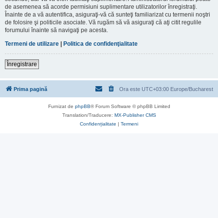
de asemenea să acorde permisiuni suplimentare utilizatorilor înregistraţi.
Înainte de a vă autentifica, asiguraţi-vă că sunteţi familiarizat cu termenii noştri
de folosire şi politicile asociate. Vă rugăm să vă asiguraţi că aţi citit regulile
forumului înainte să navigaţi pe acesta.
Termeni de utilizare
|
Politica de confidenţialitate
Înregistrare
Prima pagină
Ora este UTC+03:00 Europe/Bucharest
Furnizat de
phpBB
® Forum Software © phpBB Limited
Translation/Traducere:
MX-Publisher CMS
Confidențialitate
|
Termeni