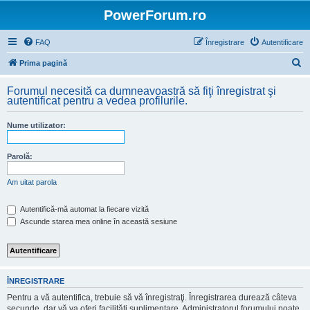
PowerForum.ro
FAQ
Înregistrare
Autentificare
C
Prima pagină
ă
Forumul necesită ca dumneavoastră să fiţi înregistrat şi
u
autentificat pentru a vedea profilurile.
t
Nume utilizator:
a
r
Parolă:
e
Am uitat parola
Autentifică-mă automat la fiecare vizită
Ascunde starea mea online în această sesiune
ÎNREGISTRARE
Pentru a vă autentifica, trebuie să vă înregistraţi. Înregistrarea durează câteva
secunde, dar vă va oferi facilităţi suplimentare. Administratorul forumului poate