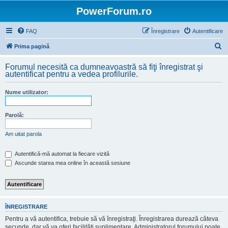
PowerForum.ro
FAQ
Înregistrare
Autentificare
C
Prima pagină
ă
Forumul necesită ca dumneavoastră să fiţi înregistrat şi
u
autentificat pentru a vedea profilurile.
t
Nume utilizator:
a
r
Parolă:
e
Am uitat parola
Autentifică-mă automat la fiecare vizită
Ascunde starea mea online în această sesiune
ÎNREGISTRARE
Pentru a vă autentifica, trebuie să vă înregistraţi. Înregistrarea durează câteva
secunde, dar vă va oferi facilităţi suplimentare. Administratorul forumului poate