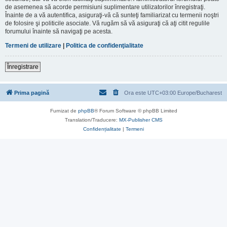
de asemenea să acorde permisiuni suplimentare utilizatorilor înregistraţi.
Înainte de a vă autentifica, asiguraţi-vă că sunteţi familiarizat cu termenii noştri
de folosire şi politicile asociate. Vă rugăm să vă asiguraţi că aţi citit regulile
forumului înainte să navigaţi pe acesta.
Termeni de utilizare
|
Politica de confidenţialitate
Înregistrare
Prima pagină
Ora este UTC+03:00 Europe/Bucharest
Furnizat de
phpBB
® Forum Software © phpBB Limited
Translation/Traducere:
MX-Publisher CMS
Confidențialitate
|
Termeni