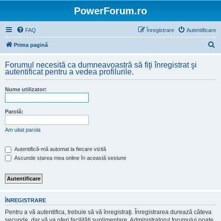
PowerForum.ro
FAQ
Înregistrare
Autentificare
C
Prima pagină
ă
Forumul necesită ca dumneavoastră să fiţi înregistrat şi
u
autentificat pentru a vedea profilurile.
t
Nume utilizator:
a
r
Parolă:
e
Am uitat parola
Autentifică-mă automat la fiecare vizită
Ascunde starea mea online în această sesiune
ÎNREGISTRARE
Pentru a vă autentifica, trebuie să vă înregistraţi. Înregistrarea durează câteva
secunde, dar vă va oferi facilităţi suplimentare. Administratorul forumului poate