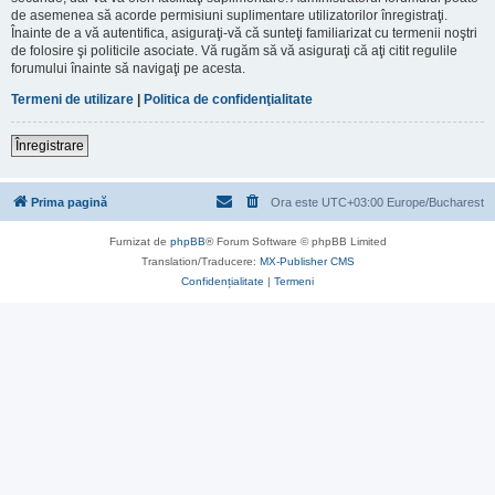
de asemenea să acorde permisiuni suplimentare utilizatorilor înregistraţi.
Înainte de a vă autentifica, asiguraţi-vă că sunteţi familiarizat cu termenii noştri
de folosire şi politicile asociate. Vă rugăm să vă asiguraţi că aţi citit regulile
forumului înainte să navigaţi pe acesta.
Termeni de utilizare
|
Politica de confidenţialitate
Înregistrare
Prima pagină
Ora este UTC+03:00 Europe/Bucharest
Furnizat de
phpBB
® Forum Software © phpBB Limited
Translation/Traducere:
MX-Publisher CMS
Confidențialitate
|
Termeni