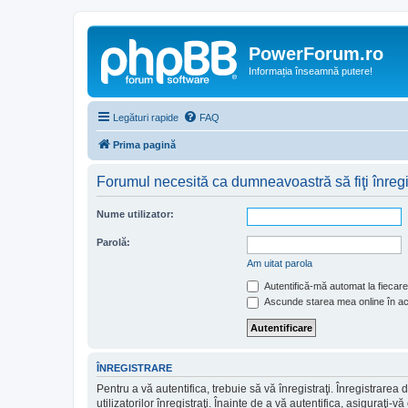
PowerForum.ro
Informația înseamnă putere!
Legături rapide
FAQ
Prima pagină
Forumul necesită ca dumneavoastră să fiţi înregist
Nume utilizator:
Parolă:
Am uitat parola
Autentifică-mă automat la fiecare 
Ascunde starea mea online în a
ÎNREGISTRARE
Pentru a vă autentifica, trebuie să vă înregistraţi. Înregistrar
utilizatorilor înregistraţi. Înainte de a vă autentifica, asiguraţi-v