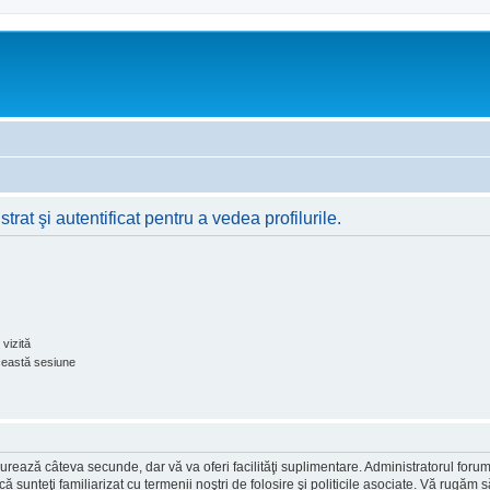
rat şi autentificat pentru a vedea profilurile.
vizită
ceastă sesiune
ea durează câteva secunde, dar vă va oferi facilităţi suplimentare. Administratorul 
ă că sunteţi familiarizat cu termenii noştri de folosire şi politicile asociate. Vă rugăm 