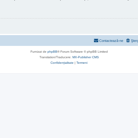
Contactează-ne
Şter
Furnizat de
phpBB
® Forum Software © phpBB Limited
Translation/Traducere:
MX-Publisher CMS
Confidențialitate
|
Termeni