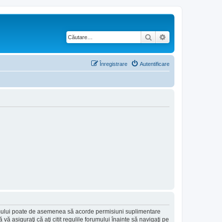
Căutare
Căutare avansată
Înregistrare
Autentificare
forumului poate de asemenea să acorde permisiuni suplimentare
să vă asiguraţi că aţi citit regulile forumului înainte să navigaţi pe