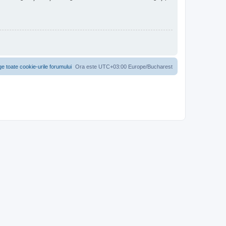
ge toate cookie-urile forumului
Ora este UTC+03:00 Europe/Bucharest