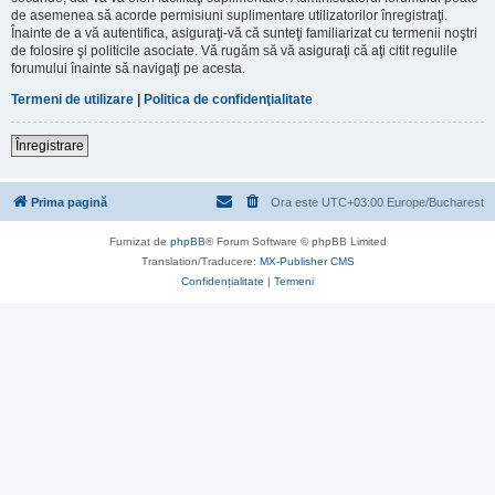
de asemenea să acorde permisiuni suplimentare utilizatorilor înregistraţi.
Înainte de a vă autentifica, asiguraţi-vă că sunteţi familiarizat cu termenii noştri
de folosire şi politicile asociate. Vă rugăm să vă asiguraţi că aţi citit regulile
forumului înainte să navigaţi pe acesta.
Termeni de utilizare
|
Politica de confidenţialitate
Înregistrare
Prima pagină
Ora este UTC+03:00 Europe/Bucharest
Furnizat de
phpBB
® Forum Software © phpBB Limited
Translation/Traducere:
MX-Publisher CMS
Confidențialitate
|
Termeni