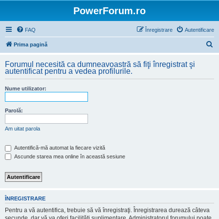
PowerForum.ro
FAQ
Înregistrare
Autentificare
C
Prima pagină
ă
Forumul necesită ca dumneavoastră să fiţi înregistrat şi
u
autentificat pentru a vedea profilurile.
t
Nume utilizator:
a
r
Parolă:
e
Am uitat parola
Autentifică-mă automat la fiecare vizită
Ascunde starea mea online în această sesiune
ÎNREGISTRARE
Pentru a vă autentifica, trebuie să vă înregistraţi. Înregistrarea durează câteva
secunde, dar vă va oferi facilităţi suplimentare. Administratorul forumului poate