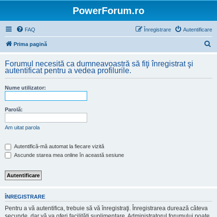
PowerForum.ro
FAQ
Înregistrare
Autentificare
C
Prima pagină
ă
Forumul necesită ca dumneavoastră să fiţi înregistrat şi
u
autentificat pentru a vedea profilurile.
t
Nume utilizator:
a
r
Parolă:
e
Am uitat parola
Autentifică-mă automat la fiecare vizită
Ascunde starea mea online în această sesiune
ÎNREGISTRARE
Pentru a vă autentifica, trebuie să vă înregistraţi. Înregistrarea durează câteva
secunde, dar vă va oferi facilităţi suplimentare. Administratorul forumului poate