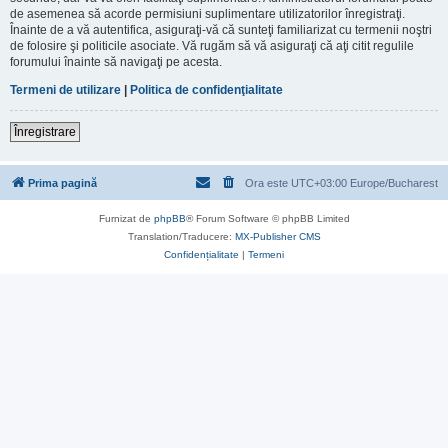
de asemenea să acorde permisiuni suplimentare utilizatorilor înregistraţi.
Înainte de a vă autentifica, asiguraţi-vă că sunteţi familiarizat cu termenii noştri
de folosire şi politicile asociate. Vă rugăm să vă asiguraţi că aţi citit regulile
forumului înainte să navigaţi pe acesta.
Termeni de utilizare
|
Politica de confidenţialitate
Înregistrare
Prima pagină
Ora este UTC+03:00 Europe/Bucharest
Furnizat de
phpBB
® Forum Software © phpBB Limited
Translation/Traducere:
MX-Publisher CMS
Confidențialitate
|
Termeni