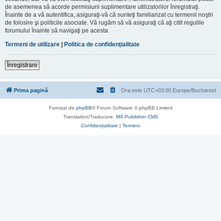
de asemenea să acorde permisiuni suplimentare utilizatorilor înregistraţi.
Înainte de a vă autentifica, asiguraţi-vă că sunteţi familiarizat cu termenii noştri
de folosire şi politicile asociate. Vă rugăm să vă asiguraţi că aţi citit regulile
forumului înainte să navigaţi pe acesta.
Termeni de utilizare
|
Politica de confidenţialitate
Înregistrare
Prima pagină
Ora este UTC+03:00 Europe/Bucharest
Furnizat de
phpBB
® Forum Software © phpBB Limited
Translation/Traducere:
MX-Publisher CMS
Confidențialitate
|
Termeni