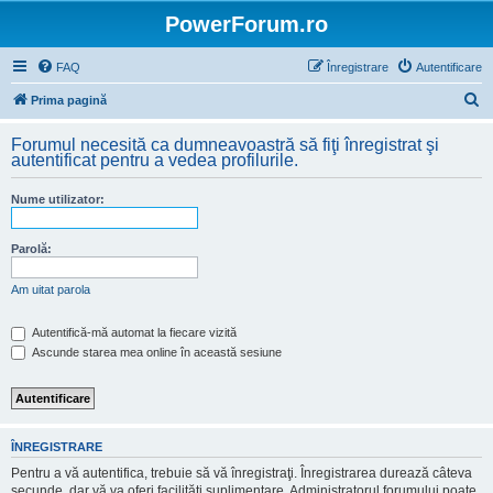
PowerForum.ro
FAQ
Înregistrare
Autentificare
C
Prima pagină
ă
Forumul necesită ca dumneavoastră să fiţi înregistrat şi
u
autentificat pentru a vedea profilurile.
t
Nume utilizator:
a
r
Parolă:
e
Am uitat parola
Autentifică-mă automat la fiecare vizită
Ascunde starea mea online în această sesiune
ÎNREGISTRARE
Pentru a vă autentifica, trebuie să vă înregistraţi. Înregistrarea durează câteva
secunde, dar vă va oferi facilităţi suplimentare. Administratorul forumului poate