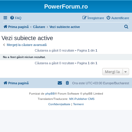
PowerForum.ro
FAQ
Înregistrare
Autentificare
C
Prima pagină
Căutare
Vezi subiecte active
ă
Vezi subiecte active
u
Mergeți la căutare avansată
t
Căutarea a găsit 0 rezultate • Pagina
1
din
1
a
Nu a fost găsit niciun rezultat.
r
Căutarea a găsit 0 rezultate • Pagina
1
din
1
e
Mergi la
Prima pagină
Ora este UTC+03:00 Europe/Bucharest
Furnizat de
phpBB
® Forum Software © phpBB Limited
Translation/Traducere:
MX-Publisher CMS
Confidențialitate
|
Termeni