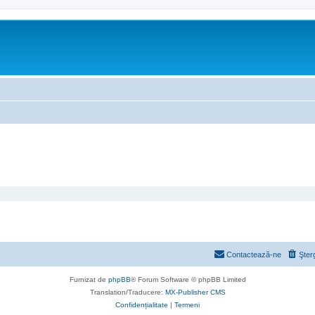
Contactează-ne
Şter
Furnizat de
phpBB
® Forum Software © phpBB Limited
Translation/Traducere:
MX-Publisher CMS
Confidențialitate
|
Termeni