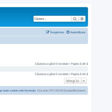
Căutare
Căutare avansată
Înregistrare
Autentificare
Căutarea a găsit 0 rezultate • Pagina
1
din
1
Căutarea a găsit 0 rezultate • Pagina
1
din
1
Mergi la
ge toate cookie-urile forumului
Ora este UTC+03:00 Europe/Bucharest