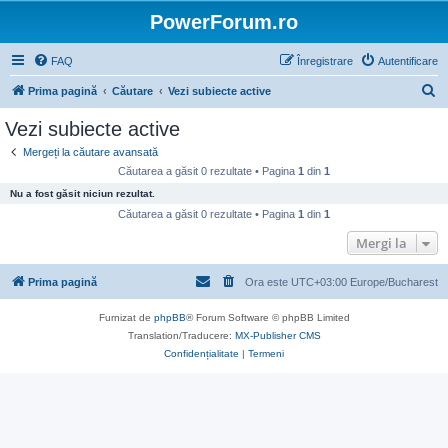
PowerForum.ro
FAQ
Înregistrare
Autentificare
C
Prima pagină
Căutare
Vezi subiecte active
ă
Vezi subiecte active
u
Mergeți la căutare avansată
t
Căutarea a găsit 0 rezultate • Pagina
1
din
1
a
Nu a fost găsit niciun rezultat.
r
Căutarea a găsit 0 rezultate • Pagina
1
din
1
e
Mergi la
Prima pagină
Ora este UTC+03:00 Europe/Bucharest
Furnizat de
phpBB
® Forum Software © phpBB Limited
Translation/Traducere:
MX-Publisher CMS
Confidențialitate
|
Termeni