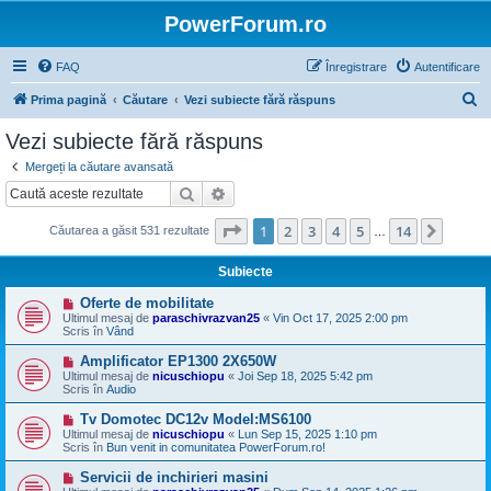
PowerForum.ro
FAQ
Înregistrare
Autentificare
C
Prima pagină
Căutare
Vezi subiecte fără răspuns
ă
Vezi subiecte fără răspuns
u
Mergeți la căutare avansată
t
Căutare
Căutare avansată
a
Pagina
1
din
14
1
2
3
4
5
14
Următ
Căutarea a găsit 531 rezultate
r
…
e
Subiecte
M
Oferte de mobilitate
e
Ultimul mesaj de
paraschivrazvan25
«
Vin Oct 17, 2025 2:00 pm
s
Scris în
Vând
a
j
M
Amplificator EP1300 2X650W
n
e
Ultimul mesaj de
nicuschiopu
«
Joi Sep 18, 2025 5:42 pm
o
s
Scris în
Audio
u
a
j
M
Tv Domotec DC12v Model:MS6100
n
e
Ultimul mesaj de
nicuschiopu
«
Lun Sep 15, 2025 1:10 pm
o
s
Scris în
Bun venit in comunitatea PowerForum.ro!
u
a
j
M
Servicii de inchirieri masini
n
e