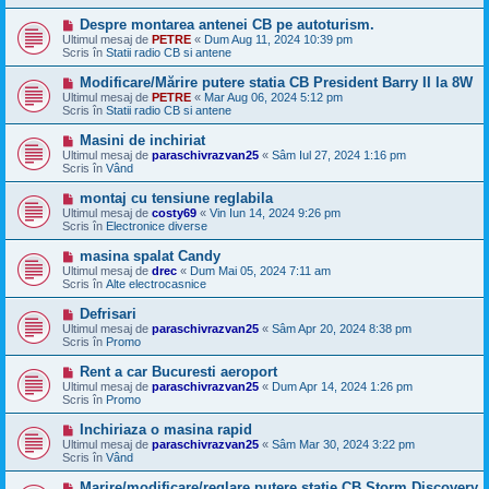
a
j
M
Despre montarea antenei CB pe autoturism.
n
e
Ultimul mesaj de
PETRE
«
Dum Aug 11, 2024 10:39 pm
o
s
Scris în
Statii radio CB si antene
u
a
j
M
Modificare/Mărire putere statia CB President Barry II la 8W
n
e
Ultimul mesaj de
PETRE
«
Mar Aug 06, 2024 5:12 pm
o
s
Scris în
Statii radio CB si antene
u
a
j
M
Masini de inchiriat
n
e
Ultimul mesaj de
paraschivrazvan25
«
Sâm Iul 27, 2024 1:16 pm
o
s
Scris în
Vând
u
a
j
M
montaj cu tensiune reglabila
n
e
Ultimul mesaj de
costy69
«
Vin Iun 14, 2024 9:26 pm
o
s
Scris în
Electronice diverse
u
a
j
M
masina spalat Candy
n
e
Ultimul mesaj de
drec
«
Dum Mai 05, 2024 7:11 am
o
s
Scris în
Alte electrocasnice
u
a
j
M
Defrisari
n
e
Ultimul mesaj de
paraschivrazvan25
«
Sâm Apr 20, 2024 8:38 pm
o
s
Scris în
Promo
u
a
j
M
Rent a car Bucuresti aeroport
n
e
Ultimul mesaj de
paraschivrazvan25
«
Dum Apr 14, 2024 1:26 pm
o
s
Scris în
Promo
u
a
j
M
Inchiriaza o masina rapid
n
e
Ultimul mesaj de
paraschivrazvan25
«
Sâm Mar 30, 2024 3:22 pm
o
s
Scris în
Vând
u
a
j
M
Marire/modificare/reglare putere statie CB Storm Discovery