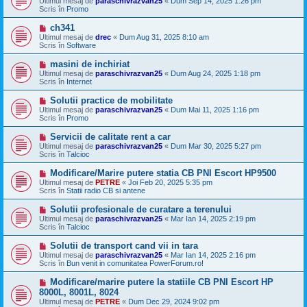
Ultimul mesaj de
paraschivrazvan25
«
Dum Sep 14, 2025 1:26 pm
o
s
Scris în
Promo
u
a
j
M
ch341
n
e
Ultimul mesaj de
drec
«
Dum Aug 31, 2025 8:10 am
o
s
Scris în
Software
u
a
j
M
masini de inchiriat
n
e
Ultimul mesaj de
paraschivrazvan25
«
Dum Aug 24, 2025 1:18 pm
o
s
Scris în
Internet
u
a
j
M
Solutii practice de mobilitate
n
e
Ultimul mesaj de
paraschivrazvan25
«
Dum Mai 11, 2025 1:16 pm
o
s
Scris în
Promo
u
a
j
M
Servicii de calitate rent a car
n
e
Ultimul mesaj de
paraschivrazvan25
«
Dum Mar 30, 2025 5:27 pm
o
s
Scris în
Talcioc
u
a
j
M
Modificare/Marire putere statia CB PNI Escort HP9500
n
e
Ultimul mesaj de
PETRE
«
Joi Feb 20, 2025 5:35 pm
o
s
Scris în
Statii radio CB si antene
u
a
j
M
Solutii profesionale de curatare a terenului
n
e
Ultimul mesaj de
paraschivrazvan25
«
Mar Ian 14, 2025 2:19 pm
o
s
Scris în
Talcioc
u
a
j
M
Solutii de transport cand vii in tara
n
e
Ultimul mesaj de
paraschivrazvan25
«
Mar Ian 14, 2025 2:16 pm
o
s
Scris în
Bun venit in comunitatea PowerForum.ro!
u
a
j
M
Modificare/marire putere la statiile CB PNI Escort HP
n
e
8000L, 8001L, 8024
o
s
Ultimul mesaj de
u
PETRE
«
Dum Dec 29, 2024 9:02 pm
a