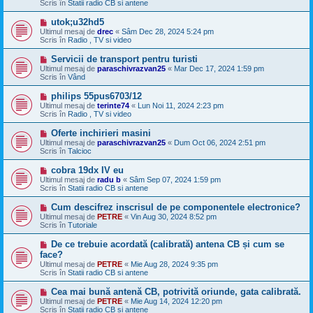
Scris în
Statii radio CB si antene
j
n
M
utok;u32hd5
o
e
Ultimul mesaj de
u
drec
«
Sâm Dec 28, 2024 5:24 pm
s
Scris în
Radio , TV si video
a
j
M
Servicii de transport pentru turisti
n
e
Ultimul mesaj de
paraschivrazvan25
«
Mar Dec 17, 2024 1:59 pm
o
s
Scris în
Vând
u
a
j
M
philips 55pus6703/12
n
e
Ultimul mesaj de
terinte74
«
Lun Noi 11, 2024 2:23 pm
o
s
Scris în
Radio , TV si video
u
a
j
M
Oferte inchirieri masini
n
e
Ultimul mesaj de
paraschivrazvan25
«
Dum Oct 06, 2024 2:51 pm
o
s
Scris în
Talcioc
u
a
j
M
cobra 19dx IV eu
n
e
Ultimul mesaj de
radu b
«
Sâm Sep 07, 2024 1:59 pm
o
s
Scris în
Statii radio CB si antene
u
a
j
M
Cum descifrez inscrisul de pe componentele electronice?
n
e
Ultimul mesaj de
PETRE
«
Vin Aug 30, 2024 8:52 pm
o
s
Scris în
Tutoriale
u
a
j
M
De ce trebuie acordată (calibrată) antena CB și cum se
n
e
face?
o
s
Ultimul mesaj de
u
PETRE
«
Mie Aug 28, 2024 9:35 pm
a
Scris în
Statii radio CB si antene
j
n
M
Cea mai bună antenă CB, potrivită oriunde, gata calibrată.
o
e
Ultimul mesaj de
u
PETRE
«
Mie Aug 14, 2024 12:20 pm
s
Scris în
Statii radio CB si antene