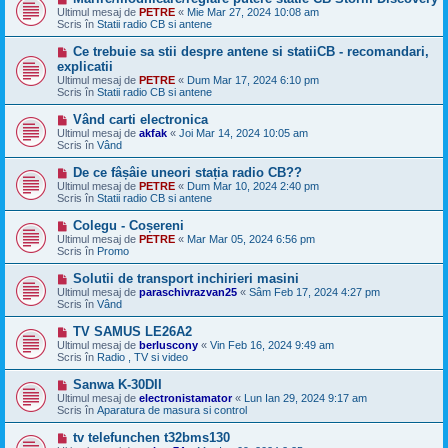
n
e
Ultimul mesaj de
PETRE
«
Mie Mar 27, 2024 10:08 am
o
s
Scris în
Statii radio CB si antene
u
a
j
M
Ce trebuie sa stii despre antene si statiiCB - recomandari,
n
e
explicatii
o
s
Ultimul mesaj de
u
PETRE
«
Dum Mar 17, 2024 6:10 pm
a
Scris în
Statii radio CB si antene
j
n
M
Vând carti electronica
o
e
Ultimul mesaj de
u
akfak
«
Joi Mar 14, 2024 10:05 am
s
Scris în
Vând
a
j
M
De ce fâșâie uneori stația radio CB??
n
e
Ultimul mesaj de
PETRE
«
Dum Mar 10, 2024 2:40 pm
o
s
Scris în
Statii radio CB si antene
u
a
j
M
Colegu - Coșereni
n
e
Ultimul mesaj de
PETRE
«
Mar Mar 05, 2024 6:56 pm
o
s
Scris în
Promo
u
a
j
M
Solutii de transport inchirieri masini
n
e
Ultimul mesaj de
paraschivrazvan25
«
Sâm Feb 17, 2024 4:27 pm
o
s
Scris în
Vând
u
a
j
M
TV SAMUS LE26A2
n
e
Ultimul mesaj de
berluscony
«
Vin Feb 16, 2024 9:49 am
o
s
Scris în
Radio , TV si video
u
a
j
M
Sanwa K-30DII
n
e
Ultimul mesaj de
electronistamator
«
Lun Ian 29, 2024 9:17 am
o
s
Scris în
Aparatura de masura si control
u
a
j
M
tv telefunchen t32bms130
n
e