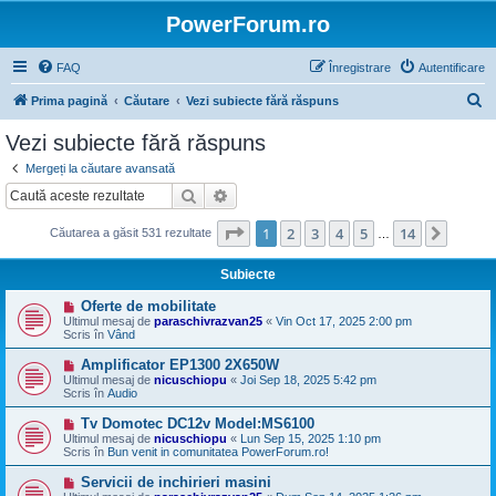
PowerForum.ro
FAQ
Înregistrare
Autentificare
C
Prima pagină
Căutare
Vezi subiecte fără răspuns
ă
Vezi subiecte fără răspuns
u
Mergeți la căutare avansată
t
Căutare
Căutare avansată
a
Pagina
1
din
14
1
2
3
4
5
14
Următ
Căutarea a găsit 531 rezultate
r
…
e
Subiecte
M
Oferte de mobilitate
e
Ultimul mesaj de
paraschivrazvan25
«
Vin Oct 17, 2025 2:00 pm
s
Scris în
Vând
a
j
M
Amplificator EP1300 2X650W
n
e
Ultimul mesaj de
nicuschiopu
«
Joi Sep 18, 2025 5:42 pm
o
s
Scris în
Audio
u
a
j
M
Tv Domotec DC12v Model:MS6100
n
e
Ultimul mesaj de
nicuschiopu
«
Lun Sep 15, 2025 1:10 pm
o
s
Scris în
Bun venit in comunitatea PowerForum.ro!
u
a
j
M
Servicii de inchirieri masini
n
e