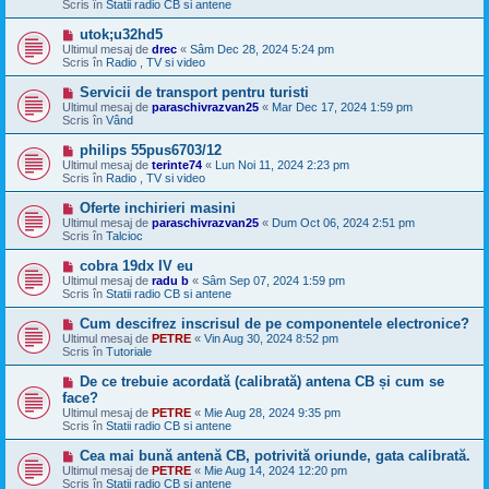
Scris în
Statii radio CB si antene
j
n
M
utok;u32hd5
o
e
Ultimul mesaj de
u
drec
«
Sâm Dec 28, 2024 5:24 pm
s
Scris în
Radio , TV si video
a
j
M
Servicii de transport pentru turisti
n
e
Ultimul mesaj de
paraschivrazvan25
«
Mar Dec 17, 2024 1:59 pm
o
s
Scris în
Vând
u
a
j
M
philips 55pus6703/12
n
e
Ultimul mesaj de
terinte74
«
Lun Noi 11, 2024 2:23 pm
o
s
Scris în
Radio , TV si video
u
a
j
M
Oferte inchirieri masini
n
e
Ultimul mesaj de
paraschivrazvan25
«
Dum Oct 06, 2024 2:51 pm
o
s
Scris în
Talcioc
u
a
j
M
cobra 19dx IV eu
n
e
Ultimul mesaj de
radu b
«
Sâm Sep 07, 2024 1:59 pm
o
s
Scris în
Statii radio CB si antene
u
a
j
M
Cum descifrez inscrisul de pe componentele electronice?
n
e
Ultimul mesaj de
PETRE
«
Vin Aug 30, 2024 8:52 pm
o
s
Scris în
Tutoriale
u
a
j
M
De ce trebuie acordată (calibrată) antena CB și cum se
n
e
face?
o
s
Ultimul mesaj de
u
PETRE
«
Mie Aug 28, 2024 9:35 pm
a
Scris în
Statii radio CB si antene
j
n
M
Cea mai bună antenă CB, potrivită oriunde, gata calibrată.
o
e
Ultimul mesaj de
u
PETRE
«
Mie Aug 14, 2024 12:20 pm
s
Scris în
Statii radio CB si antene