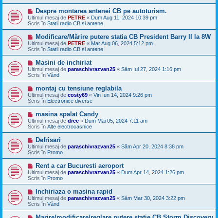
a
j
M
Despre montarea antenei CB pe autoturism.
n
e
Ultimul mesaj de
PETRE
«
Dum Aug 11, 2024 10:39 pm
o
s
Scris în
Statii radio CB si antene
u
a
j
M
Modificare/Mărire putere statia CB President Barry II la 8W
n
e
Ultimul mesaj de
PETRE
«
Mar Aug 06, 2024 5:12 pm
o
s
Scris în
Statii radio CB si antene
u
a
j
M
Masini de inchiriat
n
e
Ultimul mesaj de
paraschivrazvan25
«
Sâm Iul 27, 2024 1:16 pm
o
s
Scris în
Vând
u
a
j
M
montaj cu tensiune reglabila
n
e
Ultimul mesaj de
costy69
«
Vin Iun 14, 2024 9:26 pm
o
s
Scris în
Electronice diverse
u
a
j
M
masina spalat Candy
n
e
Ultimul mesaj de
drec
«
Dum Mai 05, 2024 7:11 am
o
s
Scris în
Alte electrocasnice
u
a
j
M
Defrisari
n
e
Ultimul mesaj de
paraschivrazvan25
«
Sâm Apr 20, 2024 8:38 pm
o
s
Scris în
Promo
u
a
j
M
Rent a car Bucuresti aeroport
n
e
Ultimul mesaj de
paraschivrazvan25
«
Dum Apr 14, 2024 1:26 pm
o
s
Scris în
Promo
u
a
j
M
Inchiriaza o masina rapid
n
e
Ultimul mesaj de
paraschivrazvan25
«
Sâm Mar 30, 2024 3:22 pm
o
s
Scris în
Vând
u
a
j
M
Marire/modificare/reglare putere statie CB Storm Discovery