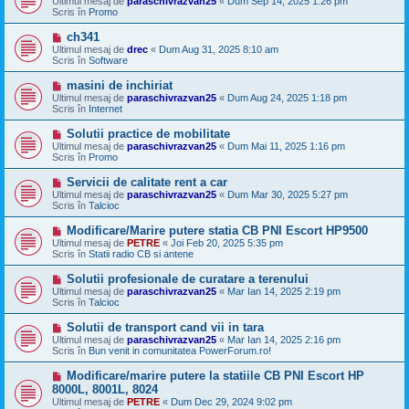
Ultimul mesaj de
paraschivrazvan25
«
Dum Sep 14, 2025 1:26 pm
o
s
Scris în
Promo
u
a
j
M
ch341
n
e
Ultimul mesaj de
drec
«
Dum Aug 31, 2025 8:10 am
o
s
Scris în
Software
u
a
j
M
masini de inchiriat
n
e
Ultimul mesaj de
paraschivrazvan25
«
Dum Aug 24, 2025 1:18 pm
o
s
Scris în
Internet
u
a
j
M
Solutii practice de mobilitate
n
e
Ultimul mesaj de
paraschivrazvan25
«
Dum Mai 11, 2025 1:16 pm
o
s
Scris în
Promo
u
a
j
M
Servicii de calitate rent a car
n
e
Ultimul mesaj de
paraschivrazvan25
«
Dum Mar 30, 2025 5:27 pm
o
s
Scris în
Talcioc
u
a
j
M
Modificare/Marire putere statia CB PNI Escort HP9500
n
e
Ultimul mesaj de
PETRE
«
Joi Feb 20, 2025 5:35 pm
o
s
Scris în
Statii radio CB si antene
u
a
j
M
Solutii profesionale de curatare a terenului
n
e
Ultimul mesaj de
paraschivrazvan25
«
Mar Ian 14, 2025 2:19 pm
o
s
Scris în
Talcioc
u
a
j
M
Solutii de transport cand vii in tara
n
e
Ultimul mesaj de
paraschivrazvan25
«
Mar Ian 14, 2025 2:16 pm
o
s
Scris în
Bun venit in comunitatea PowerForum.ro!
u
a
j
M
Modificare/marire putere la statiile CB PNI Escort HP
n
e
8000L, 8001L, 8024
o
s
Ultimul mesaj de
u
PETRE
«
Dum Dec 29, 2024 9:02 pm
a