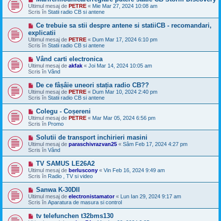
n
e
Ultimul mesaj de
PETRE
«
Mie Mar 27, 2024 10:08 am
o
s
Scris în
Statii radio CB si antene
u
a
j
M
Ce trebuie sa stii despre antene si statiiCB - recomandari,
n
e
explicatii
o
s
Ultimul mesaj de
u
PETRE
«
Dum Mar 17, 2024 6:10 pm
a
Scris în
Statii radio CB si antene
j
n
M
Vând carti electronica
o
e
Ultimul mesaj de
u
akfak
«
Joi Mar 14, 2024 10:05 am
s
Scris în
Vând
a
j
M
De ce fâșâie uneori stația radio CB??
n
e
Ultimul mesaj de
PETRE
«
Dum Mar 10, 2024 2:40 pm
o
s
Scris în
Statii radio CB si antene
u
a
j
M
Colegu - Coșereni
n
e
Ultimul mesaj de
PETRE
«
Mar Mar 05, 2024 6:56 pm
o
s
Scris în
Promo
u
a
j
M
Solutii de transport inchirieri masini
n
e
Ultimul mesaj de
paraschivrazvan25
«
Sâm Feb 17, 2024 4:27 pm
o
s
Scris în
Vând
u
a
j
M
TV SAMUS LE26A2
n
e
Ultimul mesaj de
berluscony
«
Vin Feb 16, 2024 9:49 am
o
s
Scris în
Radio , TV si video
u
a
j
M
Sanwa K-30DII
n
e
Ultimul mesaj de
electronistamator
«
Lun Ian 29, 2024 9:17 am
o
s
Scris în
Aparatura de masura si control
u
a
j
M
tv telefunchen t32bms130
n
e