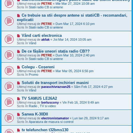
n
e
Ultimul mesaj de
PETRE
«
Mie Mar 27, 2024 10:08 am
o
s
Scris în
Statii radio CB si antene
u
a
j
M
Ce trebuie sa stii despre antene si statiiCB - recomandari,
n
e
explicatii
o
s
Ultimul mesaj de
u
PETRE
«
Dum Mar 17, 2024 6:10 pm
a
Scris în
Statii radio CB si antene
j
n
M
Vând carti electronica
o
e
Ultimul mesaj de
u
akfak
«
Joi Mar 14, 2024 10:05 am
s
Scris în
Vând
a
j
M
De ce fâșâie uneori stația radio CB??
n
e
Ultimul mesaj de
PETRE
«
Dum Mar 10, 2024 2:40 pm
o
s
Scris în
Statii radio CB si antene
u
a
j
M
Colegu - Coșereni
n
e
Ultimul mesaj de
PETRE
«
Mar Mar 05, 2024 6:56 pm
o
s
Scris în
Promo
u
a
j
M
Solutii de transport inchirieri masini
n
e
Ultimul mesaj de
paraschivrazvan25
«
Sâm Feb 17, 2024 4:27 pm
o
s
Scris în
Vând
u
a
j
M
TV SAMUS LE26A2
n
e
Ultimul mesaj de
berluscony
«
Vin Feb 16, 2024 9:49 am
o
s
Scris în
Radio , TV si video
u
a
j
M
Sanwa K-30DII
n
e
Ultimul mesaj de
electronistamator
«
Lun Ian 29, 2024 9:17 am
o
s
Scris în
Aparatura de masura si control
u
a
j
M
tv telefunchen t32bms130
n
e