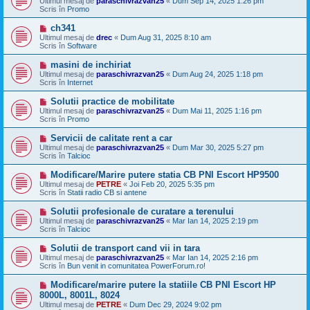
Ultimul mesaj de
paraschivrazvan25
«
Dum Sep 14, 2025 1:26 pm
o
s
Scris în
Promo
u
a
j
M
ch341
n
e
Ultimul mesaj de
drec
«
Dum Aug 31, 2025 8:10 am
o
s
Scris în
Software
u
a
j
M
masini de inchiriat
n
e
Ultimul mesaj de
paraschivrazvan25
«
Dum Aug 24, 2025 1:18 pm
o
s
Scris în
Internet
u
a
j
M
Solutii practice de mobilitate
n
e
Ultimul mesaj de
paraschivrazvan25
«
Dum Mai 11, 2025 1:16 pm
o
s
Scris în
Promo
u
a
j
M
Servicii de calitate rent a car
n
e
Ultimul mesaj de
paraschivrazvan25
«
Dum Mar 30, 2025 5:27 pm
o
s
Scris în
Talcioc
u
a
j
M
Modificare/Marire putere statia CB PNI Escort HP9500
n
e
Ultimul mesaj de
PETRE
«
Joi Feb 20, 2025 5:35 pm
o
s
Scris în
Statii radio CB si antene
u
a
j
M
Solutii profesionale de curatare a terenului
n
e
Ultimul mesaj de
paraschivrazvan25
«
Mar Ian 14, 2025 2:19 pm
o
s
Scris în
Talcioc
u
a
j
M
Solutii de transport cand vii in tara
n
e
Ultimul mesaj de
paraschivrazvan25
«
Mar Ian 14, 2025 2:16 pm
o
s
Scris în
Bun venit in comunitatea PowerForum.ro!
u
a
j
M
Modificare/marire putere la statiile CB PNI Escort HP
n
e
8000L, 8001L, 8024
o
s
Ultimul mesaj de
u
PETRE
«
Dum Dec 29, 2024 9:02 pm
a