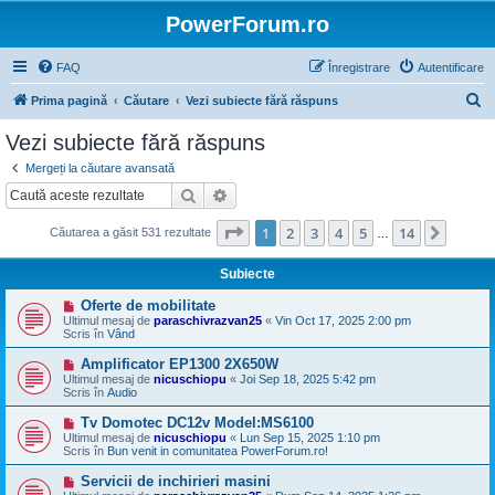
PowerForum.ro
FAQ
Înregistrare
Autentificare
C
Prima pagină
Căutare
Vezi subiecte fără răspuns
ă
Vezi subiecte fără răspuns
u
Mergeți la căutare avansată
t
Căutare
Căutare avansată
a
Pagina
1
din
14
1
2
3
4
5
14
Următ
Căutarea a găsit 531 rezultate
r
…
e
Subiecte
M
Oferte de mobilitate
e
Ultimul mesaj de
paraschivrazvan25
«
Vin Oct 17, 2025 2:00 pm
s
Scris în
Vând
a
j
M
Amplificator EP1300 2X650W
n
e
Ultimul mesaj de
nicuschiopu
«
Joi Sep 18, 2025 5:42 pm
o
s
Scris în
Audio
u
a
j
M
Tv Domotec DC12v Model:MS6100
n
e
Ultimul mesaj de
nicuschiopu
«
Lun Sep 15, 2025 1:10 pm
o
s
Scris în
Bun venit in comunitatea PowerForum.ro!
u
a
j
M
Servicii de inchirieri masini
n
e