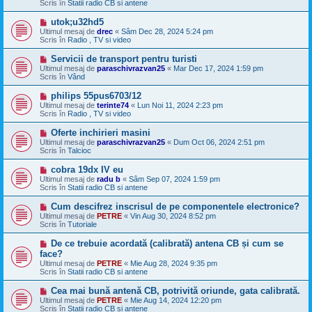
Scris în
Statii radio CB si antene
j
n
M
utok;u32hd5
o
e
Ultimul mesaj de
u
drec
«
Sâm Dec 28, 2024 5:24 pm
s
Scris în
Radio , TV si video
a
j
M
Servicii de transport pentru turisti
n
e
Ultimul mesaj de
paraschivrazvan25
«
Mar Dec 17, 2024 1:59 pm
o
s
Scris în
Vând
u
a
j
M
philips 55pus6703/12
n
e
Ultimul mesaj de
terinte74
«
Lun Noi 11, 2024 2:23 pm
o
s
Scris în
Radio , TV si video
u
a
j
M
Oferte inchirieri masini
n
e
Ultimul mesaj de
paraschivrazvan25
«
Dum Oct 06, 2024 2:51 pm
o
s
Scris în
Talcioc
u
a
j
M
cobra 19dx IV eu
n
e
Ultimul mesaj de
radu b
«
Sâm Sep 07, 2024 1:59 pm
o
s
Scris în
Statii radio CB si antene
u
a
j
M
Cum descifrez inscrisul de pe componentele electronice?
n
e
Ultimul mesaj de
PETRE
«
Vin Aug 30, 2024 8:52 pm
o
s
Scris în
Tutoriale
u
a
j
M
De ce trebuie acordată (calibrată) antena CB și cum se
n
e
face?
o
s
Ultimul mesaj de
u
PETRE
«
Mie Aug 28, 2024 9:35 pm
a
Scris în
Statii radio CB si antene
j
n
M
Cea mai bună antenă CB, potrivită oriunde, gata calibrată.
o
e
Ultimul mesaj de
u
PETRE
«
Mie Aug 14, 2024 12:20 pm
s
Scris în
Statii radio CB si antene