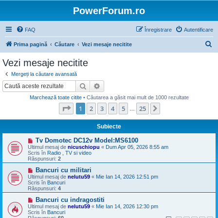
PowerForum.ro
FAQ
Înregistrare
Autentificare
C
Prima pagină
Căutare
Vezi mesaje necitite
ă
Vezi mesaje necitite
u
Mergeți la căutare avansată
t
Căutare
Căutare avansată
a
Marchează toate citite
• Căutarea a găsit mai mult de 1000 rezultate
r
Pagina
1
din
25
1
2
3
4
5
25
Următorul
…
e
Subiecte
M
Tv Domotec DC12v Model:MS6100
e
Ultimul mesaj de
nicuschiopu
«
Dum Apr 05, 2026 8:55 am
s
Scris în
Radio , TV si video
a
Răspunsuri:
2
j
n
M
Bancuri cu militari
o
e
Ultimul mesaj de
nelutu59
«
Mie Ian 14, 2026 12:51 pm
u
s
Scris în
Bancuri
a
Răspunsuri:
4
j
n
M
Bancuri cu indragostiti
o
e
Ultimul mesaj de
nelutu59
«
Mie Ian 14, 2026 12:30 pm
u
s
Scris în
Bancuri
a
Răspunsuri:
60