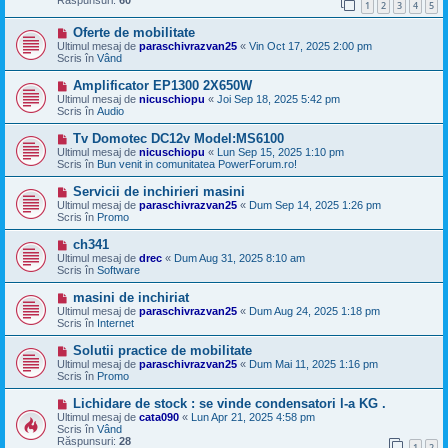
1
2
3
4
5
j
n
M
Oferte de mobilitate
o
e
u
Ultimul mesaj de
paraschivrazvan25
«
Vin Oct 17, 2025 2:00 pm
s
Scris în
Vând
a
j
M
Amplificator EP1300 2X650W
n
e
Ultimul mesaj de
nicuschiopu
«
Joi Sep 18, 2025 5:42 pm
o
s
Scris în
Audio
u
a
j
M
Tv Domotec DC12v Model:MS6100
n
e
Ultimul mesaj de
nicuschiopu
«
Lun Sep 15, 2025 1:10 pm
o
s
Scris în
Bun venit in comunitatea PowerForum.ro!
u
a
j
M
Servicii de inchirieri masini
n
e
Ultimul mesaj de
paraschivrazvan25
«
Dum Sep 14, 2025 1:26 pm
o
s
Scris în
Promo
u
a
j
M
ch341
n
e
Ultimul mesaj de
drec
«
Dum Aug 31, 2025 8:10 am
o
s
Scris în
Software
u
a
j
M
masini de inchiriat
n
e
Ultimul mesaj de
paraschivrazvan25
«
Dum Aug 24, 2025 1:18 pm
o
s
Scris în
Internet
u
a
j
M
Solutii practice de mobilitate
n
e
Ultimul mesaj de
paraschivrazvan25
«
Dum Mai 11, 2025 1:16 pm
o
s
Scris în
Promo
u
a
j
M
Lichidare de stock : se vinde condensatori l-a KG .
n
e
Ultimul mesaj de
cata090
«
Lun Apr 21, 2025 4:58 pm
o
s
Scris în
Vând
u
a
Răspunsuri:
28
1
2