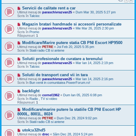
j
n
M
Servicii de calitate rent a car
o
e
u
Ultimul mesaj de
paraschivrazvan25
«
Dum Mar 30, 2025 5:27 pm
s
Scris în
Talcioc
a
j
M
Magazin bratari handmade si accesorii personalizate
n
e
Ultimul mesaj de
paraschivrazvan25
«
Mie Mar 26, 2025 2:30 pm
o
s
Scris în
Promo
u
a
Răspunsuri:
1
j
n
M
Modificare/Marire putere statia CB PNI Escort HP9500
o
e
Ultimul mesaj de
PETRE
«
Joi Feb 20, 2025 5:35 pm
u
s
Scris în
Statii radio CB si antene
a
j
M
Solutii profesionale de curatare a terenului
n
e
Ultimul mesaj de
paraschivrazvan25
«
Mar Ian 14, 2025 2:19 pm
o
s
Scris în
Talcioc
u
a
j
M
Solutii de transport cand vii in tara
n
e
Ultimul mesaj de
paraschivrazvan25
«
Mar Ian 14, 2025 2:16 pm
o
s
Scris în
Bun venit in comunitatea PowerForum.ro!
u
a
j
M
backlight
n
e
Ultimul mesaj de
cornel1962
«
Dum Ian 05, 2025 6:08 pm
o
s
Scris în
Radio , TV si video
u
a
Răspunsuri:
1
j
n
M
Modificare/marire putere la statiile CB PNI Escort HP
o
e
8000L, 8001L, 8024
u
s
Ultimul mesaj de
PETRE
«
Dum Dec 29, 2024 9:02 pm
a
Scris în
Statii radio CB si antene
j
n
M
utok;u32hd5
o
e
Ultimul mesaj de
u
drec
«
Sâm Dec 28, 2024 5:24 pm