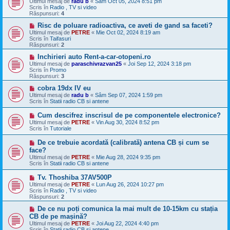
Ultimul mesaj de
radu b
«
Sâm Oct 05, 2024 8:51 pm
o
s
Scris în
Radio , TV si video
u
a
Răspunsuri:
4
j
n
M
Risc de poluare radioactiva, ce aveti de gand sa faceti?
o
e
Ultimul mesaj de
PETRE
«
Mie Oct 02, 2024 8:19 am
u
s
Scris în
Taifasuri
a
Răspunsuri:
2
j
n
M
Inchirieri auto Rent-a-car-otopeni.ro
o
e
Ultimul mesaj de
paraschivrazvan25
«
Joi Sep 12, 2024 3:18 pm
u
s
Scris în
Promo
a
Răspunsuri:
3
j
n
M
cobra 19dx IV eu
o
e
Ultimul mesaj de
radu b
«
Sâm Sep 07, 2024 1:59 pm
u
s
Scris în
Statii radio CB si antene
a
j
M
Cum descifrez inscrisul de pe componentele electronice?
n
e
Ultimul mesaj de
PETRE
«
Vin Aug 30, 2024 8:52 pm
o
s
Scris în
Tutoriale
u
a
j
M
De ce trebuie acordată (calibrată) antena CB și cum se
n
e
face?
o
s
Ultimul mesaj de
u
PETRE
«
Mie Aug 28, 2024 9:35 pm
a
Scris în
Statii radio CB si antene
j
n
M
Tv. Thoshiba 37AV500P
o
e
Ultimul mesaj de
u
PETRE
«
Lun Aug 26, 2024 10:27 pm
s
Scris în
Radio , TV si video
a
Răspunsuri:
2
j
n
M
De ce nu poți comunica la mai mult de 10-15km cu stația
o
e
CB de pe mașină?
u
s
Ultimul mesaj de
PETRE
«
Joi Aug 22, 2024 4:40 pm
a
Scris în
Statii radio CB si antene