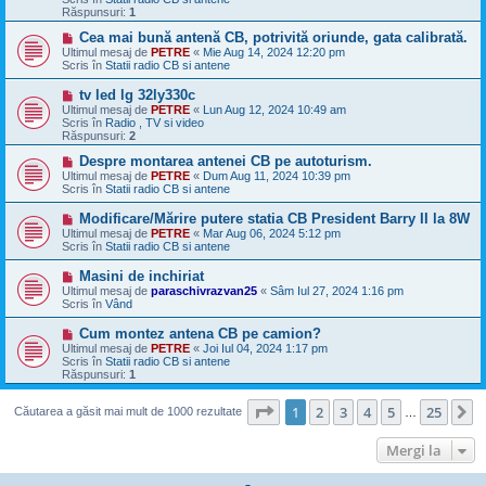
j
Răspunsuri:
1
n
o
M
Cea mai bună antenă CB, potrivită oriunde, gata calibrată.
u
e
Ultimul mesaj de
PETRE
«
Mie Aug 14, 2024 12:20 pm
s
Scris în
Statii radio CB si antene
a
j
M
tv led lg 32ly330c
n
e
Ultimul mesaj de
PETRE
«
Lun Aug 12, 2024 10:49 am
o
s
Scris în
Radio , TV si video
u
a
Răspunsuri:
2
j
n
M
Despre montarea antenei CB pe autoturism.
o
e
Ultimul mesaj de
PETRE
«
Dum Aug 11, 2024 10:39 pm
u
s
Scris în
Statii radio CB si antene
a
j
M
Modificare/Mărire putere statia CB President Barry II la 8W
n
e
Ultimul mesaj de
PETRE
«
Mar Aug 06, 2024 5:12 pm
o
s
Scris în
Statii radio CB si antene
u
a
j
M
Masini de inchiriat
n
e
Ultimul mesaj de
paraschivrazvan25
«
Sâm Iul 27, 2024 1:16 pm
o
s
Scris în
Vând
u
a
j
M
Cum montez antena CB pe camion?
n
e
Ultimul mesaj de
PETRE
«
Joi Iul 04, 2024 1:17 pm
o
s
Scris în
Statii radio CB si antene
u
a
Răspunsuri:
1
j
n
Pagina
1
din
25
o
1
2
3
4
5
25
U
Căutarea a găsit mai mult de 1000 rezultate
…
u
Mergi la