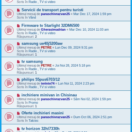
s
Scris în
Radio , TV si video
a
j
M
Servicii de transport pentru turisti
n
e
Ultimul mesaj de
paraschivrazvan25
«
Mar Dec 17, 2024 1:59 pm
o
s
Scris în
Vând
u
a
j
M
Firmware tv Starlight 32DM6500
n
e
Ultimul mesaj de
Gherasimadrian
«
Mar Dec 10, 2024 11:03 am
o
s
Scris în
Radio , TV si video
u
a
Răspunsuri:
2
j
n
M
samsung ue40j5200aw
o
e
Ultimul mesaj de
PETRE
«
Lun Dec 09, 2024 9:31 pm
u
s
Scris în
Radio , TV si video
a
Răspunsuri:
1
j
n
M
tv samsung
o
e
Ultimul mesaj de
PETRE
«
Joi Noi 28, 2024 5:18 pm
u
s
Scris în
Radio , TV si video
a
Răspunsuri:
1
j
n
M
philips 55pus6703/12
o
e
Ultimul mesaj de
terinte74
«
Lun Noi 11, 2024 2:23 pm
u
s
Scris în
Radio , TV si video
a
j
M
inchiriere minivan in Chisinau
n
e
Ultimul mesaj de
paraschivrazvan25
«
Sâm Noi 02, 2024 1:59 pm
o
s
Scris în
Promo
u
a
Răspunsuri:
1
j
n
M
Oferte inchirieri masini
o
e
Ultimul mesaj de
paraschivrazvan25
«
Dum Oct 06, 2024 2:51 pm
u
s
Scris în
Talcioc
a
j
M
tv horizon 32hl7330h
n
e