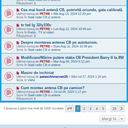
j
Răspunsuri:
1
n
o
M
Cea mai bună antenă CB, potrivită oriunde, gata calibrată.
u
e
Ultimul mesaj de
PETRE
«
Mie Aug 14, 2024 12:20 pm
s
Scris în
Statii radio CB si antene
a
j
M
tv led lg 32ly330c
n
e
Ultimul mesaj de
PETRE
«
Lun Aug 12, 2024 10:49 am
o
s
Scris în
Radio , TV si video
u
a
Răspunsuri:
2
j
n
M
Despre montarea antenei CB pe autoturism.
o
e
Ultimul mesaj de
PETRE
«
Dum Aug 11, 2024 10:39 pm
u
s
Scris în
Statii radio CB si antene
a
j
M
Modificare/Mărire putere statia CB President Barry II la 8W
n
e
Ultimul mesaj de
PETRE
«
Mar Aug 06, 2024 5:12 pm
o
s
Scris în
Statii radio CB si antene
u
a
j
M
Masini de inchiriat
n
e
Ultimul mesaj de
paraschivrazvan25
«
Sâm Iul 27, 2024 1:16 pm
o
s
Scris în
Vând
u
a
j
M
Cum montez antena CB pe camion?
n
e
Ultimul mesaj de
PETRE
«
Joi Iul 04, 2024 1:17 pm
o
s
Scris în
Statii radio CB si antene
u
a
Răspunsuri:
1
j
n
Pagina
1
din
25
o
1
2
3
4
5
25
U
Căutarea a găsit mai mult de 1000 rezultate
…
u
Mergi la