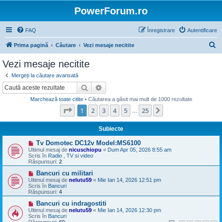
PowerForum.ro
FAQ
Înregistrare
Autentificare
C
Prima pagină
Căutare
Vezi mesaje necitite
ă
Vezi mesaje necitite
u
Mergeți la căutare avansată
t
Căutare
Căutare avansată
a
Marchează toate citite
• Căutarea a găsit mai mult de 1000 rezultate
r
Pagina
1
din
25
1
2
3
4
5
25
Următorul
…
e
Subiecte
M
Tv Domotec DC12v Model:MS6100
e
Ultimul mesaj de
nicuschiopu
«
Dum Apr 05, 2026 8:55 am
s
Scris în
Radio , TV si video
a
Răspunsuri:
2
j
n
M
Bancuri cu militari
o
e
Ultimul mesaj de
nelutu59
«
Mie Ian 14, 2026 12:51 pm
u
s
Scris în
Bancuri
a
Răspunsuri:
4
j
n
M
Bancuri cu indragostiti
o
e
Ultimul mesaj de
nelutu59
«
Mie Ian 14, 2026 12:30 pm
u
s
Scris în
Bancuri
a
Răspunsuri:
60