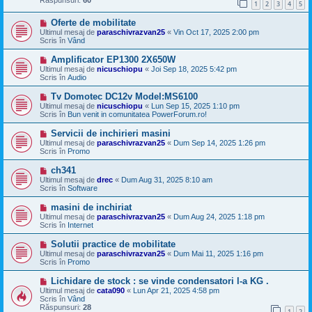
1
2
3
4
5
j
n
M
Oferte de mobilitate
o
e
u
Ultimul mesaj de
paraschivrazvan25
«
Vin Oct 17, 2025 2:00 pm
s
Scris în
Vând
a
j
M
Amplificator EP1300 2X650W
n
e
Ultimul mesaj de
nicuschiopu
«
Joi Sep 18, 2025 5:42 pm
o
s
Scris în
Audio
u
a
j
M
Tv Domotec DC12v Model:MS6100
n
e
Ultimul mesaj de
nicuschiopu
«
Lun Sep 15, 2025 1:10 pm
o
s
Scris în
Bun venit in comunitatea PowerForum.ro!
u
a
j
M
Servicii de inchirieri masini
n
e
Ultimul mesaj de
paraschivrazvan25
«
Dum Sep 14, 2025 1:26 pm
o
s
Scris în
Promo
u
a
j
M
ch341
n
e
Ultimul mesaj de
drec
«
Dum Aug 31, 2025 8:10 am
o
s
Scris în
Software
u
a
j
M
masini de inchiriat
n
e
Ultimul mesaj de
paraschivrazvan25
«
Dum Aug 24, 2025 1:18 pm
o
s
Scris în
Internet
u
a
j
M
Solutii practice de mobilitate
n
e
Ultimul mesaj de
paraschivrazvan25
«
Dum Mai 11, 2025 1:16 pm
o
s
Scris în
Promo
u
a
j
M
Lichidare de stock : se vinde condensatori l-a KG .
n
e
Ultimul mesaj de
cata090
«
Lun Apr 21, 2025 4:58 pm
o
s
Scris în
Vând
u
a
Răspunsuri:
28
1
2