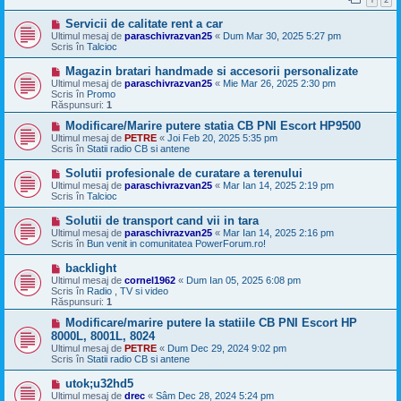
j
n
M
Servicii de calitate rent a car
o
e
u
Ultimul mesaj de
paraschivrazvan25
«
Dum Mar 30, 2025 5:27 pm
s
Scris în
Talcioc
a
j
M
Magazin bratari handmade si accesorii personalizate
n
e
Ultimul mesaj de
paraschivrazvan25
«
Mie Mar 26, 2025 2:30 pm
o
s
Scris în
Promo
u
a
Răspunsuri:
1
j
n
M
Modificare/Marire putere statia CB PNI Escort HP9500
o
e
Ultimul mesaj de
PETRE
«
Joi Feb 20, 2025 5:35 pm
u
s
Scris în
Statii radio CB si antene
a
j
M
Solutii profesionale de curatare a terenului
n
e
Ultimul mesaj de
paraschivrazvan25
«
Mar Ian 14, 2025 2:19 pm
o
s
Scris în
Talcioc
u
a
j
M
Solutii de transport cand vii in tara
n
e
Ultimul mesaj de
paraschivrazvan25
«
Mar Ian 14, 2025 2:16 pm
o
s
Scris în
Bun venit in comunitatea PowerForum.ro!
u
a
j
M
backlight
n
e
Ultimul mesaj de
cornel1962
«
Dum Ian 05, 2025 6:08 pm
o
s
Scris în
Radio , TV si video
u
a
Răspunsuri:
1
j
n
M
Modificare/marire putere la statiile CB PNI Escort HP
o
e
8000L, 8001L, 8024
u
s
Ultimul mesaj de
PETRE
«
Dum Dec 29, 2024 9:02 pm
a
Scris în
Statii radio CB si antene
j
n
M
utok;u32hd5
o
e
Ultimul mesaj de
u
drec
«
Sâm Dec 28, 2024 5:24 pm