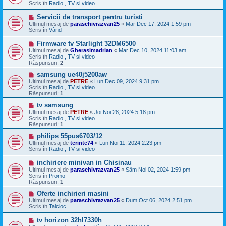
s
Scris în
Radio , TV si video
a
j
M
Servicii de transport pentru turisti
n
e
Ultimul mesaj de
paraschivrazvan25
«
Mar Dec 17, 2024 1:59 pm
o
s
Scris în
Vând
u
a
j
M
Firmware tv Starlight 32DM6500
n
e
Ultimul mesaj de
Gherasimadrian
«
Mar Dec 10, 2024 11:03 am
o
s
Scris în
Radio , TV si video
u
a
Răspunsuri:
2
j
n
M
samsung ue40j5200aw
o
e
Ultimul mesaj de
PETRE
«
Lun Dec 09, 2024 9:31 pm
u
s
Scris în
Radio , TV si video
a
Răspunsuri:
1
j
n
M
tv samsung
o
e
Ultimul mesaj de
PETRE
«
Joi Noi 28, 2024 5:18 pm
u
s
Scris în
Radio , TV si video
a
Răspunsuri:
1
j
n
M
philips 55pus6703/12
o
e
Ultimul mesaj de
terinte74
«
Lun Noi 11, 2024 2:23 pm
u
s
Scris în
Radio , TV si video
a
j
M
inchiriere minivan in Chisinau
n
e
Ultimul mesaj de
paraschivrazvan25
«
Sâm Noi 02, 2024 1:59 pm
o
s
Scris în
Promo
u
a
Răspunsuri:
1
j
n
M
Oferte inchirieri masini
o
e
Ultimul mesaj de
paraschivrazvan25
«
Dum Oct 06, 2024 2:51 pm
u
s
Scris în
Talcioc
a
j
M
tv horizon 32hl7330h
n
e