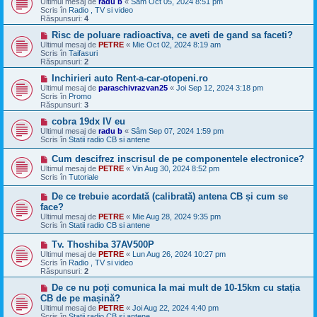
Ultimul mesaj de
radu b
«
Sâm Oct 05, 2024 8:51 pm
o
s
Scris în
Radio , TV si video
u
a
Răspunsuri:
4
j
n
M
Risc de poluare radioactiva, ce aveti de gand sa faceti?
o
e
Ultimul mesaj de
PETRE
«
Mie Oct 02, 2024 8:19 am
u
s
Scris în
Taifasuri
a
Răspunsuri:
2
j
n
M
Inchirieri auto Rent-a-car-otopeni.ro
o
e
Ultimul mesaj de
paraschivrazvan25
«
Joi Sep 12, 2024 3:18 pm
u
s
Scris în
Promo
a
Răspunsuri:
3
j
n
M
cobra 19dx IV eu
o
e
Ultimul mesaj de
radu b
«
Sâm Sep 07, 2024 1:59 pm
u
s
Scris în
Statii radio CB si antene
a
j
M
Cum descifrez inscrisul de pe componentele electronice?
n
e
Ultimul mesaj de
PETRE
«
Vin Aug 30, 2024 8:52 pm
o
s
Scris în
Tutoriale
u
a
j
M
De ce trebuie acordată (calibrată) antena CB și cum se
n
e
face?
o
s
Ultimul mesaj de
u
PETRE
«
Mie Aug 28, 2024 9:35 pm
a
Scris în
Statii radio CB si antene
j
n
M
Tv. Thoshiba 37AV500P
o
e
Ultimul mesaj de
u
PETRE
«
Lun Aug 26, 2024 10:27 pm
s
Scris în
Radio , TV si video
a
Răspunsuri:
2
j
n
M
De ce nu poți comunica la mai mult de 10-15km cu stația
o
e
CB de pe mașină?
u
s
Ultimul mesaj de
PETRE
«
Joi Aug 22, 2024 4:40 pm
a
Scris în
Statii radio CB si antene