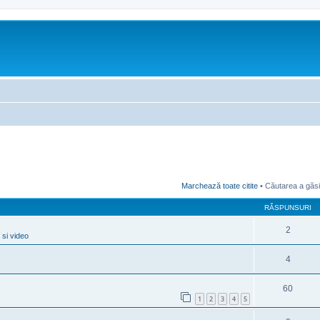
Marchează toate citite
• Căutarea a găsi
RĂSPUNSURI
2
 si video
4
60
1
2
3
4
5