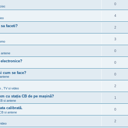
0
cioc
4
deo
 sa faceti?
2
3
omo
0
i antene
electronice?
0
și cum se face?
0
 antene
2
 , TV si video
5km cu stația CB de pe mașină?
1
 CB si antene
ta calibrată.
0
 CB si antene
2
video