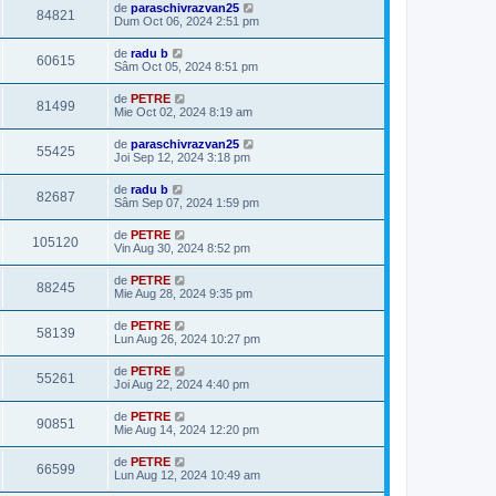
de
paraschivrazvan25
84821
Dum Oct 06, 2024 2:51 pm
de
radu b
60615
Sâm Oct 05, 2024 8:51 pm
de
PETRE
81499
Mie Oct 02, 2024 8:19 am
de
paraschivrazvan25
55425
Joi Sep 12, 2024 3:18 pm
de
radu b
82687
Sâm Sep 07, 2024 1:59 pm
de
PETRE
105120
Vin Aug 30, 2024 8:52 pm
de
PETRE
88245
Mie Aug 28, 2024 9:35 pm
de
PETRE
58139
Lun Aug 26, 2024 10:27 pm
de
PETRE
55261
Joi Aug 22, 2024 4:40 pm
de
PETRE
90851
Mie Aug 14, 2024 12:20 pm
de
PETRE
66599
Lun Aug 12, 2024 10:49 am