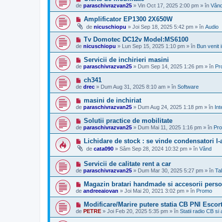
e
n
de
paraschivrazvan25
»
Vin Oct 17, 2025 2:00 pm
» în
Vân
s
o
a
u
M
Amplificator EP1300 2X650W
j
e
de
nicuschiopu
»
Joi Sep 18, 2025 5:42 pm
» în
Audio
n
s
o
a
M
Tv Domotec DC12v Model:MS6100
u
j
e
de
nicuschiopu
»
Lun Sep 15, 2025 1:10 pm
» în
Bun venit
n
s
o
a
M
Servicii de inchirieri masini
u
j
e
de
paraschivrazvan25
»
Dum Sep 14, 2025 1:26 pm
» în
Pr
n
s
o
a
M
ch341
u
j
e
de
drec
»
Dum Aug 31, 2025 8:10 am
» în
Software
n
s
o
a
M
masini de inchiriat
u
j
e
de
paraschivrazvan25
»
Dum Aug 24, 2025 1:18 pm
» în
Int
n
s
o
a
M
Solutii practice de mobilitate
u
j
e
de
paraschivrazvan25
»
Dum Mai 11, 2025 1:16 pm
» în
Pr
n
s
o
a
M
Lichidare de stock : se vinde condensatori l-
u
j
e
de
cata090
»
Sâm Sep 28, 2024 10:32 pm
» în
Vând
n
s
o
a
u
M
Servicii de calitate rent a car
j
e
n
de
paraschivrazvan25
»
Dum Mar 30, 2025 5:27 pm
» în
Ta
s
o
a
u
M
Magazin bratari handmade si accesorii perso
j
e
de
andreeaiovan
»
Joi Mai 20, 2021 3:02 pm
» în
Promo
n
s
o
a
M
Modificare/Marire putere statia CB PNI Esco
u
j
e
de
PETRE
»
Joi Feb 20, 2025 5:35 pm
» în
Statii radio CB si
n
s
o
a