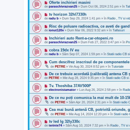
a
M
Oferte inchirieri masini
u
j
e
de
paraschivrazvan25
»
Dum Oct 06, 2024 2:51 pm
» în
Tal
n
s
o
a
M
tv horizon 32hl7330h
u
j
e
de
radu b
»
Dum Sep 29, 2024 1:41 pm
» în
Radio , TV si vi
n
s
o
a
M
Risc de poluare radioactiva, ce aveti de gand
u
j
e
de
ionut120v
»
Dum Mar 06, 2022 9:32 am
» în
Taifasuri
n
s
o
a
M
Inchirieri auto Rent-a-car-otopeni.ro
u
j
e
de
paraschivrazvan25
»
Dum Feb 27, 2022 3:47 pm
» în
Pr
n
s
o
a
M
cobra 19dx IV eu
u
j
e
de
radu b
»
Sâm Sep 07, 2024 1:59 pm
» în
Statii radio CB s
n
s
o
a
M
Cum descifrez inscrisul de pe componentele 
u
j
e
de
PETRE
»
Vin Aug 30, 2024 8:52 pm
» în
Tutoriale
n
s
o
a
M
De ce trebuie acordată (calibrată) antena CB 
u
j
e
de
PETRE
»
Mie Aug 28, 2024 9:35 pm
» în
Statii radio CB si
n
s
o
a
M
Tv. Thoshiba 37AV500P
u
j
e
de
electronistamator
»
Lun Aug 26, 2024 2:58 pm
» în
Radio
n
s
o
a
M
De ce nu poți comunica la mai mult de 10-1
u
j
e
de
PETRE
»
Sâm Apr 20, 2024 2:31 pm
» în
Statii radio
n
s
o
a
M
Cea mai bună antenă CB, potrivită oriunde, ga
u
j
e
de
PETRE
»
Mie Aug 14, 2024 12:20 pm
» în
Statii radio
n
s
o
a
M
tv led lg 32ly330c
u
j
e
de
terinte74
»
Sâm Aug 10, 2024 7:32 pm
» în
Radio , TV si 
n
s
o