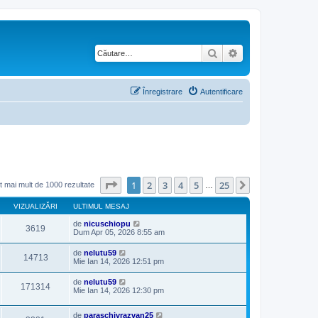
Căutare
Căutare avansată
Înregistrare
Autentificare
Pagina
1
din
25
1
2
3
4
5
25
Următorul
t mai mult de 1000 rezultate
…
VIZUALIZĂRI
ULTIMUL MESAJ
de
nicuschiopu
3619
Dum Apr 05, 2026 8:55 am
de
nelutu59
14713
Mie Ian 14, 2026 12:51 pm
de
nelutu59
171314
Mie Ian 14, 2026 12:30 pm
de
paraschivrazvan25