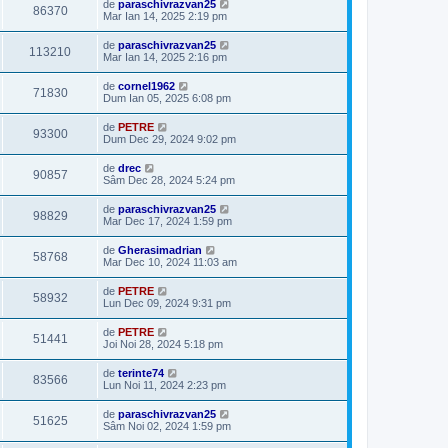
de
paraschivrazvan25
86370
Mar Ian 14, 2025 2:19 pm
de
paraschivrazvan25
113210
Mar Ian 14, 2025 2:16 pm
de
cornel1962
71830
Dum Ian 05, 2025 6:08 pm
de
PETRE
93300
Dum Dec 29, 2024 9:02 pm
de
drec
90857
Sâm Dec 28, 2024 5:24 pm
de
paraschivrazvan25
98829
Mar Dec 17, 2024 1:59 pm
de
Gherasimadrian
58768
Mar Dec 10, 2024 11:03 am
de
PETRE
58932
Lun Dec 09, 2024 9:31 pm
de
PETRE
51441
Joi Noi 28, 2024 5:18 pm
de
terinte74
83566
Lun Noi 11, 2024 2:23 pm
de
paraschivrazvan25
51625
Sâm Noi 02, 2024 1:59 pm