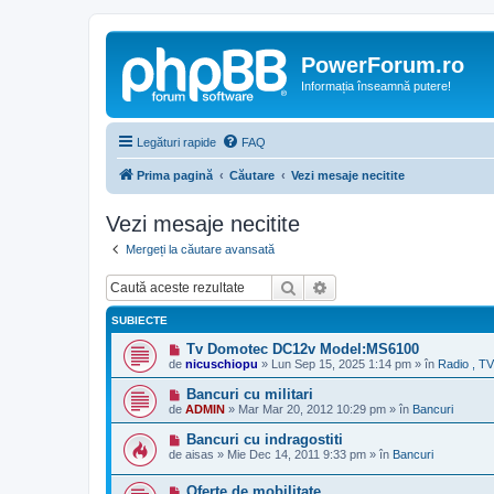
PowerForum.ro
Informația înseamnă putere!
Legături rapide
FAQ
Prima pagină
Căutare
Vezi mesaje necitite
Vezi mesaje necitite
Mergeți la căutare avansată
Căutare
Căutare avansată
SUBIECTE
M
Tv Domotec DC12v Model:MS6100
e
de
nicuschiopu
»
Lun Sep 15, 2025 1:14 pm
» în
Radio , TV
s
a
M
Bancuri cu militari
j
e
de
ADMIN
»
Mar Mar 20, 2012 10:29 pm
» în
Bancuri
n
s
o
a
M
Bancuri cu indragostiti
u
j
e
de
aisas
»
Mie Dec 14, 2011 9:33 pm
» în
Bancuri
n
s
o
a
u
M
Oferte de mobilitate
j