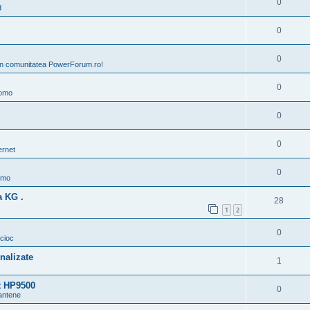
0
d
0
0
 in comunitatea PowerForum.ro!
0
omo
0
0
ernet
0
omo
a KG .
28
1
2
0
lcioc
nalizate
1
rt HP9500
0
 antene