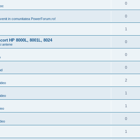
0
ioc
0
venit in comunitatea PowerForum.ro!
1
scort HP 8000L, 8001L, 8024
0
si antene
0
o
0
nd
2
ideo
1
ideo
1
deo
0
ideo
1