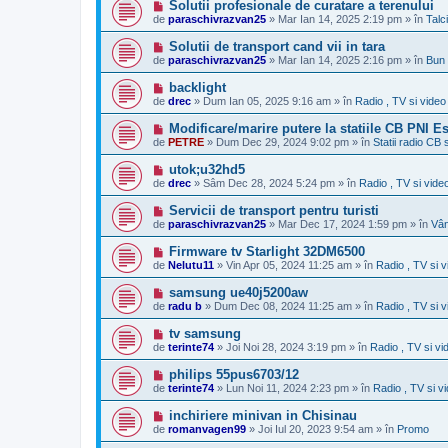
M
Solutii profesionale de curatare a terenului
u
j
e
de
paraschivrazvan25
»
Mar Ian 14, 2025 2:19 pm
» în
Talc
n
s
o
a
M
Solutii de transport cand vii in tara
u
j
e
de
paraschivrazvan25
»
Mar Ian 14, 2025 2:16 pm
» în
Bun 
n
s
o
a
M
backlight
u
j
e
de
drec
»
Dum Ian 05, 2025 9:16 am
» în
Radio , TV si video
n
s
o
a
M
Modificare/marire putere la statiile CB PNI E
u
j
e
de
PETRE
»
Dum Dec 29, 2024 9:02 pm
» în
Statii radio CB 
n
s
o
a
M
utok;u32hd5
u
j
e
de
drec
»
Sâm Dec 28, 2024 5:24 pm
» în
Radio , TV si vide
n
s
o
a
M
Servicii de transport pentru turisti
u
j
e
de
paraschivrazvan25
»
Mar Dec 17, 2024 1:59 pm
» în
Vâ
n
s
o
a
M
Firmware tv Starlight 32DM6500
u
j
e
de
Nelutu11
»
Vin Apr 05, 2024 11:25 am
» în
Radio , TV si v
n
s
o
a
M
samsung ue40j5200aw
u
j
e
de
radu b
»
Dum Dec 08, 2024 11:25 am
» în
Radio , TV si v
n
s
o
a
M
tv samsung
u
j
e
de
terinte74
»
Joi Noi 28, 2024 3:19 pm
» în
Radio , TV si vi
n
s
o
a
M
philips 55pus6703/12
u
j
e
de
terinte74
»
Lun Noi 11, 2024 2:23 pm
» în
Radio , TV si v
n
s
o
a
M
inchiriere minivan in Chisinau
u
j
e
de
romanvagen99
»
Joi Iul 20, 2023 9:54 am
» în
Promo
n
s
o