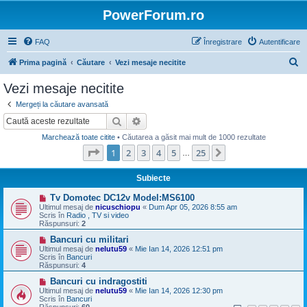
PowerForum.ro
FAQ
Înregistrare
Autentificare
C
Prima pagină
Căutare
Vezi mesaje necitite
ă
Vezi mesaje necitite
u
Mergeți la căutare avansată
t
Căutare
Căutare avansată
a
Marchează toate citite
• Căutarea a găsit mai mult de 1000 rezultate
r
Pagina
1
din
25
1
2
3
4
5
25
Următorul
…
e
Subiecte
M
Tv Domotec DC12v Model:MS6100
e
Ultimul mesaj de
nicuschiopu
«
Dum Apr 05, 2026 8:55 am
s
Scris în
Radio , TV si video
a
Răspunsuri:
2
j
n
M
Bancuri cu militari
o
e
Ultimul mesaj de
nelutu59
«
Mie Ian 14, 2026 12:51 pm
u
s
Scris în
Bancuri
a
Răspunsuri:
4
j
n
M
Bancuri cu indragostiti
o
e
Ultimul mesaj de
nelutu59
«
Mie Ian 14, 2026 12:30 pm
u
s
Scris în
Bancuri
a
Răspunsuri:
60