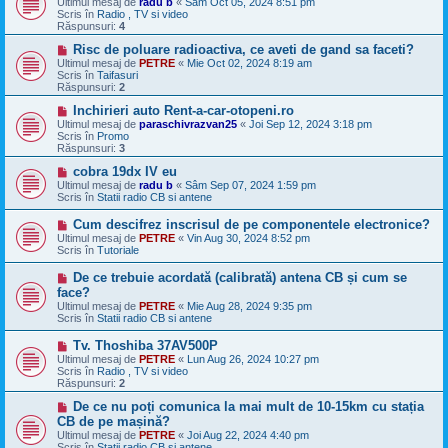
Ultimul mesaj de
radu b
«
Sâm Oct 05, 2024 8:51 pm
o
s
Scris în
Radio , TV si video
u
a
Răspunsuri:
4
j
n
M
Risc de poluare radioactiva, ce aveti de gand sa faceti?
o
e
Ultimul mesaj de
PETRE
«
Mie Oct 02, 2024 8:19 am
u
s
Scris în
Taifasuri
a
Răspunsuri:
2
j
n
M
Inchirieri auto Rent-a-car-otopeni.ro
o
e
Ultimul mesaj de
paraschivrazvan25
«
Joi Sep 12, 2024 3:18 pm
u
s
Scris în
Promo
a
Răspunsuri:
3
j
n
M
cobra 19dx IV eu
o
e
Ultimul mesaj de
radu b
«
Sâm Sep 07, 2024 1:59 pm
u
s
Scris în
Statii radio CB si antene
a
j
M
Cum descifrez inscrisul de pe componentele electronice?
n
e
Ultimul mesaj de
PETRE
«
Vin Aug 30, 2024 8:52 pm
o
s
Scris în
Tutoriale
u
a
j
M
De ce trebuie acordată (calibrată) antena CB și cum se
n
e
face?
o
s
Ultimul mesaj de
u
PETRE
«
Mie Aug 28, 2024 9:35 pm
a
Scris în
Statii radio CB si antene
j
n
M
Tv. Thoshiba 37AV500P
o
e
Ultimul mesaj de
u
PETRE
«
Lun Aug 26, 2024 10:27 pm
s
Scris în
Radio , TV si video
a
Răspunsuri:
2
j
n
M
De ce nu poți comunica la mai mult de 10-15km cu stația
o
e
CB de pe mașină?
u
s
Ultimul mesaj de
PETRE
«
Joi Aug 22, 2024 4:40 pm
a
Scris în
Statii radio CB si antene