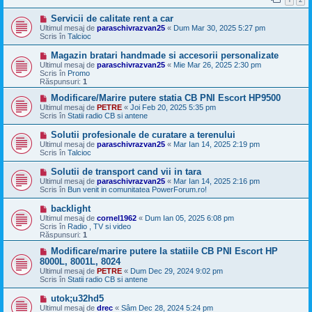
j
n
M
Servicii de calitate rent a car
o
e
u
Ultimul mesaj de
paraschivrazvan25
«
Dum Mar 30, 2025 5:27 pm
s
Scris în
Talcioc
a
j
M
Magazin bratari handmade si accesorii personalizate
n
e
Ultimul mesaj de
paraschivrazvan25
«
Mie Mar 26, 2025 2:30 pm
o
s
Scris în
Promo
u
a
Răspunsuri:
1
j
n
M
Modificare/Marire putere statia CB PNI Escort HP9500
o
e
Ultimul mesaj de
PETRE
«
Joi Feb 20, 2025 5:35 pm
u
s
Scris în
Statii radio CB si antene
a
j
M
Solutii profesionale de curatare a terenului
n
e
Ultimul mesaj de
paraschivrazvan25
«
Mar Ian 14, 2025 2:19 pm
o
s
Scris în
Talcioc
u
a
j
M
Solutii de transport cand vii in tara
n
e
Ultimul mesaj de
paraschivrazvan25
«
Mar Ian 14, 2025 2:16 pm
o
s
Scris în
Bun venit in comunitatea PowerForum.ro!
u
a
j
M
backlight
n
e
Ultimul mesaj de
cornel1962
«
Dum Ian 05, 2025 6:08 pm
o
s
Scris în
Radio , TV si video
u
a
Răspunsuri:
1
j
n
M
Modificare/marire putere la statiile CB PNI Escort HP
o
e
8000L, 8001L, 8024
u
s
Ultimul mesaj de
PETRE
«
Dum Dec 29, 2024 9:02 pm
a
Scris în
Statii radio CB si antene
j
n
M
utok;u32hd5
o
e
Ultimul mesaj de
u
drec
«
Sâm Dec 28, 2024 5:24 pm