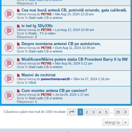
j
Răspunsuri:
1
n
o
M
Cea mai bună antenă CB, potrivită oriunde, gata calibrată.
u
e
Ultimul mesaj de
PETRE
«
Mie Aug 14, 2024 12:20 pm
s
Scris în
Statii radio CB si antene
a
j
M
tv led lg 32ly330c
n
e
Ultimul mesaj de
PETRE
«
Lun Aug 12, 2024 10:49 am
o
s
Scris în
Radio , TV si video
u
a
Răspunsuri:
2
j
n
M
Despre montarea antenei CB pe autoturism.
o
e
Ultimul mesaj de
PETRE
«
Dum Aug 11, 2024 10:39 pm
u
s
Scris în
Statii radio CB si antene
a
j
M
Modificare/Mărire putere statia CB President Barry II la 8W
n
e
Ultimul mesaj de
PETRE
«
Mar Aug 06, 2024 5:12 pm
o
s
Scris în
Statii radio CB si antene
u
a
j
M
Masini de inchiriat
n
e
Ultimul mesaj de
paraschivrazvan25
«
Sâm Iul 27, 2024 1:16 pm
o
s
Scris în
Vând
u
a
j
M
Cum montez antena CB pe camion?
n
e
Ultimul mesaj de
PETRE
«
Joi Iul 04, 2024 1:17 pm
o
s
Scris în
Statii radio CB si antene
u
a
Răspunsuri:
1
j
n
Pagina
1
din
25
o
1
2
3
4
5
25
U
Căutarea a găsit mai mult de 1000 rezultate
…
u
Mergi la