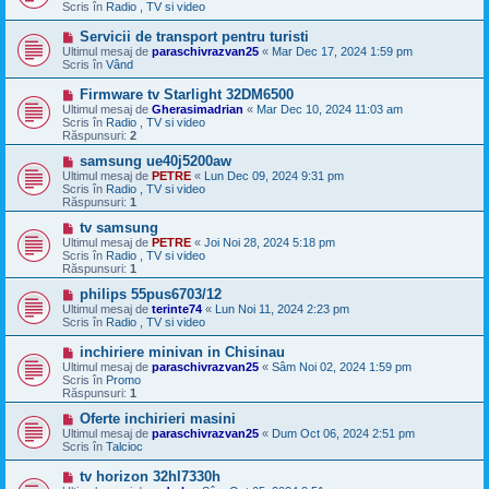
s
Scris în
Radio , TV si video
a
j
M
Servicii de transport pentru turisti
n
e
Ultimul mesaj de
paraschivrazvan25
«
Mar Dec 17, 2024 1:59 pm
o
s
Scris în
Vând
u
a
j
M
Firmware tv Starlight 32DM6500
n
e
Ultimul mesaj de
Gherasimadrian
«
Mar Dec 10, 2024 11:03 am
o
s
Scris în
Radio , TV si video
u
a
Răspunsuri:
2
j
n
M
samsung ue40j5200aw
o
e
Ultimul mesaj de
PETRE
«
Lun Dec 09, 2024 9:31 pm
u
s
Scris în
Radio , TV si video
a
Răspunsuri:
1
j
n
M
tv samsung
o
e
Ultimul mesaj de
PETRE
«
Joi Noi 28, 2024 5:18 pm
u
s
Scris în
Radio , TV si video
a
Răspunsuri:
1
j
n
M
philips 55pus6703/12
o
e
Ultimul mesaj de
terinte74
«
Lun Noi 11, 2024 2:23 pm
u
s
Scris în
Radio , TV si video
a
j
M
inchiriere minivan in Chisinau
n
e
Ultimul mesaj de
paraschivrazvan25
«
Sâm Noi 02, 2024 1:59 pm
o
s
Scris în
Promo
u
a
Răspunsuri:
1
j
n
M
Oferte inchirieri masini
o
e
Ultimul mesaj de
paraschivrazvan25
«
Dum Oct 06, 2024 2:51 pm
u
s
Scris în
Talcioc
a
j
M
tv horizon 32hl7330h
n
e