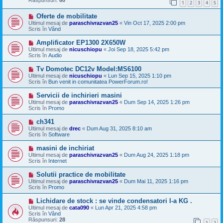
1
2
3
4
5
j
n
M
Oferte de mobilitate
o
e
u
Ultimul mesaj de
paraschivrazvan25
«
Vin Oct 17, 2025 2:00 pm
s
Scris în
Vând
a
j
M
Amplificator EP1300 2X650W
n
e
Ultimul mesaj de
nicuschiopu
«
Joi Sep 18, 2025 5:42 pm
o
s
Scris în
Audio
u
a
j
M
Tv Domotec DC12v Model:MS6100
n
e
Ultimul mesaj de
nicuschiopu
«
Lun Sep 15, 2025 1:10 pm
o
s
Scris în
Bun venit in comunitatea PowerForum.ro!
u
a
j
M
Servicii de inchirieri masini
n
e
Ultimul mesaj de
paraschivrazvan25
«
Dum Sep 14, 2025 1:26 pm
o
s
Scris în
Promo
u
a
j
M
ch341
n
e
Ultimul mesaj de
drec
«
Dum Aug 31, 2025 8:10 am
o
s
Scris în
Software
u
a
j
M
masini de inchiriat
n
e
Ultimul mesaj de
paraschivrazvan25
«
Dum Aug 24, 2025 1:18 pm
o
s
Scris în
Internet
u
a
j
M
Solutii practice de mobilitate
n
e
Ultimul mesaj de
paraschivrazvan25
«
Dum Mai 11, 2025 1:16 pm
o
s
Scris în
Promo
u
a
j
M
Lichidare de stock : se vinde condensatori l-a KG .
n
e
Ultimul mesaj de
cata090
«
Lun Apr 21, 2025 4:58 pm
o
s
Scris în
Vând
u
a
Răspunsuri:
28
1
2