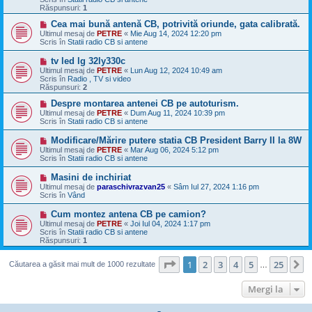
j
Răspunsuri:
1
n
o
M
Cea mai bună antenă CB, potrivită oriunde, gata calibrată.
u
e
Ultimul mesaj de
PETRE
«
Mie Aug 14, 2024 12:20 pm
s
Scris în
Statii radio CB si antene
a
j
M
tv led lg 32ly330c
n
e
Ultimul mesaj de
PETRE
«
Lun Aug 12, 2024 10:49 am
o
s
Scris în
Radio , TV si video
u
a
Răspunsuri:
2
j
n
M
Despre montarea antenei CB pe autoturism.
o
e
Ultimul mesaj de
PETRE
«
Dum Aug 11, 2024 10:39 pm
u
s
Scris în
Statii radio CB si antene
a
j
M
Modificare/Mărire putere statia CB President Barry II la 8W
n
e
Ultimul mesaj de
PETRE
«
Mar Aug 06, 2024 5:12 pm
o
s
Scris în
Statii radio CB si antene
u
a
j
M
Masini de inchiriat
n
e
Ultimul mesaj de
paraschivrazvan25
«
Sâm Iul 27, 2024 1:16 pm
o
s
Scris în
Vând
u
a
j
M
Cum montez antena CB pe camion?
n
e
Ultimul mesaj de
PETRE
«
Joi Iul 04, 2024 1:17 pm
o
s
Scris în
Statii radio CB si antene
u
a
Răspunsuri:
1
j
n
Pagina
1
din
25
o
1
2
3
4
5
25
U
Căutarea a găsit mai mult de 1000 rezultate
…
u
Mergi la