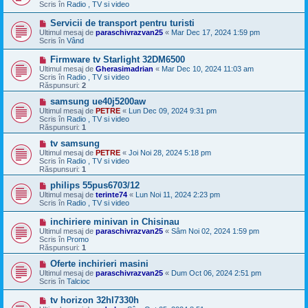
s
Scris în
Radio , TV si video
a
j
M
Servicii de transport pentru turisti
n
e
Ultimul mesaj de
paraschivrazvan25
«
Mar Dec 17, 2024 1:59 pm
o
s
Scris în
Vând
u
a
j
M
Firmware tv Starlight 32DM6500
n
e
Ultimul mesaj de
Gherasimadrian
«
Mar Dec 10, 2024 11:03 am
o
s
Scris în
Radio , TV si video
u
a
Răspunsuri:
2
j
n
M
samsung ue40j5200aw
o
e
Ultimul mesaj de
PETRE
«
Lun Dec 09, 2024 9:31 pm
u
s
Scris în
Radio , TV si video
a
Răspunsuri:
1
j
n
M
tv samsung
o
e
Ultimul mesaj de
PETRE
«
Joi Noi 28, 2024 5:18 pm
u
s
Scris în
Radio , TV si video
a
Răspunsuri:
1
j
n
M
philips 55pus6703/12
o
e
Ultimul mesaj de
terinte74
«
Lun Noi 11, 2024 2:23 pm
u
s
Scris în
Radio , TV si video
a
j
M
inchiriere minivan in Chisinau
n
e
Ultimul mesaj de
paraschivrazvan25
«
Sâm Noi 02, 2024 1:59 pm
o
s
Scris în
Promo
u
a
Răspunsuri:
1
j
n
M
Oferte inchirieri masini
o
e
Ultimul mesaj de
paraschivrazvan25
«
Dum Oct 06, 2024 2:51 pm
u
s
Scris în
Talcioc
a
j
M
tv horizon 32hl7330h
n
e