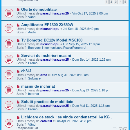
1
2
3
4
5
j
n
M
Oferte de mobilitate
o
e
u
Ultimul mesaj de
paraschivrazvan25
«
Vin Oct 17, 2025 2:00 pm
s
Scris în
Vând
a
j
M
Amplificator EP1300 2X650W
n
e
Ultimul mesaj de
nicuschiopu
«
Joi Sep 18, 2025 5:42 pm
o
s
Scris în
Audio
u
a
j
M
Tv Domotec DC12v Model:MS6100
n
e
Ultimul mesaj de
nicuschiopu
«
Lun Sep 15, 2025 1:10 pm
o
s
Scris în
Bun venit in comunitatea PowerForum.ro!
u
a
j
M
Servicii de inchirieri masini
n
e
Ultimul mesaj de
paraschivrazvan25
«
Dum Sep 14, 2025 1:26 pm
o
s
Scris în
Promo
u
a
j
M
ch341
n
e
Ultimul mesaj de
drec
«
Dum Aug 31, 2025 8:10 am
o
s
Scris în
Software
u
a
j
M
masini de inchiriat
n
e
Ultimul mesaj de
paraschivrazvan25
«
Dum Aug 24, 2025 1:18 pm
o
s
Scris în
Internet
u
a
j
M
Solutii practice de mobilitate
n
e
Ultimul mesaj de
paraschivrazvan25
«
Dum Mai 11, 2025 1:16 pm
o
s
Scris în
Promo
u
a
j
M
Lichidare de stock : se vinde condensatori l-a KG .
n
e
Ultimul mesaj de
cata090
«
Lun Apr 21, 2025 4:58 pm
o
s
Scris în
Vând
u
a
Răspunsuri:
28
1
2