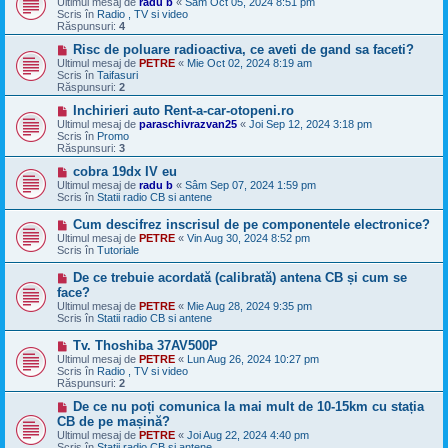
Ultimul mesaj de
radu b
«
Sâm Oct 05, 2024 8:51 pm
o
s
Scris în
Radio , TV si video
u
a
Răspunsuri:
4
j
n
M
Risc de poluare radioactiva, ce aveti de gand sa faceti?
o
e
Ultimul mesaj de
PETRE
«
Mie Oct 02, 2024 8:19 am
u
s
Scris în
Taifasuri
a
Răspunsuri:
2
j
n
M
Inchirieri auto Rent-a-car-otopeni.ro
o
e
Ultimul mesaj de
paraschivrazvan25
«
Joi Sep 12, 2024 3:18 pm
u
s
Scris în
Promo
a
Răspunsuri:
3
j
n
M
cobra 19dx IV eu
o
e
Ultimul mesaj de
radu b
«
Sâm Sep 07, 2024 1:59 pm
u
s
Scris în
Statii radio CB si antene
a
j
M
Cum descifrez inscrisul de pe componentele electronice?
n
e
Ultimul mesaj de
PETRE
«
Vin Aug 30, 2024 8:52 pm
o
s
Scris în
Tutoriale
u
a
j
M
De ce trebuie acordată (calibrată) antena CB și cum se
n
e
face?
o
s
Ultimul mesaj de
u
PETRE
«
Mie Aug 28, 2024 9:35 pm
a
Scris în
Statii radio CB si antene
j
n
M
Tv. Thoshiba 37AV500P
o
e
Ultimul mesaj de
u
PETRE
«
Lun Aug 26, 2024 10:27 pm
s
Scris în
Radio , TV si video
a
Răspunsuri:
2
j
n
M
De ce nu poți comunica la mai mult de 10-15km cu stația
o
e
CB de pe mașină?
u
s
Ultimul mesaj de
PETRE
«
Joi Aug 22, 2024 4:40 pm
a
Scris în
Statii radio CB si antene