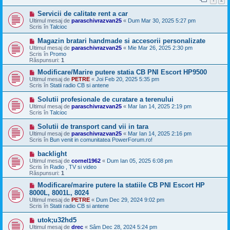
j
n
M
Servicii de calitate rent a car
o
e
u
Ultimul mesaj de
paraschivrazvan25
«
Dum Mar 30, 2025 5:27 pm
s
Scris în
Talcioc
a
j
M
Magazin bratari handmade si accesorii personalizate
n
e
Ultimul mesaj de
paraschivrazvan25
«
Mie Mar 26, 2025 2:30 pm
o
s
Scris în
Promo
u
a
Răspunsuri:
1
j
n
M
Modificare/Marire putere statia CB PNI Escort HP9500
o
e
Ultimul mesaj de
PETRE
«
Joi Feb 20, 2025 5:35 pm
u
s
Scris în
Statii radio CB si antene
a
j
M
Solutii profesionale de curatare a terenului
n
e
Ultimul mesaj de
paraschivrazvan25
«
Mar Ian 14, 2025 2:19 pm
o
s
Scris în
Talcioc
u
a
j
M
Solutii de transport cand vii in tara
n
e
Ultimul mesaj de
paraschivrazvan25
«
Mar Ian 14, 2025 2:16 pm
o
s
Scris în
Bun venit in comunitatea PowerForum.ro!
u
a
j
M
backlight
n
e
Ultimul mesaj de
cornel1962
«
Dum Ian 05, 2025 6:08 pm
o
s
Scris în
Radio , TV si video
u
a
Răspunsuri:
1
j
n
M
Modificare/marire putere la statiile CB PNI Escort HP
o
e
8000L, 8001L, 8024
u
s
Ultimul mesaj de
PETRE
«
Dum Dec 29, 2024 9:02 pm
a
Scris în
Statii radio CB si antene
j
n
M
utok;u32hd5
o
e
Ultimul mesaj de
u
drec
«
Sâm Dec 28, 2024 5:24 pm