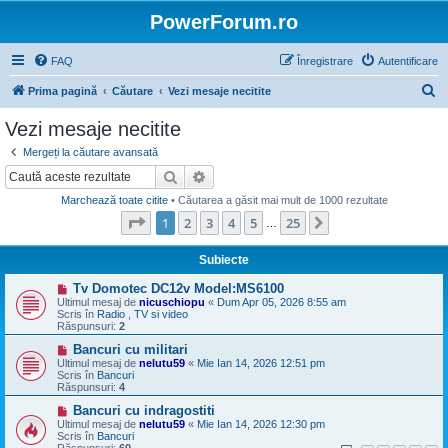
PowerForum.ro
FAQ
Înregistrare
Autentificare
C
Prima pagină
Căutare
Vezi mesaje necitite
ă
Vezi mesaje necitite
u
Mergeți la căutare avansată
t
Căutare
Căutare avansată
a
Marchează toate citite
• Căutarea a găsit mai mult de 1000 rezultate
r
Pagina
1
din
25
1
2
3
4
5
25
Următorul
…
e
Subiecte
M
Tv Domotec DC12v Model:MS6100
e
Ultimul mesaj de
nicuschiopu
«
Dum Apr 05, 2026 8:55 am
s
Scris în
Radio , TV si video
a
Răspunsuri:
2
j
n
M
Bancuri cu militari
o
e
Ultimul mesaj de
nelutu59
«
Mie Ian 14, 2026 12:51 pm
u
s
Scris în
Bancuri
a
Răspunsuri:
4
j
n
M
Bancuri cu indragostiti
o
e
Ultimul mesaj de
nelutu59
«
Mie Ian 14, 2026 12:30 pm
u
s
Scris în
Bancuri
a
Răspunsuri:
60