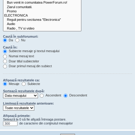
Caută în subforumuri:
Da
Nu
Caută în:
Subiecte mesaje şi textul mesajului
Numai mesaj text
Doar titlul subiectelor
Doar primul mesaj din subiect
Afişează rezultatele ca:
Mesaje
Subiecte
Sortează rezultatele după:
Ascendent
Descendent
Limitează rezultatele anterioare:
Afişează primele:
Setează la 0 să fie afişată întreaga postare.
de caractere din conţinutul mesajelor