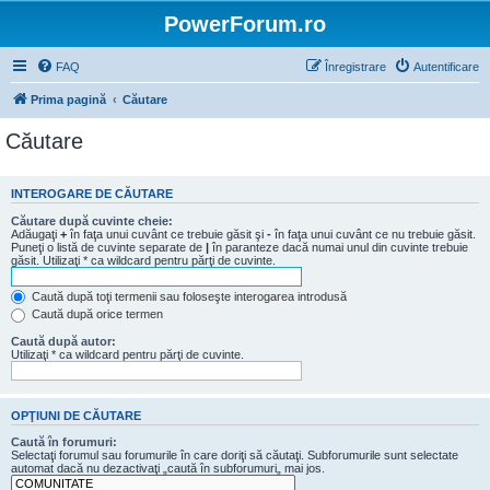
PowerForum.ro
FAQ
Înregistrare
Autentificare
Prima pagină
Căutare
Căutare
INTEROGARE DE CĂUTARE
Căutare după cuvinte cheie:
Adăugaţi
+
în faţa unui cuvânt ce trebuie găsit şi
-
în faţa unui cuvânt ce nu trebuie găsit.
Puneţi o listă de cuvinte separate de
|
în paranteze dacă numai unul din cuvinte trebuie
găsit. Utilizaţi * ca wildcard pentru părţi de cuvinte.
Caută după toţi termenii sau foloseşte interogarea introdusă
Caută după orice termen
Caută după autor:
Utilizaţi * ca wildcard pentru părţi de cuvinte.
OPŢIUNI DE CĂUTARE
Caută în forumuri:
Selectaţi forumul sau forumurile în care doriţi să căutaţi. Subforumurile sunt selectate
automat dacă nu dezactivaţi „caută în subforumuri„ mai jos.