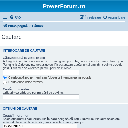
PowerForum.ro
FAQ
Înregistrare
Autentificare
Prima pagină
Căutare
Căutare
INTEROGARE DE CĂUTARE
Căutare după cuvinte cheie:
Adăugaţi
+
în faţa unui cuvânt ce trebuie găsit şi
-
în faţa unui cuvânt ce nu trebuie găsit.
Puneţi o listă de cuvinte separate de
|
în paranteze dacă numai unul din cuvinte trebuie
găsit. Utilizaţi * ca wildcard pentru părţi de cuvinte.
Caută după toţi termenii sau foloseşte interogarea introdusă
Caută după orice termen
Caută după autor:
Utilizaţi * ca wildcard pentru părţi de cuvinte.
OPŢIUNI DE CĂUTARE
Caută în forumuri:
Selectaţi forumul sau forumurile în care doriţi să căutaţi. Subforumurile sunt selectate
automat dacă nu dezactivaţi „caută în subforumuri„ mai jos.