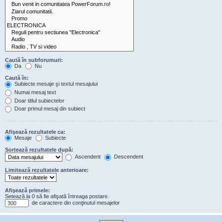
Caută în subforumuri:
Da
Nu
Caută în:
Subiecte mesaje şi textul mesajului
Numai mesaj text
Doar titlul subiectelor
Doar primul mesaj din subiect
Afişează rezultatele ca:
Mesaje
Subiecte
Sortează rezultatele după:
Ascendent
Descendent
Limitează rezultatele anterioare:
Afişează primele:
Setează la 0 să fie afişată întreaga postare.
de caractere din conţinutul mesajelor