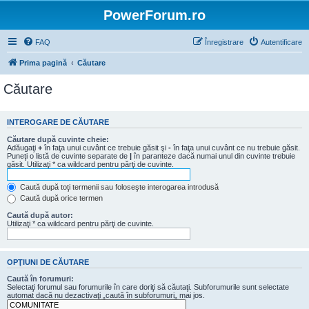
PowerForum.ro
FAQ
Înregistrare
Autentificare
Prima pagină
Căutare
Căutare
INTEROGARE DE CĂUTARE
Căutare după cuvinte cheie:
Adăugaţi
+
în faţa unui cuvânt ce trebuie găsit şi
-
în faţa unui cuvânt ce nu trebuie găsit.
Puneţi o listă de cuvinte separate de
|
în paranteze dacă numai unul din cuvinte trebuie
găsit. Utilizaţi * ca wildcard pentru părţi de cuvinte.
Caută după toţi termenii sau foloseşte interogarea introdusă
Caută după orice termen
Caută după autor:
Utilizaţi * ca wildcard pentru părţi de cuvinte.
OPŢIUNI DE CĂUTARE
Caută în forumuri:
Selectaţi forumul sau forumurile în care doriţi să căutaţi. Subforumurile sunt selectate
automat dacă nu dezactivaţi „caută în subforumuri„ mai jos.