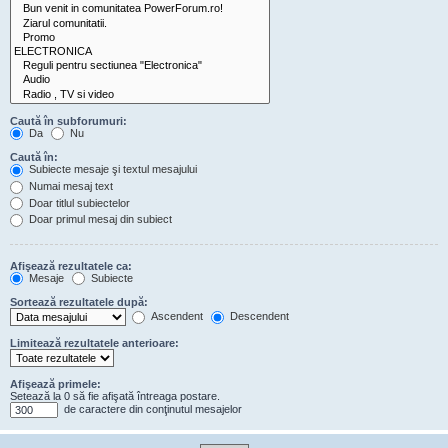
Caută în subforumuri:
Da
Nu
Caută în:
Subiecte mesaje şi textul mesajului
Numai mesaj text
Doar titlul subiectelor
Doar primul mesaj din subiect
Afişează rezultatele ca:
Mesaje
Subiecte
Sortează rezultatele după:
Ascendent
Descendent
Limitează rezultatele anterioare:
Afişează primele:
Setează la 0 să fie afişată întreaga postare.
de caractere din conţinutul mesajelor