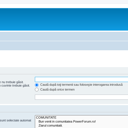
 nu trebuie găsit.
Caută după toţi termenii sau foloseşte interogarea introdusă
cuvinte trebuie găsit.
Caută după orice termen
e sunt selectate automat