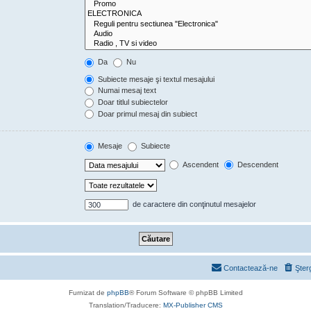
Da
Nu
Subiecte mesaje şi textul mesajului
Numai mesaj text
Doar titlul subiectelor
Doar primul mesaj din subiect
Mesaje
Subiecte
Ascendent
Descendent
de caractere din conţinutul mesajelor
Contactează-ne
Şter
Furnizat de
phpBB
® Forum Software © phpBB Limited
Translation/Traducere:
MX-Publisher CMS