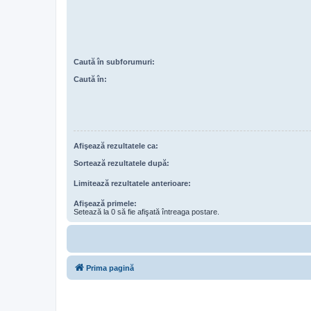
Caută în subforumuri:
Caută în:
Afişează rezultatele ca:
Sortează rezultatele după:
Limitează rezultatele anterioare:
Afişează primele:
Setează la 0 să fie afişată întreaga postare.
Prima pagină