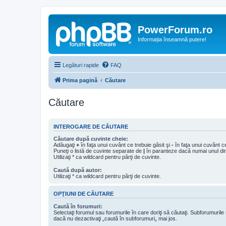
PowerForum.ro
Informația înseamnă putere!
Legături rapide
FAQ
Prima pagină
Căutare
Căutare
INTEROGARE DE CĂUTARE
Căutare după cuvinte cheie:
Adăugaţi
+
în faţa unui cuvânt ce trebuie găsit şi
-
în faţa unui cuvânt ce
Puneţi o listă de cuvinte separate de
|
în paranteze dacă numai unul din 
Utilizaţi * ca wildcard pentru părţi de cuvinte.
Caută după autor:
Utilizaţi * ca wildcard pentru părţi de cuvinte.
OPŢIUNI DE CĂUTARE
Caută în forumuri:
Selectaţi forumul sau forumurile în care doriţi să căutaţi. Subforumuril
dacă nu dezactivaţi „caută în subforumuri„ mai jos.