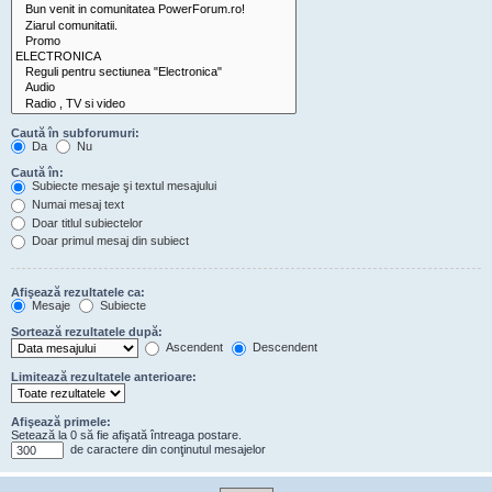
Caută în subforumuri:
Da
Nu
Caută în:
Subiecte mesaje şi textul mesajului
Numai mesaj text
Doar titlul subiectelor
Doar primul mesaj din subiect
Afişează rezultatele ca:
Mesaje
Subiecte
Sortează rezultatele după:
Ascendent
Descendent
Limitează rezultatele anterioare:
Afişează primele:
Setează la 0 să fie afişată întreaga postare.
de caractere din conţinutul mesajelor