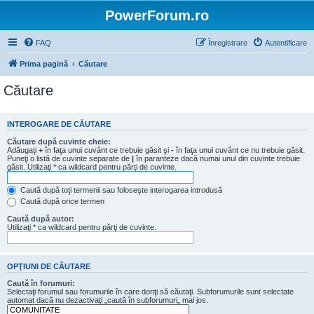
PowerForum.ro
FAQ
Înregistrare
Autentificare
Prima pagină
Căutare
Căutare
INTEROGARE DE CĂUTARE
Căutare după cuvinte cheie:
Adăugaţi
+
în faţa unui cuvânt ce trebuie găsit şi
-
în faţa unui cuvânt ce nu trebuie găsit.
Puneţi o listă de cuvinte separate de
|
în paranteze dacă numai unul din cuvinte trebuie
găsit. Utilizaţi * ca wildcard pentru părţi de cuvinte.
Caută după toţi termenii sau foloseşte interogarea introdusă
Caută după orice termen
Caută după autor:
Utilizaţi * ca wildcard pentru părţi de cuvinte.
OPŢIUNI DE CĂUTARE
Caută în forumuri:
Selectaţi forumul sau forumurile în care doriţi să căutaţi. Subforumurile sunt selectate
automat dacă nu dezactivaţi „caută în subforumuri„ mai jos.